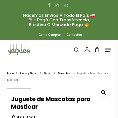
Skip
to
facebook
instagram
whatsapp
main
Hacemos Envíos A Todo El País
Close
content
- Pagá Con Transferencia,
Menu
Efectivo O Mercado Pago
Como Comprar
Contactos
Menu
search
account
Inicio
Flores y Bazar
Bazar
Mascotas
Juguete de Mascotas para
Masticar
Juguete de Mascotas para
Masticar