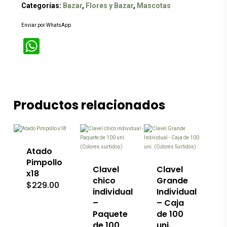
Categorías:
Bazar
,
Flores y Bazar
,
Mascotas
Enviar por WhatsApp
WhatsApp
Productos relacionados
Este
producto
tiene
múltiples
variantes.
Las
Atado
opciones
Pimpollo
se
Clavel
Clavel
x18
pueden
chico
Grande
$
229.00
elegir
individual
Individual
en
–
– Caja
la
página
Paquete
de 100
de
de 100
uni.