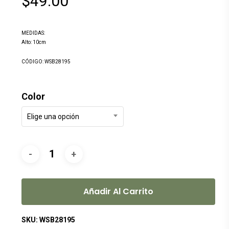
$
49.00
MEDIDAS:
Alto: 10cm
CÓDIGO: WSB28195
Color
Elige una opción
Añadir Al Carrito
SKU:
WSB28195