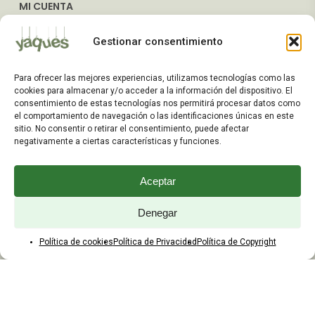
MI CUENTA
Mis Pedidos
Gestionar consentimiento
Dirección de Envío
Editar Cuenta
Para ofrecer las mejores experiencias, utilizamos tecnologías como las
Preguntas Frecuentes
cookies para almacenar y/o acceder a la información del dispositivo. El
consentimiento de estas tecnologías nos permitirá procesar datos como
el comportamiento de navegación o las identificaciones únicas en este
ATENCIÓN AL CLIENTE
sitio. No consentir o retirar el consentimiento, puede afectar
negativamente a ciertas características y funciones.
TELÉFONOS:
2203 7849 / 2208 4326
Aceptar
WhatsApp:
+598 099 344 945
Email:
Denegar
yaques.hnos.srl@gmail.com
Política de cookies
Política de Privacidad
Política de Copyright
HORARIOS DE ATENCIÓN
Lunes a viernes:
8:00 a 17:45
Sábados: