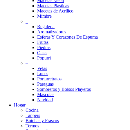
Macetas Metal
Macetas Plásticas
Macetas de Acrílico
Mimbre
–
Regalería
Aromatizadores
Esferas Y Corazones De Espuma
Frutas
Piedras
Oasis
Popurri
–
Velas
Luces
Portarretratos
Paraguas
Sombreros y Bolsos Playeros
Mascotas
Navidad
Hogar
Cocina
Tappers
Botellas y Frascos
Termos