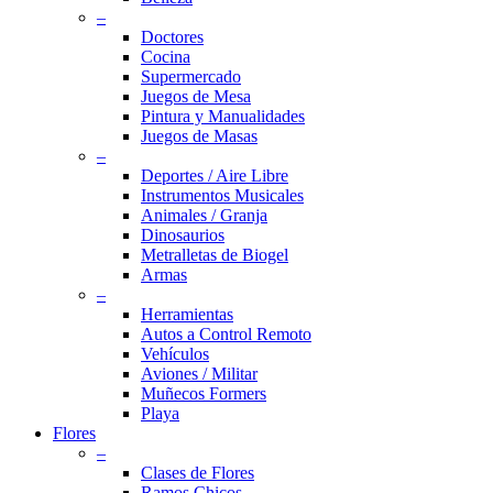
–
Doctores
Cocina
Supermercado
Juegos de Mesa
Pintura y Manualidades
Juegos de Masas
–
Deportes / Aire Libre
Instrumentos Musicales
Animales / Granja
Dinosaurios
Metralletas de Biogel
Armas
–
Herramientas
Autos a Control Remoto
Vehículos
Aviones / Militar
Muñecos Formers
Playa
Flores
–
Clases de Flores
Ramos Chicos