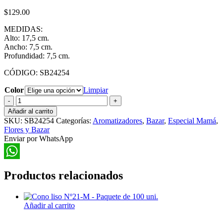
$
129.00
MEDIDAS:
Alto: 17,5 cm.
Ancho: 7,5 cm.
Profundidad: 7,5 cm.
CÓDIGO: SB24254
Color
Limpiar
Aromatizador
Florero
Añadir al carrito
de
SKU:
SB24254
Categorías:
Aromatizadores
,
Bazar
,
Especial Mamá
,
Vidrio
Flores y Bazar
con
Enviar por WhatsApp
Peonias
y
Claveles
WhatsApp
cantidad
Productos relacionados
Añadir al carrito