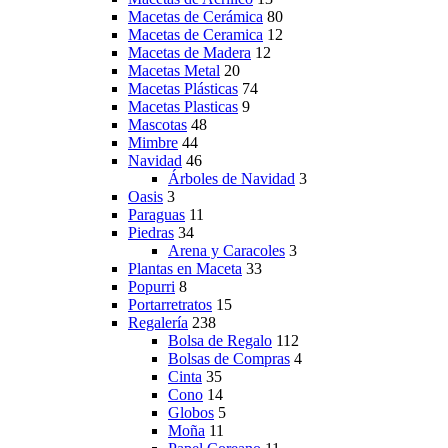
Macetas de Cerámica
80
Macetas de Ceramica
12
Macetas de Madera
12
Macetas Metal
20
Macetas Plásticas
74
Macetas Plasticas
9
Mascotas
48
Mimbre
44
Navidad
46
Árboles de Navidad
3
Oasis
3
Paraguas
11
Piedras
34
Arena y Caracoles
3
Plantas en Maceta
33
Popurri
8
Portarretratos
15
Regalería
238
Bolsa de Regalo
112
Bolsas de Compras
4
Cinta
35
Cono
14
Globos
5
Moña
11