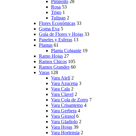
Pimpollo
28
Rosa
53
Trigo
1
Tulipan
2
Flores Económicas
33
Goma Eva
5
Guía de Flores y Hojas
33
Paneles y Esferas
13
Plantas
61
Planta Colgante
19
Ramo Hojas
27
Ramos Chicos
105
Ramos Grandes
60
Varas
128
Vara Alelí
2
Vara Azucena
3
Vara Cala
2
Vara Clavel
2
Vara Cola de Zorro
7
Vara Crisantemo
4
Vara Gerbera
4
Vara Girasol
6
Vara Gladiolo
2
Vara Hojas
39
Vara Hortensia
2