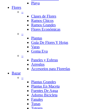
Playa
Flores
–
Clases de Flores
Ramos Chicos
Ramos Grandes
Flores Económicas
–
Plantas
Guía De Flores Y Hojas
Varas
Goma Eva
–
Paneles y Esferas
Arreglos
Accesorios para Florerías
Bazar
–
Plantas Grandes
Plantas En Maceta
Fuentes De Agua
Adorno Bicicleta
Fanales
Tunas
Tutores