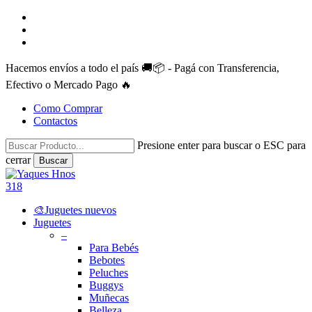
Skip
facebook
to
instagram
main
whatsapp
content
Hacemos envíos a todo el país 🚚📦 - Pagá con Transferencia,
Efectivo o Mercado Pago 🔥
Como Comprar
Contactos
Presione enter para buscar o ESC para
cerrar
Buscar
Close
Search
search
account
318
Menu
🎨Juguetes nuevos
Juguetes
–
Para Bebés
Bebotes
Peluches
Buggys
Muñecas
Belleza