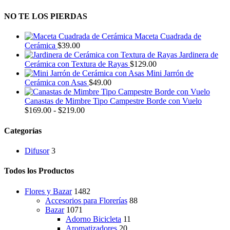
opciones
NO TE LOS PIERDAS
se
pueden
elegir
Maceta Cuadrada de
en
Cerámica
$
39.00
la
Jardinera de
página
Cerámica con Textura de Rayas
$
129.00
de
Mini Jarrón de
producto
Cerámica con Asas
$
49.00
Canastas de Mimbre Tipo Campestre Borde con Vuelo
Rango
$
169.00
-
$
219.00
de
precios:
Categorías
desde
$169.00
Difusor
3
hasta
$219.00
Todos los Productos
Flores y Bazar
1482
Accesorios para Florerías
88
Bazar
1071
Adorno Bicicleta
11
Aromatizadores
20