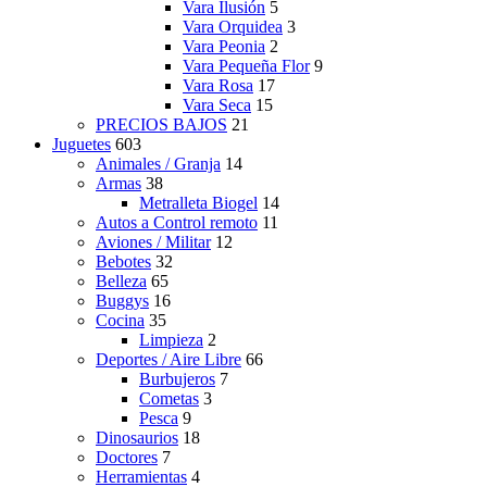
Vara Ilusión
5
Vara Orquidea
3
Vara Peonia
2
Vara Pequeña Flor
9
Vara Rosa
17
Vara Seca
15
PRECIOS BAJOS
21
Juguetes
603
Animales / Granja
14
Armas
38
Metralleta Biogel
14
Autos a Control remoto
11
Aviones / Militar
12
Bebotes
32
Belleza
65
Buggys
16
Cocina
35
Limpieza
2
Deportes / Aire Libre
66
Burbujeros
7
Cometas
3
Pesca
9
Dinosaurios
18
Doctores
7
Herramientas
4