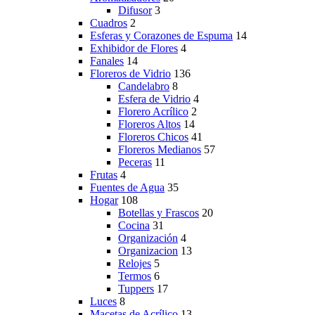
Difusor
3
Cuadros
2
Esferas y Corazones de Espuma
14
Exhibidor de Flores
4
Fanales
14
Floreros de Vidrio
136
Candelabro
8
Esfera de Vidrio
4
Florero Acrílico
2
Floreros Altos
14
Floreros Chicos
41
Floreros Medianos
57
Peceras
11
Frutas
4
Fuentes de Agua
35
Hogar
108
Botellas y Frascos
20
Cocina
31
Organización
4
Organizacion
13
Relojes
5
Termos
6
Tuppers
17
Luces
8
Macetas de Acrílico
13