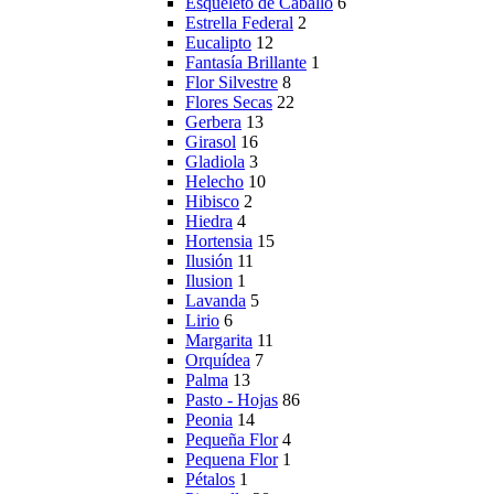
Esqueleto de Caballo
6
Estrella Federal
2
Eucalipto
12
Fantasía Brillante
1
Flor Silvestre
8
Flores Secas
22
Gerbera
13
Girasol
16
Gladiola
3
Helecho
10
Hibisco
2
Hiedra
4
Hortensia
15
Ilusión
11
Ilusion
1
Lavanda
5
Lirio
6
Margarita
11
Orquídea
7
Palma
13
Pasto - Hojas
86
Peonia
14
Pequeña Flor
4
Pequena Flor
1
Pétalos
1