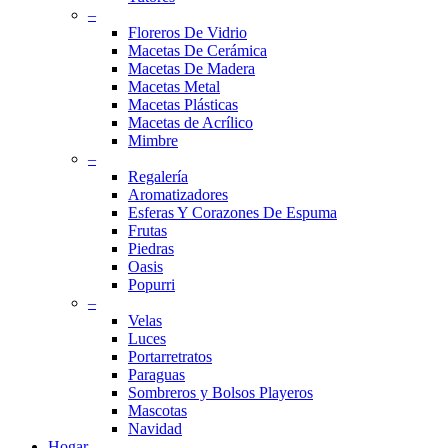
–
Floreros De Vidrio
Macetas De Cerámica
Macetas De Madera
Macetas Metal
Macetas Plásticas
Macetas de Acrílico
Mimbre
–
Regalería
Aromatizadores
Esferas Y Corazones De Espuma
Frutas
Piedras
Oasis
Popurri
–
Velas
Luces
Portarretratos
Paraguas
Sombreros y Bolsos Playeros
Mascotas
Navidad
Hogar