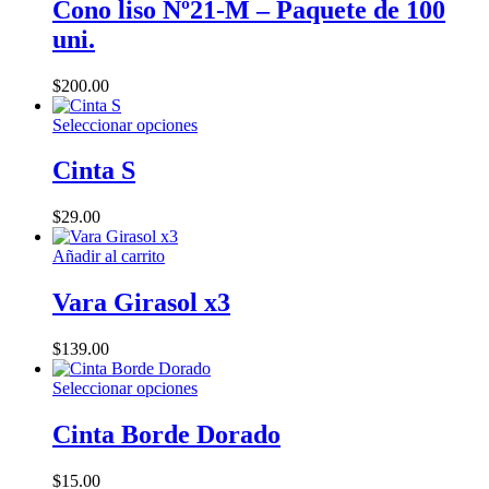
Cono liso Nº21-M – Paquete de 100
uni.
$
200.00
Este
Seleccionar opciones
producto
tiene
Cinta S
múltiples
variantes.
$
29.00
Las
opciones
Añadir al carrito
se
pueden
Vara Girasol x3
elegir
en
la
$
139.00
página
de
Este
Seleccionar opciones
producto
producto
tiene
Cinta Borde Dorado
múltiples
variantes.
$
15.00
Las