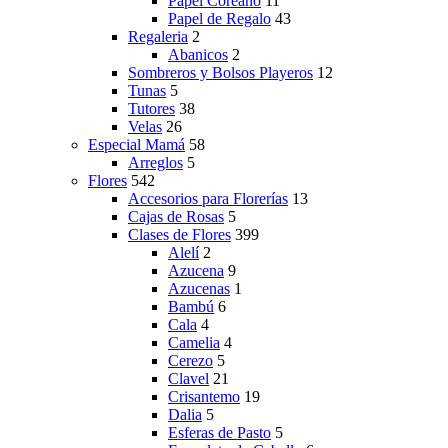
Papel Coreano
11
Papel de Regalo
43
Regaleria
2
Abanicos
2
Sombreros y Bolsos Playeros
12
Tunas
5
Tutores
38
Velas
26
Especial Mamá
58
Arreglos
5
Flores
542
Accesorios para Florerías
13
Cajas de Rosas
5
Clases de Flores
399
Alelí
2
Azucena
9
Azucenas
1
Bambú
6
Cala
4
Camelia
4
Cerezo
5
Clavel
21
Crisantemo
19
Dalia
5
Esferas de Pasto
5