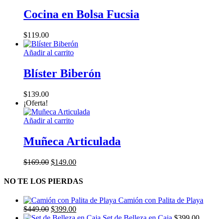
Cocina en Bolsa Fucsia
$
119.00
Añadir al carrito
Blíster Biberón
$
139.00
¡Oferta!
Añadir al carrito
Muñeca Articulada
El
El
$
169.00
$
149.00
precio
precio
original
actual
NO TE LOS PIERDAS
era:
es:
$169.00.
$149.00.
Camión con Palita de Playa
El
El
$
449.00
$
399.00
precio
precio
Set de Belleza en Caja
$
399.00