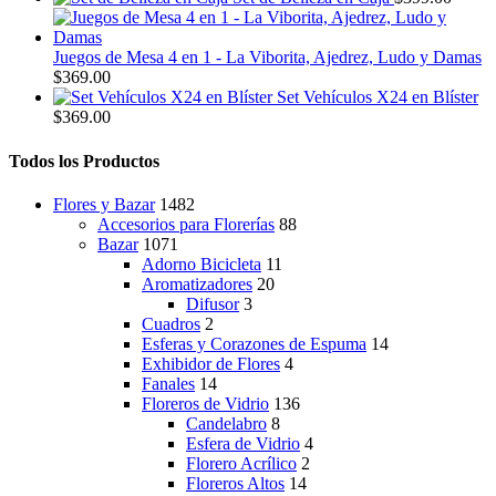
original
actual
era:
es:
$449.00.
$399.00.
Juegos de Mesa 4 en 1 - La Viborita, Ajedrez, Ludo y Damas
$
369.00
Set Vehículos X24 en Blíster
$
369.00
Todos los Productos
Flores y Bazar
1482
Accesorios para Florerías
88
Bazar
1071
Adorno Bicicleta
11
Aromatizadores
20
Difusor
3
Cuadros
2
Esferas y Corazones de Espuma
14
Exhibidor de Flores
4
Fanales
14
Floreros de Vidrio
136
Candelabro
8
Esfera de Vidrio
4
Florero Acrílico
2
Floreros Altos
14