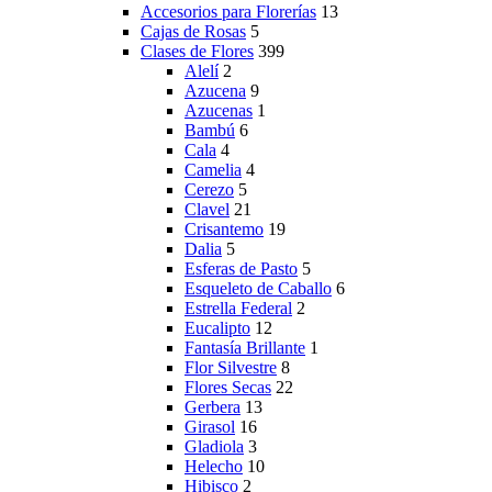
Accesorios para Florerías
13
Cajas de Rosas
5
Clases de Flores
399
Alelí
2
Azucena
9
Azucenas
1
Bambú
6
Cala
4
Camelia
4
Cerezo
5
Clavel
21
Crisantemo
19
Dalia
5
Esferas de Pasto
5
Esqueleto de Caballo
6
Estrella Federal
2
Eucalipto
12
Fantasía Brillante
1
Flor Silvestre
8
Flores Secas
22
Gerbera
13
Girasol
16
Gladiola
3
Helecho
10
Hibisco
2