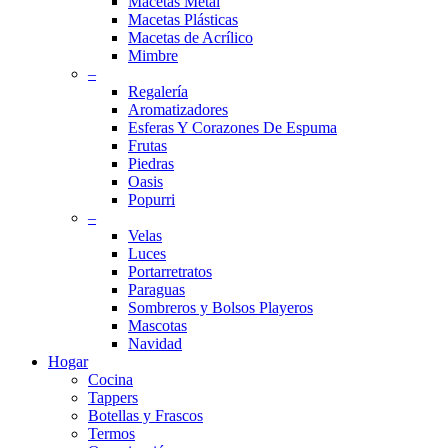
Macetas Metal
Macetas Plásticas
Macetas de Acrílico
Mimbre
–
Regalería
Aromatizadores
Esferas Y Corazones De Espuma
Frutas
Piedras
Oasis
Popurri
–
Velas
Luces
Portarretratos
Paraguas
Sombreros y Bolsos Playeros
Mascotas
Navidad
Hogar
Cocina
Tappers
Botellas y Frascos
Termos