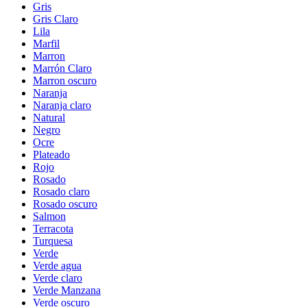
Gris
Gris Claro
Lila
Marfil
Marron
Marrón Claro
Marron oscuro
Naranja
Naranja claro
Natural
Negro
Ocre
Plateado
Rojo
Rosado
Rosado claro
Rosado oscuro
Salmon
Terracota
Turquesa
Verde
Verde agua
Verde claro
Verde Manzana
Verde oscuro