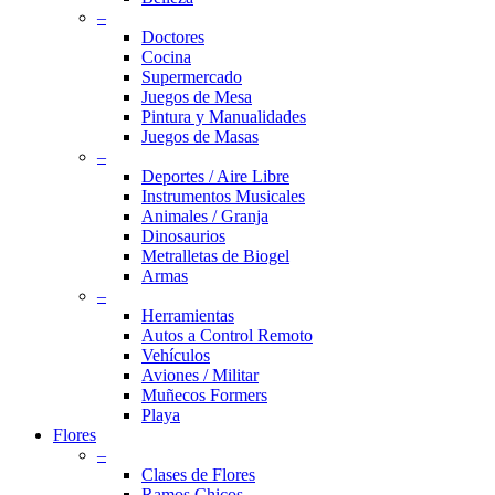
–
Doctores
Cocina
Supermercado
Juegos de Mesa
Pintura y Manualidades
Juegos de Masas
–
Deportes / Aire Libre
Instrumentos Musicales
Animales / Granja
Dinosaurios
Metralletas de Biogel
Armas
–
Herramientas
Autos a Control Remoto
Vehículos
Aviones / Militar
Muñecos Formers
Playa
Flores
–
Clases de Flores
Ramos Chicos