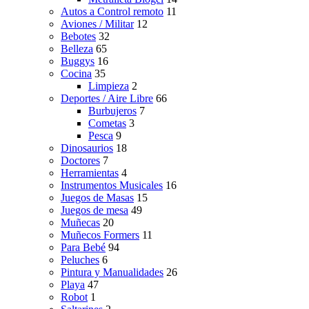
Autos a Control remoto
11
Aviones / Militar
12
Bebotes
32
Belleza
65
Buggys
16
Cocina
35
Limpieza
2
Deportes / Aire Libre
66
Burbujeros
7
Cometas
3
Pesca
9
Dinosaurios
18
Doctores
7
Herramientas
4
Instrumentos Musicales
16
Juegos de Masas
15
Juegos de mesa
49
Muñecas
20
Muñecos Formers
11
Para Bebé
94
Peluches
6
Pintura y Manualidades
26
Playa
47
Robot
1