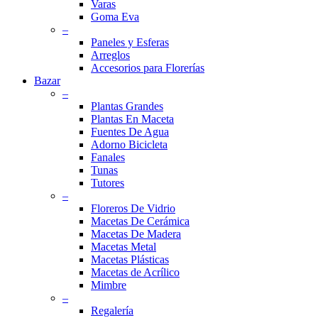
Varas
Goma Eva
–
Paneles y Esferas
Arreglos
Accesorios para Florerías
Bazar
–
Plantas Grandes
Plantas En Maceta
Fuentes De Agua
Adorno Bicicleta
Fanales
Tunas
Tutores
–
Floreros De Vidrio
Macetas De Cerámica
Macetas De Madera
Macetas Metal
Macetas Plásticas
Macetas de Acrílico
Mimbre
–
Regalería