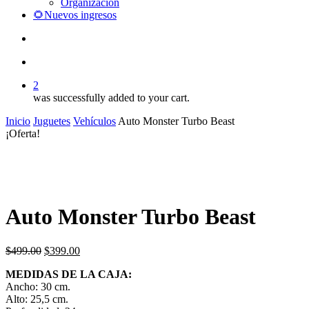
Organización
🌻Nuevos ingresos
search
account
2
was successfully added to your cart.
Inicio
Juguetes
Vehículos
Auto Monster Turbo Beast
¡Oferta!
Auto Monster Turbo Beast
El
El
$
499.00
$
399.00
precio
precio
MEDIDAS DE LA CAJA:
original
actual
Ancho: 30 cm.
era:
es:
Alto: 25,5 cm.
$499.00.
$399.00.