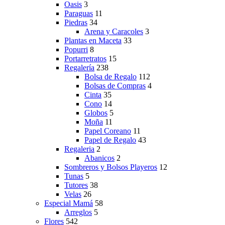
Oasis
3
Paraguas
11
Piedras
34
Arena y Caracoles
3
Plantas en Maceta
33
Popurri
8
Portarretratos
15
Regalería
238
Bolsa de Regalo
112
Bolsas de Compras
4
Cinta
35
Cono
14
Globos
5
Moña
11
Papel Coreano
11
Papel de Regalo
43
Regaleria
2
Abanicos
2
Sombreros y Bolsos Playeros
12
Tunas
5
Tutores
38
Velas
26
Especial Mamá
58
Arreglos
5
Flores
542