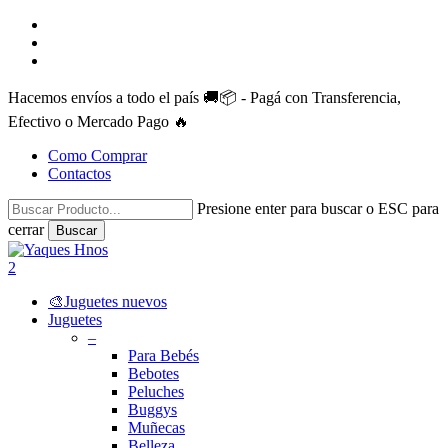
Skip
facebook
to
instagram
main
whatsapp
content
Hacemos envíos a todo el país 🚚📦 - Pagá con Transferencia,
Efectivo o Mercado Pago 🔥
Como Comprar
Contactos
Presione enter para buscar o ESC para
cerrar
Buscar
Close
Search
search
account
2
Menu
🎨Juguetes nuevos
Juguetes
–
Para Bebés
Bebotes
Peluches
Buggys
Muñecas
Belleza