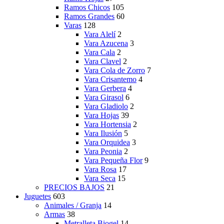
Ramos Chicos
105
Ramos Grandes
60
Varas
128
Vara Alelí
2
Vara Azucena
3
Vara Cala
2
Vara Clavel
2
Vara Cola de Zorro
7
Vara Crisantemo
4
Vara Gerbera
4
Vara Girasol
6
Vara Gladiolo
2
Vara Hojas
39
Vara Hortensia
2
Vara Ilusión
5
Vara Orquidea
3
Vara Peonia
2
Vara Pequeña Flor
9
Vara Rosa
17
Vara Seca
15
PRECIOS BAJOS
21
Juguetes
603
Animales / Granja
14
Armas
38
Metralleta Biogel
14