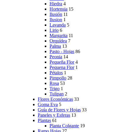
Hiedra
4
Hortensia
15
Ilusión
11
Ilusion
1
Lavanda
5
Lirio
6
Margarita
11
Orquídea
7
Palma
13
Pasto - Hojas
86
Peonia
14
Pequeña Flor
4
Pequena Flor
1
Pétalos
1
Pimpollo
28
Rosa
53
Trigo
1
Tulipan
2
Flores Económicas
33
Goma Eva
5
Guía de Flores y Hojas
33
Paneles y Esferas
13
Plantas
61
Planta Colgante
19
Ramo Hojas
27