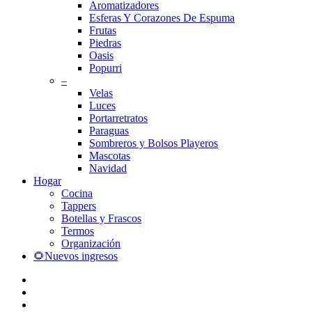
Aromatizadores
Esferas Y Corazones De Espuma
Frutas
Piedras
Oasis
Popurri
–
Velas
Luces
Portarretratos
Paraguas
Sombreros y Bolsos Playeros
Mascotas
Navidad
Hogar
Cocina
Tappers
Botellas y Frascos
Termos
Organización
🌻Nuevos ingresos
facebook
instagram
whatsapp