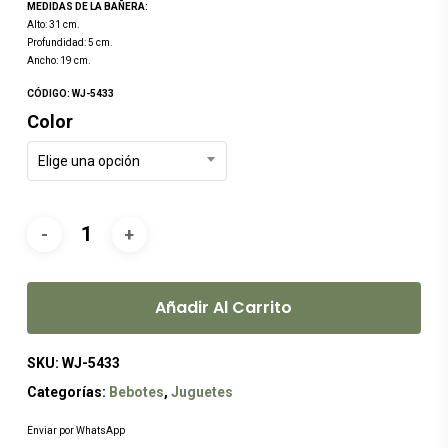
MEDIDAS DE LA BAÑERA:
era:
es:
Alto: 31 cm.
Profundidad: 5 cm.
$149.00.
$119.00.
Ancho: 19 cm.
CÓDIGO: WJ-5433
Color
Elige una opción
Añadir Al Carrito
SKU:
WJ-5433
Categorías:
Bebotes
,
Juguetes
Enviar por WhatsApp