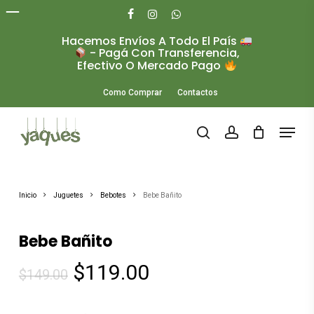
Skip
to
facebook
instagram
whatsapp
main
Hacemos Envíos A Todo El País
Close
content
- Pagá Con Transferencia,
Menu
Efectivo O Mercado Pago
Como Comprar
Contactos
Menu
search
account
Inicio
Juguetes
Bebotes
Bebe Bañito
Bebe Bañito
El
El
$
119.00
$
149.00
precio
precio
original
actual