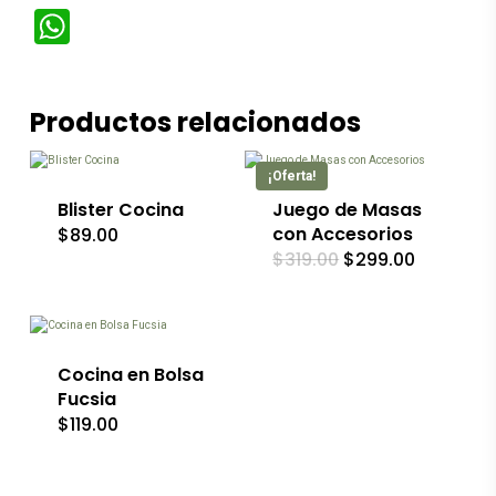
WhatsApp
Productos relacionados
¡Oferta!
Blister Cocina
Juego de Masas
con Accesorios
$
89.00
El
El
$
319.00
$
299.00
precio
precio
original
actual
era:
es:
$319.00.
$299.00.
Cocina en Bolsa
Fucsia
$
119.00