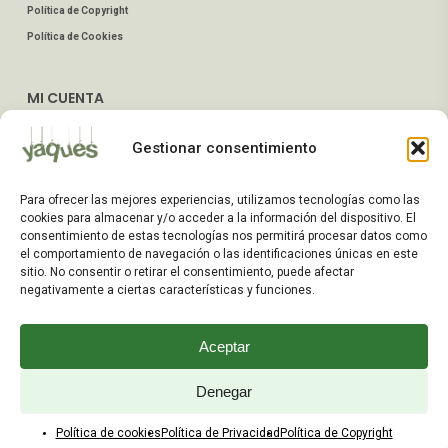
Política de Copyright
Política de Cookies
MI CUENTA
Mis Pedidos
Gestionar consentimiento
Dirección de Envío
Editar Cuenta
Para ofrecer las mejores experiencias, utilizamos tecnologías como las
Preguntas Frecuentes
cookies para almacenar y/o acceder a la información del dispositivo. El
consentimiento de estas tecnologías nos permitirá procesar datos como
el comportamiento de navegación o las identificaciones únicas en este
ATENCIÓN AL CLIENTE
sitio. No consentir o retirar el consentimiento, puede afectar
negativamente a ciertas características y funciones.
TELÉFONOS:
2203 7849 / 2208 4326
Aceptar
WhatsApp:
+598 099 344 945
Email:
Denegar
yaques.hnos.srl@gmail.com
Política de cookies
Política de Privacidad
Política de Copyright