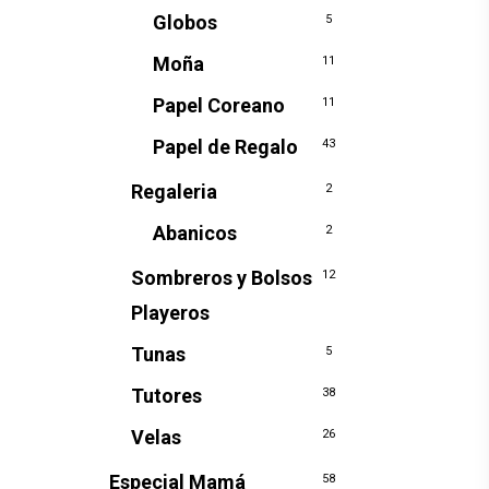
Globos
5
Moña
11
Papel Coreano
11
Papel de Regalo
43
Regaleria
2
Abanicos
2
Sombreros y Bolsos
12
Playeros
Tunas
5
Tutores
38
Velas
26
Especial Mamá
58