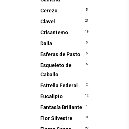
Cerezo
5
Clavel
21
Crisantemo
19
Dalia
5
Esferas de Pasto
5
Esqueleto de
6
Caballo
Estrella Federal
2
Eucalipto
12
Fantasía Brillante
1
Flor Silvestre
8
22