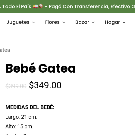
 Todo El País
- Pagá Con Transferencia, Efectivo
Juguetes
Flores
Bazar
Hogar
atea
rrar
Bebé Gatea
El
El
$
349.00
$
399.00
precio
precio
original
actual
MEDIDAS DEL BEBÉ:
era:
es:
Largo: 21 cm.
$399.00.
$349.00.
Alto: 15 cm.