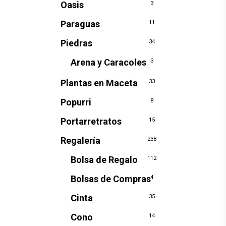
Oasis
3
Paraguas
11
Piedras
34
Arena y Caracoles
3
Plantas en Maceta
33
Popurri
8
Portarretratos
15
Regalería
238
Bolsa de Regalo
112
Bolsas de Compras
4
Cinta
35
Cono
14