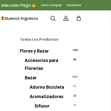
 O Mercado Pago
Como Comprar
Contactos
search
account
Nuevos Ingresos
Todos Los Productos
Flores y Bazar
1482
Accesorios para
88
Florerías
Bazar
1071
Adorno Bicicleta
11
Aromatizadores
20
Difusor
3