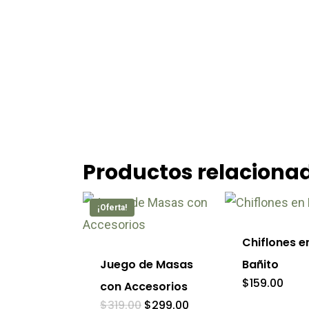
Productos relaciona
Este
¡Oferta!
producto
tiene
Chiflones e
múltiples
Juego de Masas
Bañito
variantes.
$
159.00
con Accesorios
Las
El
El
$
319.00
$
299.00