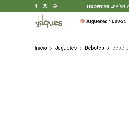
Skip
Hacemos Envíos A
facebook
instagram
whatsapp
to
Juguetes Nuevos
main
content
Inicio
Juguetes
Bebotes
Bebé G
Presione enter para buscar o ESC para ce