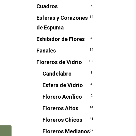
Cuadros
2
Esferas y Corazones
14
de Espuma
Exhibidor de Flores
4
Fanales
14
Floreros de Vidrio
136
Candelabro
8
Esfera de Vidrio
4
Florero Acrílico
2
Floreros Altos
14
Floreros Chicos
41
Floreros Medianos
57