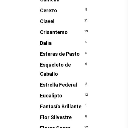
Cerezo
5
Clavel
21
Crisantemo
19
Dalia
5
Esferas de Pasto
5
Esqueleto de
6
Caballo
Estrella Federal
2
Eucalipto
12
Fantasía Brillante
1
Flor Silvestre
8
22