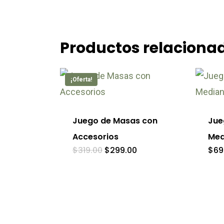
Productos relaciona
¡Oferta!
Juego de Masas con
Jue
Accesorios
Med
El
El
$
319.00
$
299.00
$
69
precio
precio
original
actual
era:
es:
$319.00.
$299.00.