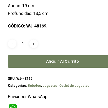
$599.00.
$569.00.
Ancho: 19 cm.
Profundidad: 13,5 cm.
CÓDIGO: WJ-48169.
Añadir Al Carrito
SKU:
WJ-48169
Categorías:
Bebotes
,
Juguetes
,
Outlet de Juguetes
Enviar por WhatsApp