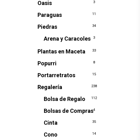
Oasis
3
Paraguas
11
Piedras
34
Arena y Caracoles
3
Plantas en Maceta
33
Popurri
8
Portarretratos
15
Regalería
238
Bolsa de Regalo
112
Bolsas de Compras
4
Cinta
35
Cono
14