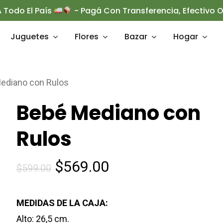
 Todo El País
- Pagá Con Transferencia, Efectivo
Juguetes
Flores
Bazar
Hogar
ediano con Rulos
rrar
Bebé Mediano con
Rulos
El
El
$
569.00
$
599.00
precio
precio
original
actual
MEDIDAS DE LA CAJA:
era:
es:
Alto: 26,5 cm.