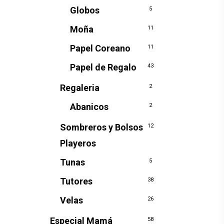
Globos
5
Moña
11
Papel Coreano
11
Papel de Regalo
43
Regaleria
2
Abanicos
2
Sombreros y Bolsos
12
Playeros
Tunas
5
Tutores
38
Velas
26
Especial Mamá
58