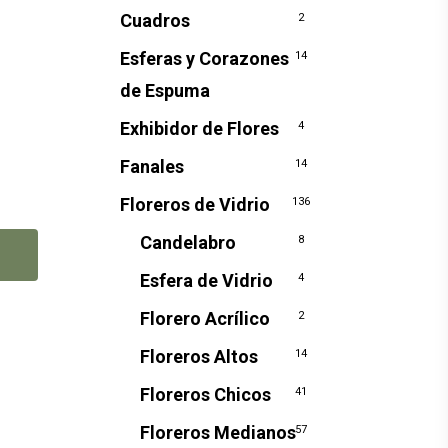
Cuadros
2
Esferas y Corazones
14
de Espuma
Exhibidor de Flores
4
Fanales
14
Floreros de Vidrio
136
Candelabro
8
Esfera de Vidrio
4
Florero Acrílico
2
Floreros Altos
14
Floreros Chicos
41
Floreros Medianos
57