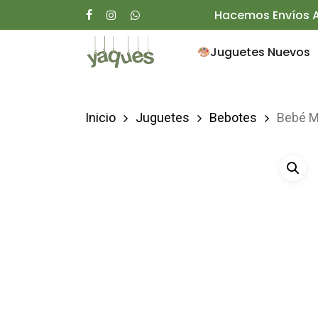
Skip
Hacemos Envíos A
facebook
instagram
whatsapp
to
Juguetes Nuevos
main
content
Inicio
Juguetes
Bebotes
Bebé M
Presione enter para buscar o ESC para ce