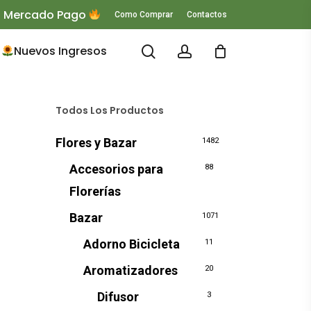
 O Mercado Pago
Como Comprar
Contactos
search
account
Nuevos Ingresos
Todos Los Productos
Flores y Bazar
1482
Accesorios para
88
Florerías
Bazar
1071
Adorno Bicicleta
11
Aromatizadores
20
Difusor
3