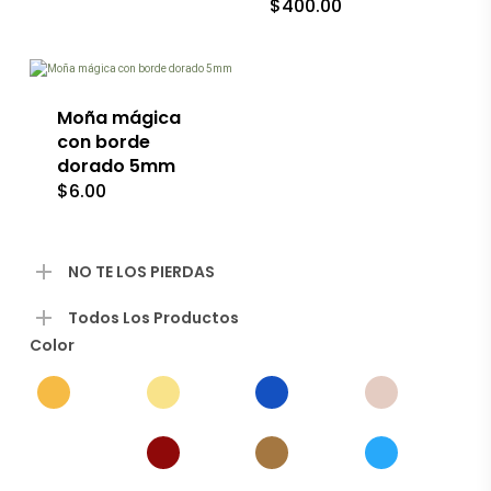
$
400.00
Este
producto
tiene
múltiples
variantes.
Las
Moña mágica
opciones
con borde
se
dorado 5mm
pueden
$
6.00
elegir
en
la
página
de
NO TE LOS PIERDAS
producto
Todos Los Productos
Color