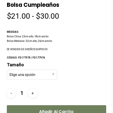
Bolsa Cumpleaños
Rango
$
21.00
-
$
30.00
de
precios:
MEDIDAS:
desde
Bolsa Chica: 23cm alto, 18cm ancho
Bolsa Mediana: 32cm alto, 26cm ancho
$21.00
SE VENDEN DE DISEÑOS SURTIDOS
hasta
CÓDIGO: FD177975 / FD177976
$30.00
Tamaño
Elige una opción
Añadir Al Carrito