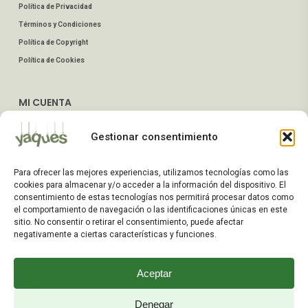
Política de Privacidad
Términos y Condiciones
Política de Copyright
Política de Cookies
MI CUENTA
Mis Pedidos
Gestionar consentimiento
Dirección de Envío
Editar Cuenta
Para ofrecer las mejores experiencias, utilizamos tecnologías como las
Preguntas Frecuentes
cookies para almacenar y/o acceder a la información del dispositivo. El
consentimiento de estas tecnologías nos permitirá procesar datos como
el comportamiento de navegación o las identificaciones únicas en este
ATENCIÓN AL CLIENTE
sitio. No consentir o retirar el consentimiento, puede afectar
negativamente a ciertas características y funciones.
TELÉFONOS:
2203 7849 / 2208 4326
Aceptar
WhatsApp:
+598 099 344 945
Email:
Denegar