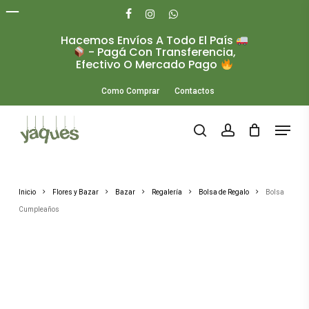
Skip
to
facebook
instagram
whatsapp
main
Hacemos Envíos A Todo El País
Close
content
- Pagá Con Transferencia,
Menu
Efectivo O Mercado Pago
Como Comprar
Contactos
Menu
search
account
Inicio
Flores y Bazar
Bazar
Regalería
Bolsa de Regalo
Bolsa
Cumpleaños