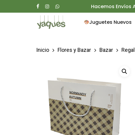
Skip
Hacemos Envíos A
facebook
instagram
whatsapp
to
Juguetes Nuevos
main
content
Inicio
Flores y Bazar
Bazar
Regal
Presione enter para buscar o ESC para ce