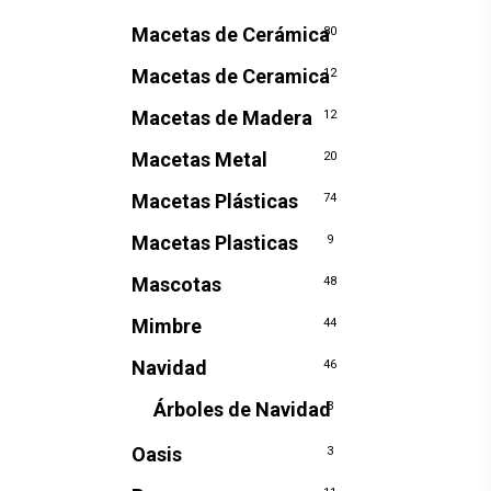
Macetas de Cerámica
80
Macetas de Ceramica
12
Macetas de Madera
12
Macetas Metal
20
Macetas Plásticas
74
Macetas Plasticas
9
Mascotas
48
Mimbre
44
Navidad
46
Árboles de Navidad
3
Oasis
3