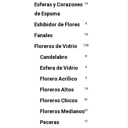
Esferas y Corazones
14
de Espuma
Exhibidor de Flores
4
Fanales
14
Floreros de Vidrio
136
Candelabro
8
Esfera de Vidrio
4
Florero Acrílico
2
Floreros Altos
14
Floreros Chicos
41
Floreros Medianos
57
Peceras
11