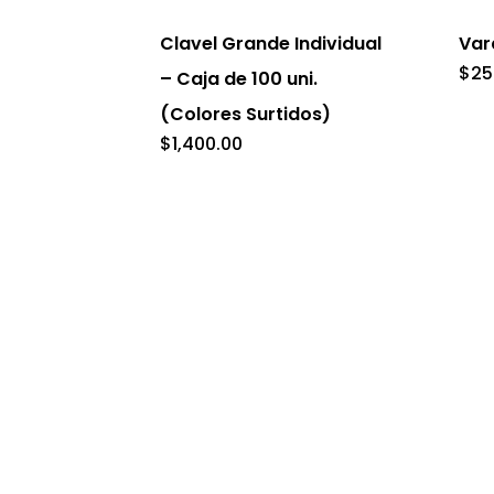
tiene
Clavel Grande Individual
Var
múlti
$
25
– Caja de 100 uni.
varian
(Colores Surtidos)
Las
$
1,400.00
opcio
se
pued
elegir
en
la
págin
de
produ