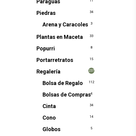
Paraguas
11
Piedras
34
Arena y Caracoles
3
Plantas en Maceta
33
Popurri
8
Portarretratos
15
Regalería
237
Bolsa de Regalo
112
Bolsas de Compras
4
Cinta
34
Cono
14
Globos
5