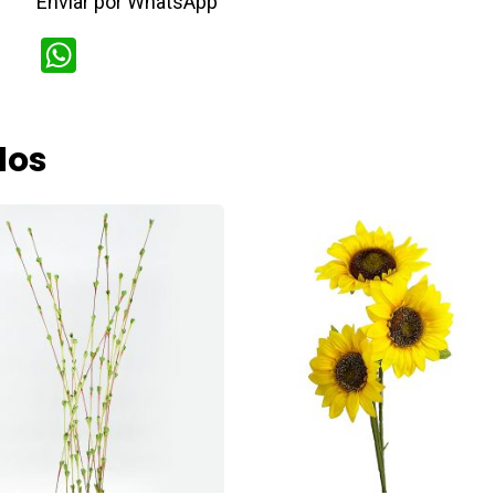
Enviar por WhatsApp
WhatsApp
dos
cto