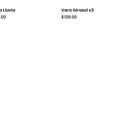
a Lluvia
Vara Girasol x3
ples
.00
$
139.00
tes.
nes
en
a
cto