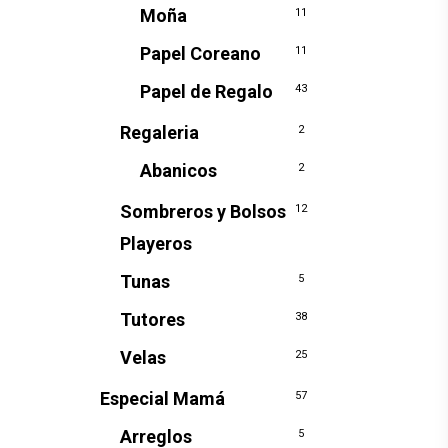
Moña
11
Papel Coreano
11
Papel de Regalo
43
Regaleria
2
Abanicos
2
Sombreros y Bolsos
12
Playeros
Tunas
5
Tutores
38
Velas
25
Especial Mamá
57
Arreglos
5