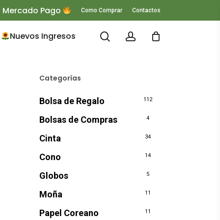
 O Mercado Pago
Como Comprar
Contactos
search
account
Nuevos Ingresos
Categorías
Bolsa de Regalo
112
Bolsas de Compras
4
Cinta
34
Cono
14
Globos
5
Moña
11
Papel Coreano
11