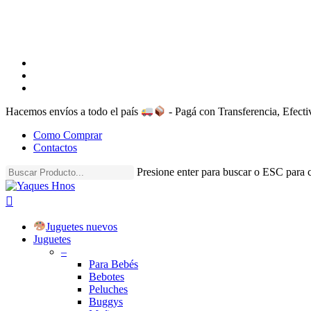
facebook
instagram
whatsapp
Hacemos envíos a todo el país
- Pagá con Transferencia, Efec
Como Comprar
Contactos
Presione enter para buscar o ESC para c
Close
Search
search
account
Menu
Juguetes nuevos
Juguetes
–
Para Bebés
Bebotes
Peluches
Buggys