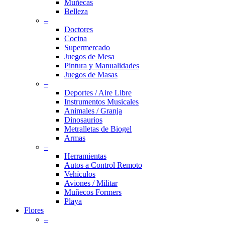
Muñecas
Belleza
–
Doctores
Cocina
Supermercado
Juegos de Mesa
Pintura y Manualidades
Juegos de Masas
–
Deportes / Aire Libre
Instrumentos Musicales
Animales / Granja
Dinosaurios
Metralletas de Biogel
Armas
–
Herramientas
Autos a Control Remoto
Vehículos
Aviones / Militar
Muñecos Formers
Playa
Flores
–