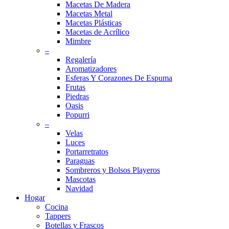
Macetas De Madera
Macetas Metal
Macetas Plásticas
Macetas de Acrílico
Mimbre
–
Regalería
Aromatizadores
Esferas Y Corazones De Espuma
Frutas
Piedras
Oasis
Popurri
–
Velas
Luces
Portarretratos
Paraguas
Sombreros y Bolsos Playeros
Mascotas
Navidad
Hogar
Cocina
Tappers
Botellas y Frascos