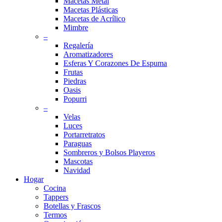
Macetas Metal
Macetas Plásticas
Macetas de Acrílico
Mimbre
–
Regalería
Aromatizadores
Esferas Y Corazones De Espuma
Frutas
Piedras
Oasis
Popurri
–
Velas
Luces
Portarretratos
Paraguas
Sombreros y Bolsos Playeros
Mascotas
Navidad
Hogar
Cocina
Tappers
Botellas y Frascos
Termos