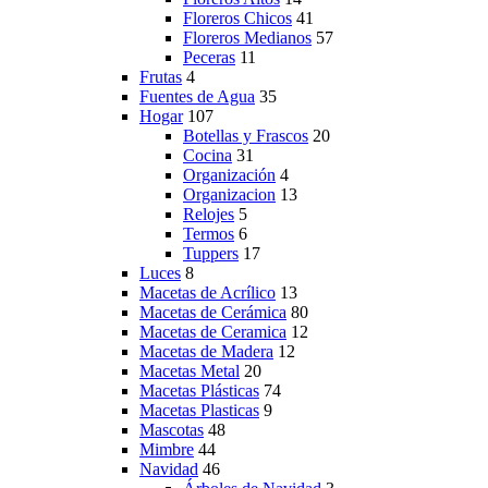
Floreros Chicos
41
Floreros Medianos
57
Peceras
11
Frutas
4
Fuentes de Agua
35
Hogar
107
Botellas y Frascos
20
Cocina
31
Organización
4
Organizacion
13
Relojes
5
Termos
6
Tuppers
17
Luces
8
Macetas de Acrílico
13
Macetas de Cerámica
80
Macetas de Ceramica
12
Macetas de Madera
12
Macetas Metal
20
Macetas Plásticas
74
Macetas Plasticas
9
Mascotas
48
Mimbre
44
Navidad
46