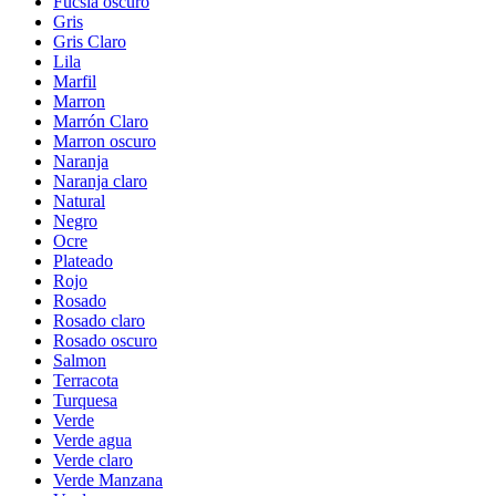
Fucsia oscuro
Gris
Gris Claro
Lila
Marfil
Marron
Marrón Claro
Marron oscuro
Naranja
Naranja claro
Natural
Negro
Ocre
Plateado
Rojo
Rosado
Rosado claro
Rosado oscuro
Salmon
Terracota
Turquesa
Verde
Verde agua
Verde claro
Verde Manzana