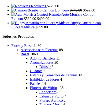
Rodilleras
$
279.00
El
El
Camion Bombero
$
749.00
$
699.00
precio
precio
Auto Morris a Control
El
El
original
actual
Remoto
$
539.00
$
499.00
precio
precio
era:
es:
Buggy Amarillo con
original
actual
$749.00.
$699.0
Luces y Música
$
999.00
era:
es:
$539.00.
$499.00.
Todos los Productos
Flores y Bazar
1480
Accesorios para Florerías
88
Bazar
1069
Adorno Bicicleta
11
Aromatizadores
20
Difusor
3
Cuadros
2
Esferas y Corazones de Espuma
14
Exhibidor de Flores
4
Fanales
14
Floreros de Vidrio
136
Candelabro
8
Esfera de Vidrio
4
Florero Acrílico
2
Floreros Altos
14