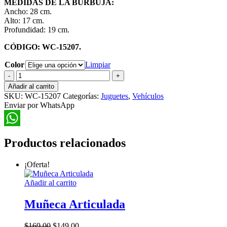
MEDIDAS DE LA BURBUJA:
Ancho: 28 cm.
Alto: 17 cm.
Profundidad: 19 cm.
CÓDIGO: WC-15207.
Color
Limpiar
Camioneta
Monster
Añadir al carrito
en
SKU:
WC-15207
Categorías:
Juguetes
,
Vehículos
Burbuja
Enviar por WhatsApp
cantidad
WhatsApp
Productos relacionados
¡Oferta!
Añadir al carrito
Muñeca Articulada
El
El
$
169.00
$
149.00