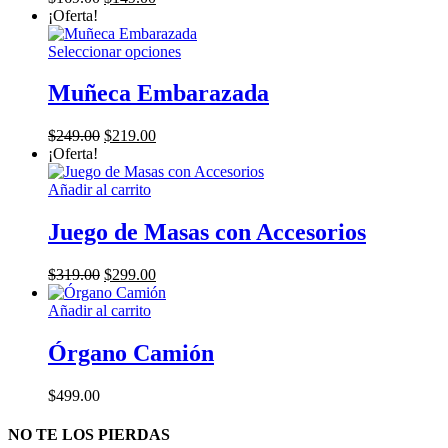
precio
precio
¡Oferta!
original
actual
era:
es:
Este
Seleccionar opciones
$169.00.
$149.00.
producto
tiene
Muñeca Embarazada
múltiples
variantes.
El
El
$
249.00
$
219.00
Las
precio
precio
¡Oferta!
opciones
original
actual
se
era:
es:
Añadir al carrito
pueden
$249.00.
$219.00.
elegir
Juego de Masas con Accesorios
en
la
página
El
El
$
319.00
$
299.00
de
precio
precio
producto
original
actual
Añadir al carrito
era:
es:
$319.00.
$299.00.
Órgano Camión
$
499.00
NO TE LOS PIERDAS