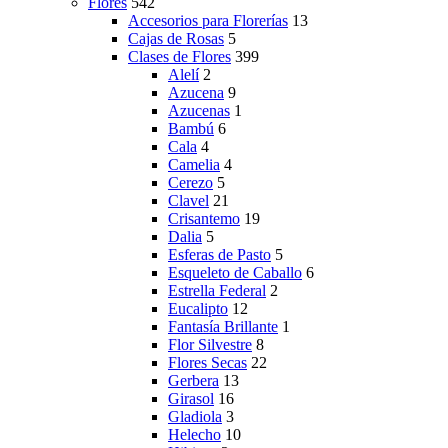
Flores
542
Accesorios para Florerías
13
Cajas de Rosas
5
Clases de Flores
399
Alelí
2
Azucena
9
Azucenas
1
Bambú
6
Cala
4
Camelia
4
Cerezo
5
Clavel
21
Crisantemo
19
Dalia
5
Esferas de Pasto
5
Esqueleto de Caballo
6
Estrella Federal
2
Eucalipto
12
Fantasía Brillante
1
Flor Silvestre
8
Flores Secas
22
Gerbera
13
Girasol
16
Gladiola
3
Helecho
10