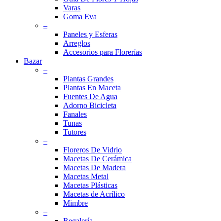
Varas
Goma Eva
–
Paneles y Esferas
Arreglos
Accesorios para Florerías
Bazar
–
Plantas Grandes
Plantas En Maceta
Fuentes De Agua
Adorno Bicicleta
Fanales
Tunas
Tutores
–
Floreros De Vidrio
Macetas De Cerámica
Macetas De Madera
Macetas Metal
Macetas Plásticas
Macetas de Acrílico
Mimbre
–
Regalería