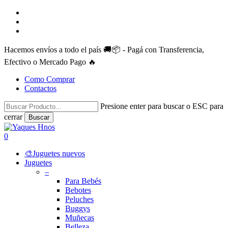
Skip
facebook
to
instagram
main
whatsapp
content
Hacemos envíos a todo el país 🚚📦 - Pagá con Transferencia,
Efectivo o Mercado Pago 🔥
Como Comprar
Contactos
Presione enter para buscar o ESC para
cerrar
Buscar
Close
Search
search
account
0
Menu
🎨Juguetes nuevos
Juguetes
–
Para Bebés
Bebotes
Peluches
Buggys
Muñecas
Belleza