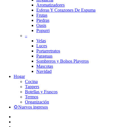
Aromatizadores
Esferas Y Corazones De Espuma
Frutas
Piedras
Oasis
Popurri
–
Velas
Luces
Portarretratos
Paraguas
Sombreros y Bolsos Playeros
Mascotas
Navidad
Hogar
Cocina
Tappers
Botellas y Frascos
Termos
Organización
🌻Nuevos ingresos
facebook
instagram
whatsapp