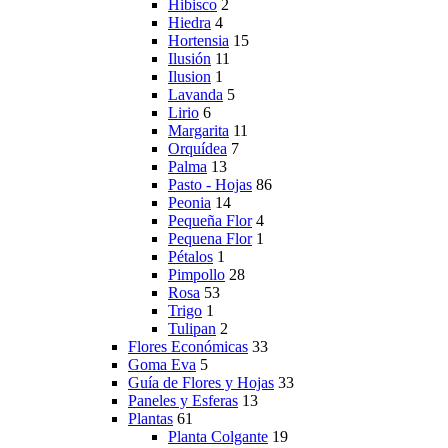
Hibisco
2
Hiedra
4
Hortensia
15
Ilusión
11
Ilusion
1
Lavanda
5
Lirio
6
Margarita
11
Orquídea
7
Palma
13
Pasto - Hojas
86
Peonia
14
Pequeña Flor
4
Pequena Flor
1
Pétalos
1
Pimpollo
28
Rosa
53
Trigo
1
Tulipan
2
Flores Económicas
33
Goma Eva
5
Guía de Flores y Hojas
33
Paneles y Esferas
13
Plantas
61
Planta Colgante
19