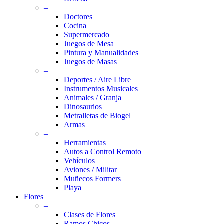
–
Doctores
Cocina
Supermercado
Juegos de Mesa
Pintura y Manualidades
Juegos de Masas
–
Deportes / Aire Libre
Instrumentos Musicales
Animales / Granja
Dinosaurios
Metralletas de Biogel
Armas
–
Herramientas
Autos a Control Remoto
Vehículos
Aviones / Militar
Muñecos Formers
Playa
Flores
–
Clases de Flores
Ramos Chicos