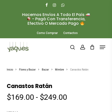
Skip
to
facebook
instagram
whatsapp
main
Hacemos Envíos A Todo El País
Close
content
- Pagá Con Transferencia,
Menu
Efectivo O Mercado Pago
Como Comprar
Contactos
Menu
search
account
Inicio
Flores y Bazar
Bazar
Mimbre
Canastos Ratán
Canastos Ratán
Rango
$
169.00
-
$
249.00
de
precios: