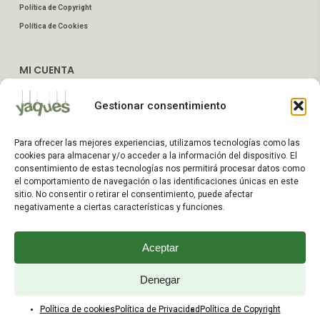
Política de Copyright
Política de Cookies
MI CUENTA
Mis Pedidos
Gestionar consentimiento
Dirección de Envío
Editar Cuenta
Para ofrecer las mejores experiencias, utilizamos tecnologías como las
Preguntas Frecuentes
cookies para almacenar y/o acceder a la información del dispositivo. El
consentimiento de estas tecnologías nos permitirá procesar datos como
el comportamiento de navegación o las identificaciones únicas en este
ATENCIÓN AL CLIENTE
sitio. No consentir o retirar el consentimiento, puede afectar
negativamente a ciertas características y funciones.
TELÉFONOS:
2203 7849 / 2208 4326
Aceptar
WhatsApp:
+598 099 344 945
Email:
Denegar
yaques.hnos.srl@gmail.com
Política de cookies
Política de Privacidad
Política de Copyright