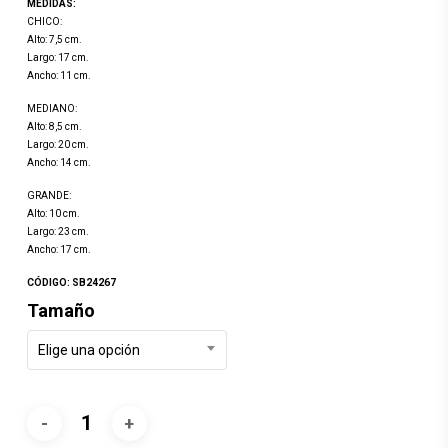
MEDIDAS:
desde
CHICO:
Alto: 7,5 cm.
$169.00
Largo: 17 cm.
Ancho: 11 cm.
hasta
$249.00
MEDIANO:
Alto: 8,5 cm.
Largo: 20 cm.
Ancho: 14 cm.
GRANDE:
Alto: 10 cm.
Largo: 23 cm.
Ancho: 17 cm.
CÓDIGO: SB24267
Tamaño
Elige una opción