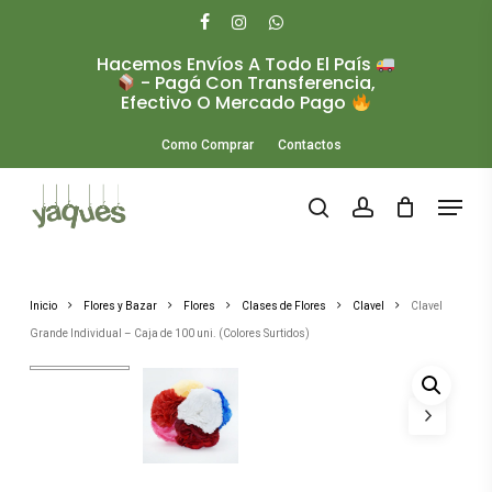
Skip
to
facebook
instagram
whatsapp
main
Hacemos Envíos A Todo El País
Close
content
- Pagá Con Transferencia,
Menu
Efectivo O Mercado Pago
Como Comprar
Contactos
Menu
search
account
Inicio
Flores y Bazar
Flores
Clases de Flores
Clavel
Clavel
Grande Individual – Caja de 100 uni. (Colores Surtidos)