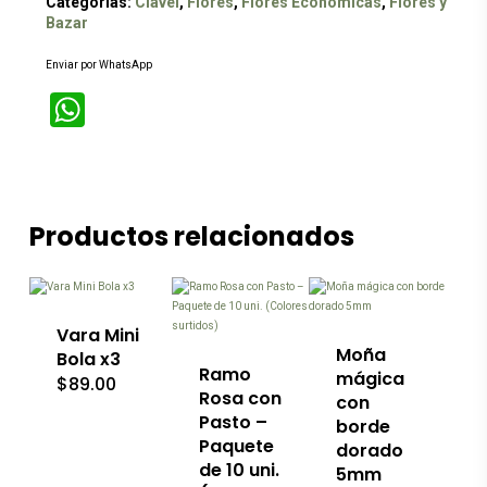
Categorías:
Clavel
,
Flores
,
Flores Económicas
,
Flores y
Bazar
Enviar por WhatsApp
WhatsApp
Productos relacionados
Este
producto
Este
tiene
producto
múltiples
tiene
variantes.
múltiples
Las
variantes.
Vara Mini
opciones
Las
Moña
Bola x3
se
opciones
Ramo
mágica
$
89.00
pueden
se
Rosa con
con
elegir
pueden
Pasto –
borde
en
elegir
Paquete
la
en
dorado
página
de 10 uni.
la
5mm
de
página