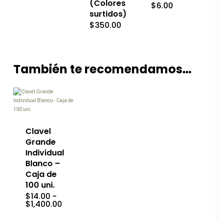
(Colores
$
6.00
producto
de
surtidos)
producto
$
350.00
También te recomendamos…
Este
producto
tiene
múltiples
variantes.
Las
Clavel
opciones
Grande
se
Individual
pueden
Blanco –
elegir
en
Caja de
la
100 uni.
página
$
14.00
-
de
Rango
$
1,400.00
producto
de