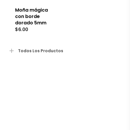
variantes.
Las
Moña mágica
opciones
con borde
se
dorado 5mm
pueden
$
6.00
elegir
en
la
página
de
Todos Los Productos
producto