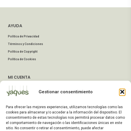
AYUDA
Política de Privacidad
Términos y Condiciones
Política de Copyright
Política de Cookies
MI CUENTA
Mis Pedidos
Gestionar consentimiento
Dirección de Envío
Editar Cuenta
Para ofrecer las mejores experiencias, utilizamos tecnologías como las
Preguntas Frecuentes
cookies para almacenar y/o acceder a la información del dispositivo. El
consentimiento de estas tecnologías nos permitirá procesar datos como
el comportamiento de navegación o las identificaciones únicas en este
ATENCIÓN AL CLIENTE
sitio. No consentir o retirar el consentimiento, puede afectar