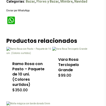
Categorías:
Bazar
,
Flores y Bazar
,
Mimbre
,
Navidad
Enviar por WhatsApp
WhatsApp
Productos relacionados
Vara Rosa
Ramo Rosa con
Terciopelo
Pasto – Paquete
Grande
de 10 uni.
$
99.00
(Colores
surtidos)
$
350.00
Este
producto
tiene
múltiples