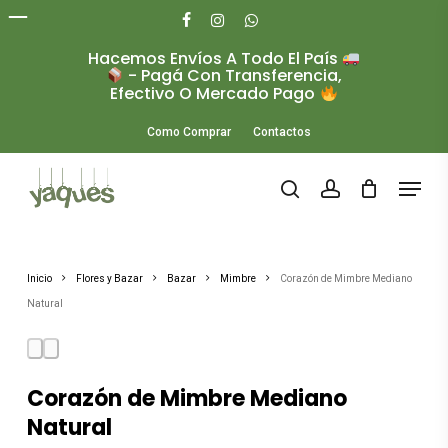
Skip
to
facebook
instagram
whatsapp
main
Hacemos Envíos A Todo El País
Close
content
- Pagá Con Transferencia,
Menu
Efectivo O Mercado Pago
Como Comprar
Contactos
Menu
search
account
Inicio
Flores y Bazar
Bazar
Mimbre
Corazón de Mimbre Mediano
Natural
Corazón de Mimbre Mediano
Natural