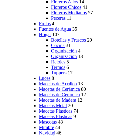
Floreros Altos
14
Floreros Chicos
41
Floreros Medianos
57
Peceras
11
Frutas
4
Fuentes de Agua
35
Hogar
107
Botellas y Frascos
20
Cocina
31
Organización
4
Organizacion
13
Relojes
5
Termos
6
Tuppers
17
Luces
8
Macetas de Acrílico
13
Macetas de Cerámica
80
Macetas de Ceramica
12
Macetas de Madera
12
Macetas Metal
20
Macetas Plásticas
74
Macetas Plasticas
9
Mascotas
48
Mimbre
44
Navidad
46