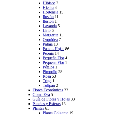
Hibisco
2
Hiedra
4
Hortensia
15
Ilusión
11
Ilusion
1
Lavanda
5
Lirio
6
Margarita
11
Orquídea
7
Palma
13
Pasto - Hojas
86
Peonia
14
Pequeña Flor
4
Pequena Flor
1
Pétalos
1
Pimpollo
28
Rosa
53
Trigo
1
Tulipan
2
Flores Económicas
33
Goma Eva
5
Guía de Flores y Hojas
33
Paneles y Esferas
13
Plantas
61
Planta Colgante
19