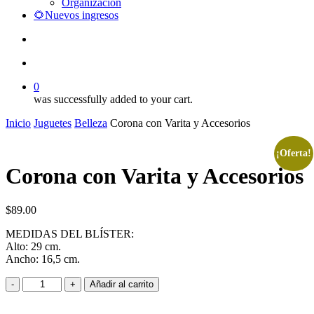
Organización
🌻Nuevos ingresos
search
account
0
was successfully added to your cart.
Inicio
Juguetes
Belleza
Corona con Varita y Accesorios
¡Oferta!
Corona con Varita y Accesorios
$
89.00
MEDIDAS DEL BLÍSTER:
Alto: 29 cm.
Ancho: 16,5 cm.
Corona
Añadir al carrito
con
Varita