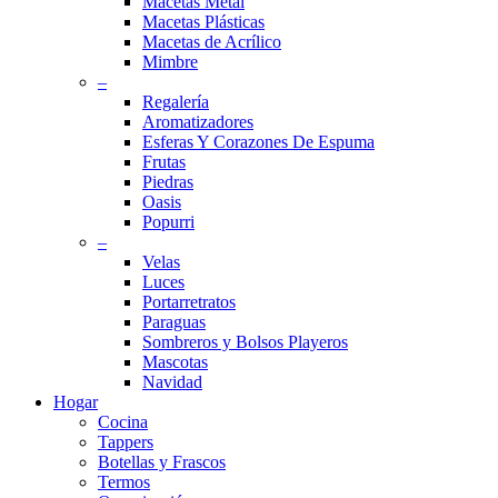
Macetas Metal
Macetas Plásticas
Macetas de Acrílico
Mimbre
–
Regalería
Aromatizadores
Esferas Y Corazones De Espuma
Frutas
Piedras
Oasis
Popurri
–
Velas
Luces
Portarretratos
Paraguas
Sombreros y Bolsos Playeros
Mascotas
Navidad
Hogar
Cocina
Tappers
Botellas y Frascos
Termos