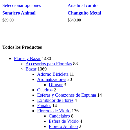
Este
página
Seleccionar opciones
Añadir al carrito
producto
de
tiene
Sonajero Animal
Changuito Metal
producto
múltiples
$
89.00
$
349.00
variantes.
Las
opciones
se
pueden
Todos los Productos
elegir
en
la
Flores y Bazar
1480
página
Accesorios para Florerías
88
de
Bazar
1069
producto
Adorno Bicicleta
11
Aromatizadores
20
Difusor
3
Cuadros
2
Esferas y Corazones de Espuma
14
Exhibidor de Flores
4
Fanales
14
Floreros de Vidrio
136
Candelabro
8
Esfera de Vidrio
4
Florero Acrílico
2