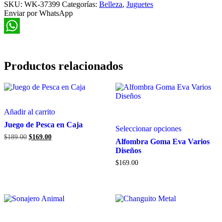
SKU:
y
WK-37399
Categorías:
Belleza
,
Juguetes
Enviar por WhatsApp
Accesorios
cantidad
WhatsApp
Productos relacionados
Añadir al carrito
Este
Juego de Pesca en Caja
Seleccionar opciones
producto
El
El
$
189.00
$
169.00
tiene
Alfombra Goma Eva Varios
precio
precio
múltiples
Diseños
original
actual
variantes.
era:
es:
$
169.00
Las
$189.00.
$169.00.
opciones
se
pueden
elegir
en
la