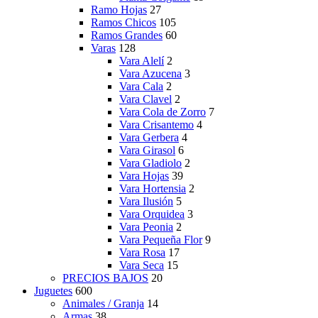
Ramo Hojas
27
Ramos Chicos
105
Ramos Grandes
60
Varas
128
Vara Alelí
2
Vara Azucena
3
Vara Cala
2
Vara Clavel
2
Vara Cola de Zorro
7
Vara Crisantemo
4
Vara Gerbera
4
Vara Girasol
6
Vara Gladiolo
2
Vara Hojas
39
Vara Hortensia
2
Vara Ilusión
5
Vara Orquidea
3
Vara Peonia
2
Vara Pequeña Flor
9
Vara Rosa
17
Vara Seca
15
PRECIOS BAJOS
20
Juguetes
600
Animales / Granja
14
Armas
38