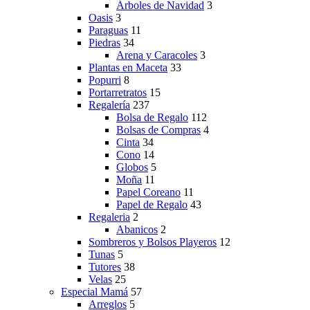
Árboles de Navidad
3
Oasis
3
Paraguas
11
Piedras
34
Arena y Caracoles
3
Plantas en Maceta
33
Popurri
8
Portarretratos
15
Regalería
237
Bolsa de Regalo
112
Bolsas de Compras
4
Cinta
34
Cono
14
Globos
5
Moña
11
Papel Coreano
11
Papel de Regalo
43
Regaleria
2
Abanicos
2
Sombreros y Bolsos Playeros
12
Tunas
5
Tutores
38
Velas
25
Especial Mamá
57
Arreglos
5