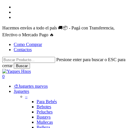
Skip
facebook
to
instagram
main
whatsapp
content
Hacemos envíos a todo el país 🚚📦 - Pagá con Transferencia,
Efectivo o Mercado Pago 🔥
Como Comprar
Contactos
Presione enter para buscar o ESC para
cerrar
Buscar
Close
Search
search
account
0
Menu
🎨Juguetes nuevos
Juguetes
–
Para Bebés
Bebotes
Peluches
Buggys
Muñecas
Belleza