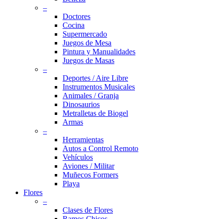
–
Doctores
Cocina
Supermercado
Juegos de Mesa
Pintura y Manualidades
Juegos de Masas
–
Deportes / Aire Libre
Instrumentos Musicales
Animales / Granja
Dinosaurios
Metralletas de Biogel
Armas
–
Herramientas
Autos a Control Remoto
Vehículos
Aviones / Militar
Muñecos Formers
Playa
Flores
–
Clases de Flores
Ramos Chicos