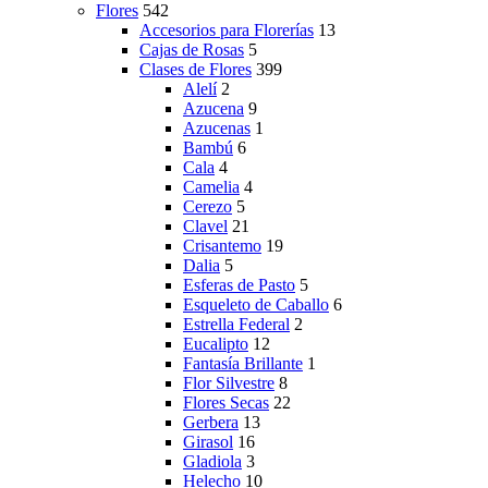
Flores
542
Accesorios para Florerías
13
Cajas de Rosas
5
Clases de Flores
399
Alelí
2
Azucena
9
Azucenas
1
Bambú
6
Cala
4
Camelia
4
Cerezo
5
Clavel
21
Crisantemo
19
Dalia
5
Esferas de Pasto
5
Esqueleto de Caballo
6
Estrella Federal
2
Eucalipto
12
Fantasía Brillante
1
Flor Silvestre
8
Flores Secas
22
Gerbera
13
Girasol
16
Gladiola
3
Helecho
10