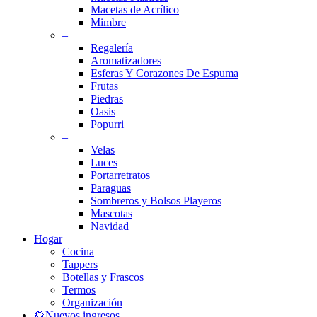
Macetas de Acrílico
Mimbre
–
Regalería
Aromatizadores
Esferas Y Corazones De Espuma
Frutas
Piedras
Oasis
Popurri
–
Velas
Luces
Portarretratos
Paraguas
Sombreros y Bolsos Playeros
Mascotas
Navidad
Hogar
Cocina
Tappers
Botellas y Frascos
Termos
Organización
🌻Nuevos ingresos