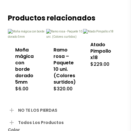
Productos relacionados
Este
Este
producto
producto
tiene
tiene
múltiples
múltiples
variantes.
variantes.
Las
Atado
Las
opciones
Moña
Ramo
Pimpollo
opciones
se
mágica
rosa –
x18
se
pueden
con
Paquete
$
229.00
pueden
elegir
borde
10 uni.
elegir
en
en
dorado
(Colores
la
la
página
5mm
surtidos)
página
de
$
6.00
$
320.00
de
producto
producto
NO TE LOS PIERDAS
Todos Los Productos
Color