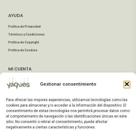
AYUDA
Política de Privacidad
Términos y Condiciones
Política de Copyright
Política de Cookies
MI CUENTA
Mis Pedidos
Gestionar consentimiento
Dirección de Envío
Editar Cuenta
Para ofrecer las mejores experiencias, utilizamos tecnologías como las
Preguntas Frecuentes
cookies para almacenar y/o acceder a la información del dispositivo. El
consentimiento de estas tecnologías nos permitirá procesar datos como
el comportamiento de navegación o las identificaciones únicas en este
ATENCIÓN AL CLIENTE
sitio. No consentir o retirar el consentimiento, puede afectar
negativamente a ciertas características y funciones.
TELÉFONOS: