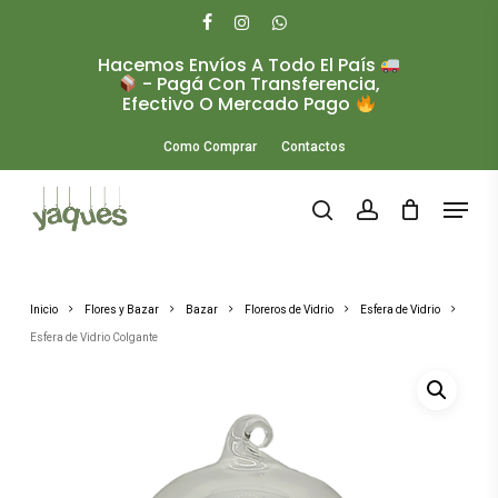
Skip
to
facebook
instagram
whatsapp
main
Hacemos Envíos A Todo El País
Close
content
- Pagá Con Transferencia,
Menu
Efectivo O Mercado Pago
Como Comprar
Contactos
Menu
search
account
Inicio
Flores y Bazar
Bazar
Floreros de Vidrio
Esfera de Vidrio
Esfera de Vidrio Colgante