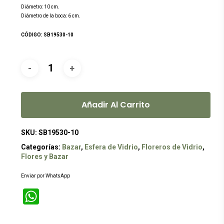
Diámetro: 10 cm.
Diámetro de la boca: 6 cm.
CÓDIGO: SB19530-10
Añadir Al Carrito
SKU:
SB19530-10
Categorías:
Bazar
,
Esfera de Vidrio
,
Floreros de Vidrio
,
Flores y Bazar
Enviar por WhatsApp
WhatsApp