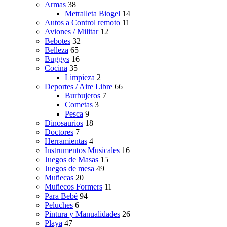
Armas
38
Metralleta Biogel
14
Autos a Control remoto
11
Aviones / Militar
12
Bebotes
32
Belleza
65
Buggys
16
Cocina
35
Limpieza
2
Deportes / Aire Libre
66
Burbujeros
7
Cometas
3
Pesca
9
Dinosaurios
18
Doctores
7
Herramientas
4
Instrumentos Musicales
16
Juegos de Masas
15
Juegos de mesa
49
Muñecas
20
Muñecos Formers
11
Para Bebé
94
Peluches
6
Pintura y Manualidades
26
Playa
47