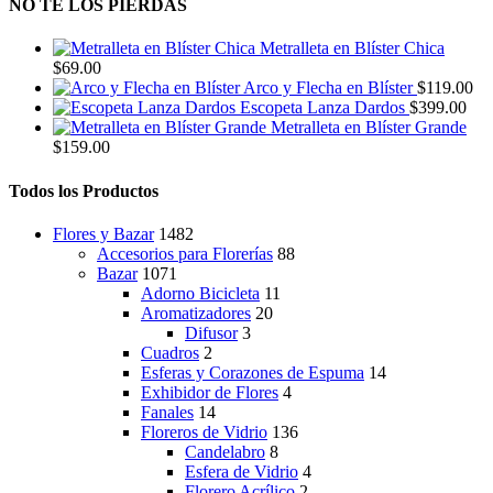
NO TE LOS PIERDAS
Metralleta en Blíster Chica
$
69.00
Arco y Flecha en Blíster
$
119.00
Escopeta Lanza Dardos
$
399.00
Metralleta en Blíster Grande
$
159.00
Todos los Productos
Flores y Bazar
1482
Accesorios para Florerías
88
Bazar
1071
Adorno Bicicleta
11
Aromatizadores
20
Difusor
3
Cuadros
2
Esferas y Corazones de Espuma
14
Exhibidor de Flores
4
Fanales
14
Floreros de Vidrio
136
Candelabro
8
Esfera de Vidrio
4
Florero Acrílico
2