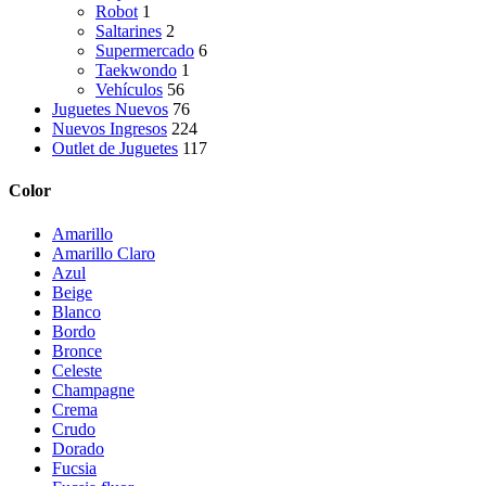
Robot
1
Saltarines
2
Supermercado
6
Taekwondo
1
Vehículos
56
Juguetes Nuevos
76
Nuevos Ingresos
224
Outlet de Juguetes
117
Color
Amarillo
Amarillo Claro
Azul
Beige
Blanco
Bordo
Bronce
Celeste
Champagne
Crema
Crudo
Dorado
Fucsia