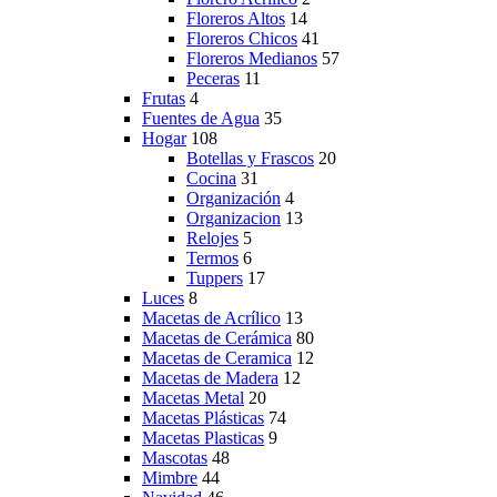
Floreros Altos
14
Floreros Chicos
41
Floreros Medianos
57
Peceras
11
Frutas
4
Fuentes de Agua
35
Hogar
108
Botellas y Frascos
20
Cocina
31
Organización
4
Organizacion
13
Relojes
5
Termos
6
Tuppers
17
Luces
8
Macetas de Acrílico
13
Macetas de Cerámica
80
Macetas de Ceramica
12
Macetas de Madera
12
Macetas Metal
20
Macetas Plásticas
74
Macetas Plasticas
9
Mascotas
48
Mimbre
44