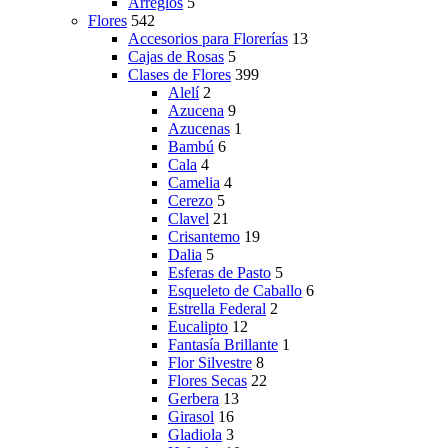
Arreglos
5
Flores
542
Accesorios para Florerías
13
Cajas de Rosas
5
Clases de Flores
399
Alelí
2
Azucena
9
Azucenas
1
Bambú
6
Cala
4
Camelia
4
Cerezo
5
Clavel
21
Crisantemo
19
Dalia
5
Esferas de Pasto
5
Esqueleto de Caballo
6
Estrella Federal
2
Eucalipto
12
Fantasía Brillante
1
Flor Silvestre
8
Flores Secas
22
Gerbera
13
Girasol
16
Gladiola
3