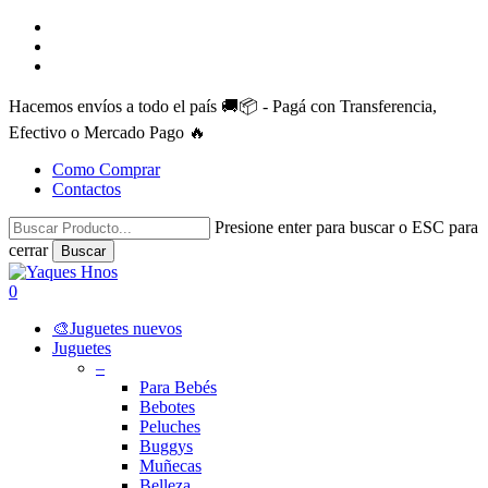
Skip
facebook
to
instagram
main
whatsapp
content
Hacemos envíos a todo el país 🚚📦 - Pagá con Transferencia,
Efectivo o Mercado Pago 🔥
Como Comprar
Contactos
Presione enter para buscar o ESC para
cerrar
Buscar
Close
Search
search
account
0
Menu
🎨Juguetes nuevos
Juguetes
–
Para Bebés
Bebotes
Peluches
Buggys
Muñecas
Belleza