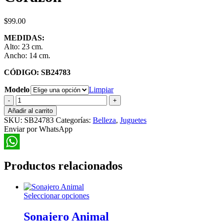
$
99.00
MEDIDAS:
Alto: 23 cm.
Ancho: 14 cm.
CÓDIGO: SB24783
Modelo
Limpiar
Espejo
De
Añadir al carrito
Mano
SKU:
SB24783
Categorías:
Belleza
,
Juguetes
Forma
Enviar por WhatsApp
Corazón
cantidad
WhatsApp
Productos relacionados
Este
Seleccionar opciones
producto
tiene
Sonajero Animal