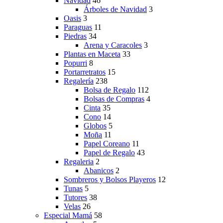
Navidad
46
Árboles de Navidad
3
Oasis
3
Paraguas
11
Piedras
34
Arena y Caracoles
3
Plantas en Maceta
33
Popurri
8
Portarretratos
15
Regalería
238
Bolsa de Regalo
112
Bolsas de Compras
4
Cinta
35
Cono
14
Globos
5
Moña
11
Papel Coreano
11
Papel de Regalo
43
Regaleria
2
Abanicos
2
Sombreros y Bolsos Playeros
12
Tunas
5
Tutores
38
Velas
26
Especial Mamá
58