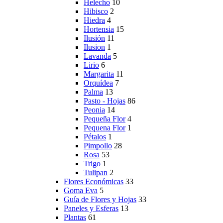
Helecho
10
Hibisco
2
Hiedra
4
Hortensia
15
Ilusión
11
Ilusion
1
Lavanda
5
Lirio
6
Margarita
11
Orquídea
7
Palma
13
Pasto - Hojas
86
Peonia
14
Pequeña Flor
4
Pequena Flor
1
Pétalos
1
Pimpollo
28
Rosa
53
Trigo
1
Tulipan
2
Flores Económicas
33
Goma Eva
5
Guía de Flores y Hojas
33
Paneles y Esferas
13
Plantas
61