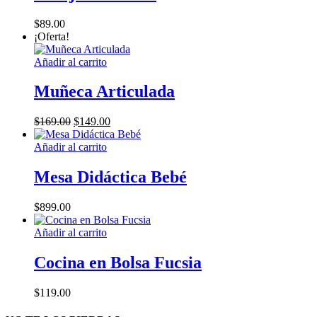
múltiples
variantes.
$
89.00
Las
¡Oferta!
opciones
se
Añadir al carrito
pueden
elegir
Muñeca Articulada
en
la
página
El
El
$
169.00
$
149.00
de
precio
precio
producto
original
actual
Añadir al carrito
era:
es:
$169.00.
$149.00.
Mesa Didáctica Bebé
$
899.00
Añadir al carrito
Cocina en Bolsa Fucsia
$
119.00