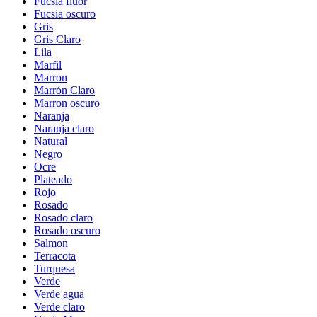
Fucsia fluor
Fucsia oscuro
Gris
Gris Claro
Lila
Marfil
Marron
Marrón Claro
Marron oscuro
Naranja
Naranja claro
Natural
Negro
Ocre
Plateado
Rojo
Rosado
Rosado claro
Rosado oscuro
Salmon
Terracota
Turquesa
Verde
Verde agua
Verde claro