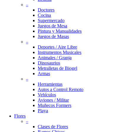
–
Doctores
Cocina
Supermercado
Juegos de Mesa
Pintura y Manualidades
Juegos de Masas
–
Deportes / Aire Libre
Instrumentos Musicales
Animales / Granja
Dinosaurios
Metralletas de Biogel
Armas
–
Herramientas
Autos a Control Remoto
Vehículos
Aviones / Militar
Muñecos Formers
Playa
Flores
–
Clases de Flores
Ramos Chicos