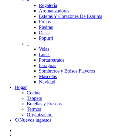
Regalería
Aromatizadores
Esferas Y Corazones De Espuma
Frutas
Piedras
Oasis
Popurri
–
Velas
Luces
Portarretratos
Paraguas
Sombreros y Bolsos Playeros
Mascotas
Navidad
Hogar
Cocina
Tappers
Botellas y Frascos
Termos
Organización
🌻Nuevos ingresos
facebook
instagram