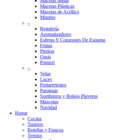
Macetas Metal
Macetas Plásticas
Macetas de Acrílico
Mimbre
–
Regalería
Aromatizadores
Esferas Y Corazones De Espuma
Frutas
Piedras
Oasis
Popurri
–
Velas
Luces
Portarretratos
Paraguas
Sombreros y Bolsos Playeros
Mascotas
Navidad
Hogar
Cocina
Tappers
Botellas y Frascos
Termos