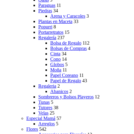
Paraguas
11
Piedras
34
Arena y Caracoles
3
Plantas en Maceta
33
Popurri
8
Portarretratos
15
Regalería
237
Bolsa de Regalo
112
Bolsas de Compras
4
Cinta
34
Cono
14
Globos
5
Moña
11
Papel Coreano
11
Papel de Regalo
43
Regaleria
2
Abanicos
2
Sombreros y Bolsos Playeros
12
Tunas
5
Tutores
38
Velas
25
Especial Mamá
57
Arreglos
5
Flores
542