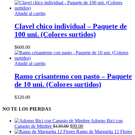
Añadir al carrito
Clavel chico individual – Paquete de
100 uni. (Colores surtidos)
$
600.00
Añadir al carrito
Ramo crisantemo con pasto – Paquete
de 10 uni. (Colores surtidos)
$
320.00
NO TE LOS PIERDAS
Adorno Bici con
El
El
Canasto de Mimbre
$
139.00
$
99.00
precio
precio
Ramo de Margarita 12 Flores