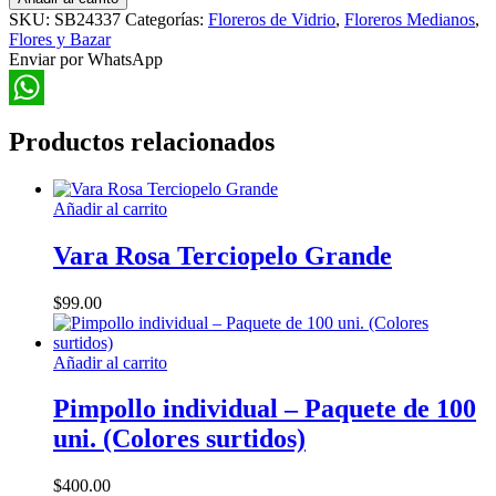
Vidrio
SKU:
SB24337
Categorías:
Floreros de Vidrio
,
Floreros Medianos
,
22cm
Flores y Bazar
cantidad
Enviar por WhatsApp
WhatsApp
Productos relacionados
Añadir al carrito
Vara Rosa Terciopelo Grande
$
99.00
Añadir al carrito
Pimpollo individual – Paquete de 100
uni. (Colores surtidos)
$
400.00