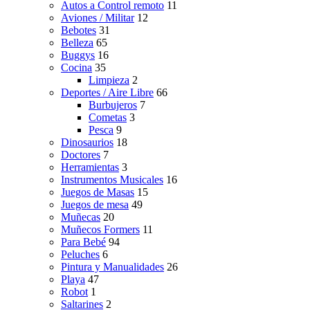
Autos a Control remoto
11
Aviones / Militar
12
Bebotes
31
Belleza
65
Buggys
16
Cocina
35
Limpieza
2
Deportes / Aire Libre
66
Burbujeros
7
Cometas
3
Pesca
9
Dinosaurios
18
Doctores
7
Herramientas
3
Instrumentos Musicales
16
Juegos de Masas
15
Juegos de mesa
49
Muñecas
20
Muñecos Formers
11
Para Bebé
94
Peluches
6
Pintura y Manualidades
26
Playa
47
Robot
1
Saltarines
2