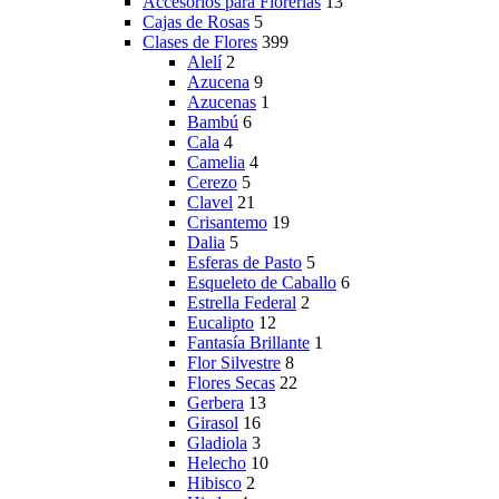
Accesorios para Florerías
13
Cajas de Rosas
5
Clases de Flores
399
Alelí
2
Azucena
9
Azucenas
1
Bambú
6
Cala
4
Camelia
4
Cerezo
5
Clavel
21
Crisantemo
19
Dalia
5
Esferas de Pasto
5
Esqueleto de Caballo
6
Estrella Federal
2
Eucalipto
12
Fantasía Brillante
1
Flor Silvestre
8
Flores Secas
22
Gerbera
13
Girasol
16
Gladiola
3
Helecho
10
Hibisco
2