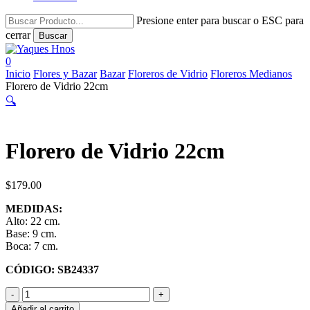
Presione enter para buscar o ESC para
cerrar
Buscar
Close
Search
search
account
0
Menu
Inicio
Flores y Bazar
Bazar
Floreros de Vidrio
Floreros Medianos
Florero de Vidrio 22cm
🔍
Florero de Vidrio 22cm
$
179.00
MEDIDAS:
Alto: 22 cm.
Base: 9 cm.
Boca: 7 cm.
CÓDIGO: SB24337
Florero
de
Añadir al carrito