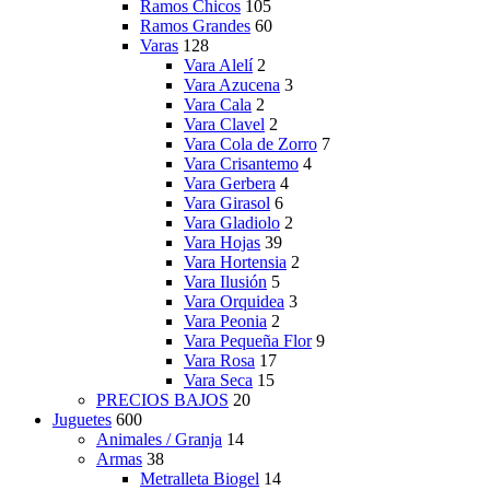
Ramos Chicos
105
Ramos Grandes
60
Varas
128
Vara Alelí
2
Vara Azucena
3
Vara Cala
2
Vara Clavel
2
Vara Cola de Zorro
7
Vara Crisantemo
4
Vara Gerbera
4
Vara Girasol
6
Vara Gladiolo
2
Vara Hojas
39
Vara Hortensia
2
Vara Ilusión
5
Vara Orquidea
3
Vara Peonia
2
Vara Pequeña Flor
9
Vara Rosa
17
Vara Seca
15
PRECIOS BAJOS
20
Juguetes
600
Animales / Granja
14
Armas
38
Metralleta Biogel
14