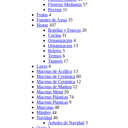
Floreros Medianos
57
Peceras
11
Frutas
4
Fuentes de Agua
35
Hogar
107
Botellas y Frascos
20
Cocina
31
Organización
4
Organizacion
13
Relojes
5
Termos
6
Tuppers
17
Luces
8
Macetas de Acrílico
13
Macetas de Cerámica
80
Macetas de Ceramica
12
Macetas de Madera
12
Macetas Metal
20
Macetas Plásticas
74
Macetas Plasticas
9
Mascotas
48
Mimbre
44
Navidad
46
Árboles de Navidad
3
Oasis
3