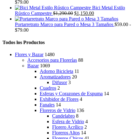
original
actual
$
79.00
era:
es:
Bici Metal Estilo
$139.00.
El
$99.00.
El
Rústico Campestre
$
1,290.00
$
1,150.00
precio
precio
original
actual
Portarretrato Marco para Pared o Mesa 3 Tamaños
$
59.00
-
Rango
era:
es:
$
79.00
de
$1,290.00.
$1,150.00.
precios:
Todos los Productos
desde
$59.00
Flores y Bazar
1480
hasta
Accesorios para Florerías
88
$79.00
Bazar
1069
Adorno Bicicleta
11
Aromatizadores
20
Difusor
3
Cuadros
2
Esferas y Corazones de Espuma
14
Exhibidor de Flores
4
Fanales
14
Floreros de Vidrio
136
Candelabro
8
Esfera de Vidrio
4
Florero Acrílico
2
Floreros Altos
14
Floreros Chicos
41