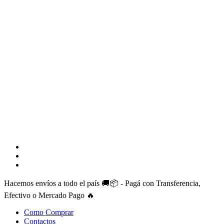
Skip
to
main
content
facebook
instagram
whatsapp
Hacemos envíos a todo el país 🚚📦 - Pagá con Transferencia,
Efectivo o Mercado Pago 🔥
Como Comprar
Contactos