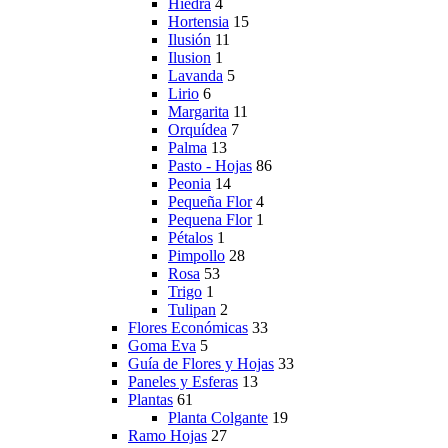
Hiedra
4
Hortensia
15
Ilusión
11
Ilusion
1
Lavanda
5
Lirio
6
Margarita
11
Orquídea
7
Palma
13
Pasto - Hojas
86
Peonia
14
Pequeña Flor
4
Pequena Flor
1
Pétalos
1
Pimpollo
28
Rosa
53
Trigo
1
Tulipan
2
Flores Económicas
33
Goma Eva
5
Guía de Flores y Hojas
33
Paneles y Esferas
13
Plantas
61
Planta Colgante
19
Ramo Hojas
27