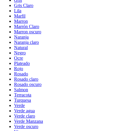
Gris
Gris Claro
Lila
Marfil
Marron
Marrón Claro
Marron oscuro
Naranja
Naranja claro
Natural
Negro
Ocre
Plateado
Rojo
Rosado
Rosado claro
Rosado oscuro
Salmon
Terracota
Turquesa
Verde
Verde agua
Verde claro
Verde Manzana
Verde oscuro