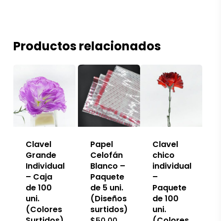
Productos relacionados
Clavel
Papel
Clavel
Grande
Celofán
chico
Individual
Blanco –
individual
– Caja
Paquete
–
de 100
de 5 uni.
Paquete
uni.
(Diseños
de 100
(Colores
surtidos)
uni.
Surtidos)
(Colores
$
50.00