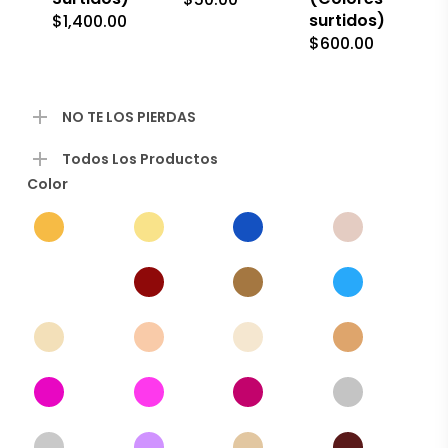
surtidos)
$
1,400.00
$
600.00
NO TE LOS PIERDAS
Todos Los Productos
Color