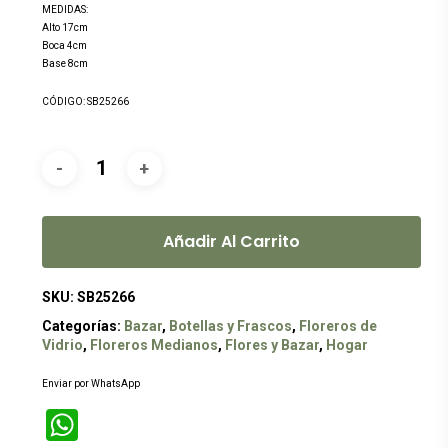
original
actual
MEDIDAS:
era:
es:
Alto 17cm
Boca 4cm
$199.00.
$179.00.
Base 8cm
CÓDIGO: SB25266
Añadir Al Carrito
SKU:
SB25266
Categorías:
Bazar
,
Botellas y Frascos
,
Floreros de
Vidrio
,
Floreros Medianos
,
Flores y Bazar
,
Hogar
Enviar por WhatsApp
WhatsApp