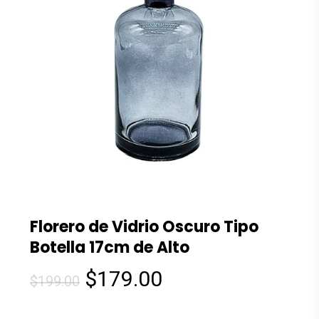
Florero de Vidrio Oscuro Tipo
Botella 17cm de Alto
El
El
$
179.00
$
199.00
precio
precio