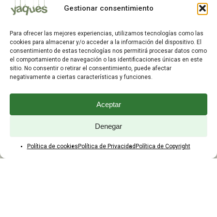
Mis Pedidos
Gestionar consentimiento
Dirección de Envío
Editar Cuenta
Para ofrecer las mejores experiencias, utilizamos tecnologías como las
Preguntas Frecuentes
cookies para almacenar y/o acceder a la información del dispositivo. El
consentimiento de estas tecnologías nos permitirá procesar datos como
el comportamiento de navegación o las identificaciones únicas en este
ATENCIÓN AL CLIENTE
sitio. No consentir o retirar el consentimiento, puede afectar
negativamente a ciertas características y funciones.
TELÉFONOS:
2203 7849 / 2208 4326
Aceptar
WhatsApp:
+598 099 344 945
Email:
Denegar
yaques.hnos.srl@gmail.com
Política de cookies
Política de Privacidad
Política de Copyright
HORARIOS DE ATENCIÓN
Lunes a viernes:
8:00 a 17:45
Sábados:
8:00 a 12:45