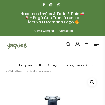
Skip
to
facebook
instagram
whatsapp
main
Hacemos Envíos A Todo El País
Close
content
- Pagá Con Transferencia,
Menu
Efectivo O Mercado Pago
Como Comprar
Contactos
Menu
search
account
Inicio
Flores y Bazar
Bazar
Hogar
Botellas y Frascos
Florero
de Vidrio Oscuro Tipo Botella 17cm de Alto