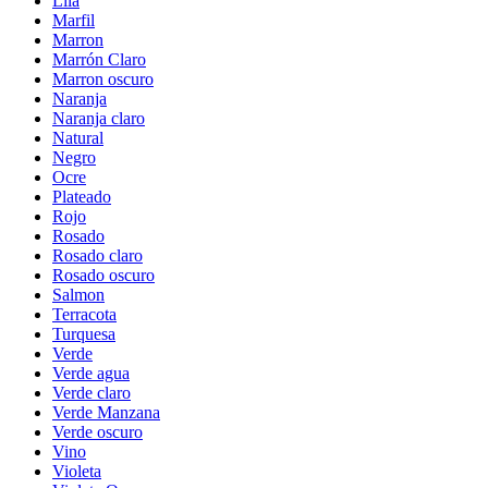
Lila
Marfil
Marron
Marrón Claro
Marron oscuro
Naranja
Naranja claro
Natural
Negro
Ocre
Plateado
Rojo
Rosado
Rosado claro
Rosado oscuro
Salmon
Terracota
Turquesa
Verde
Verde agua
Verde claro
Verde Manzana
Verde oscuro
Vino
Violeta