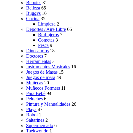
Bebotes
31
Belleza
65
Buggys
16
Cocina
35
Limpieza
2
Deportes / Aire Libre
66
Burbujeros
7
Cometas
3
Pesca
9
Dinosaurios
18
Doctores
7
Herramientas
3
Instrumentos Musicales
16
Juegos de Masas
15
Juegos de mesa
49
Muñecas
20
Muñecos Formers
11
Para Bebé
94
Peluches
6
Pintura y Manualidades
26
Playa
47
Robot
1
Saltarines
2
Supermercado
6
Taekwondo
1