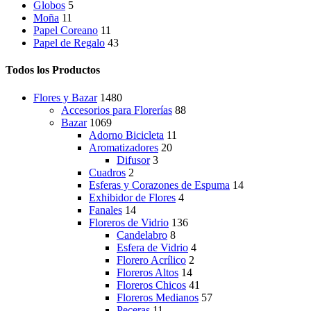
Globos
5
Moña
11
Papel Coreano
11
Papel de Regalo
43
Todos los Productos
Flores y Bazar
1480
Accesorios para Florerías
88
Bazar
1069
Adorno Bicicleta
11
Aromatizadores
20
Difusor
3
Cuadros
2
Esferas y Corazones de Espuma
14
Exhibidor de Flores
4
Fanales
14
Floreros de Vidrio
136
Candelabro
8
Esfera de Vidrio
4
Florero Acrílico
2
Floreros Altos
14
Floreros Chicos
41
Floreros Medianos
57
Peceras
11