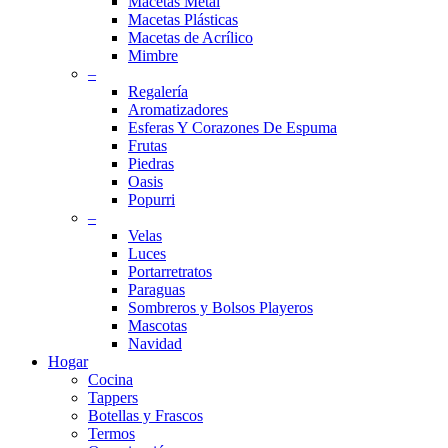
Macetas Metal
Macetas Plásticas
Macetas de Acrílico
Mimbre
–
Regalería
Aromatizadores
Esferas Y Corazones De Espuma
Frutas
Piedras
Oasis
Popurri
–
Velas
Luces
Portarretratos
Paraguas
Sombreros y Bolsos Playeros
Mascotas
Navidad
Hogar
Cocina
Tappers
Botellas y Frascos
Termos