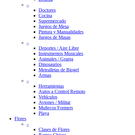
–
Doctores
Cocina
Supermercado
Juegos de Mesa
Pintura y Manualidades
Juegos de Masas
–
Deportes / Aire Libre
Instrumentos Musicales
Animales / Granja
Dinosaurios
Metralletas de Biogel
Armas
–
Herramientas
Autos a Control Remoto
Vehículos
Aviones / Militar
Muñecos Formers
Playa
Flores
–
Clases de Flores
Ramos Chicos