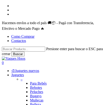
Skip
facebook
to
instagram
main
whatsapp
content
Hacemos envíos a todo el país 🚚📦 - Pagá con Transferencia,
Efectivo o Mercado Pago 🔥
Como Comprar
Contactos
Presione enter para buscar o ESC para
cerrar
Buscar
Close
Search
search
account
0
Menu
🎨Juguetes nuevos
Juguetes
–
Para Bebés
Bebotes
Peluches
Buggys
Muñecas
Belleza