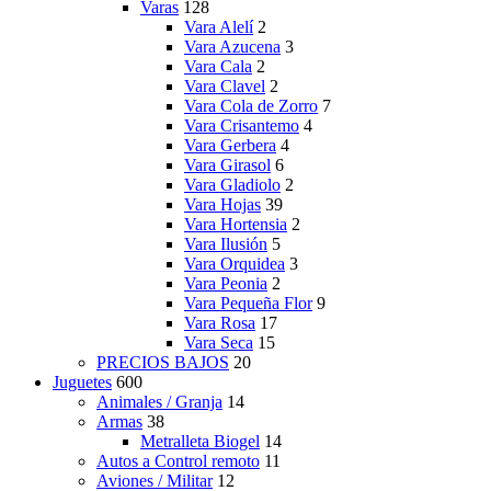
Varas
128
Vara Alelí
2
Vara Azucena
3
Vara Cala
2
Vara Clavel
2
Vara Cola de Zorro
7
Vara Crisantemo
4
Vara Gerbera
4
Vara Girasol
6
Vara Gladiolo
2
Vara Hojas
39
Vara Hortensia
2
Vara Ilusión
5
Vara Orquidea
3
Vara Peonia
2
Vara Pequeña Flor
9
Vara Rosa
17
Vara Seca
15
PRECIOS BAJOS
20
Juguetes
600
Animales / Granja
14
Armas
38
Metralleta Biogel
14
Autos a Control remoto
11
Aviones / Militar
12