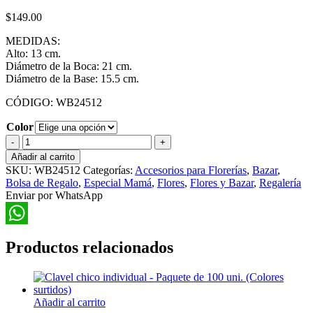
$
149.00
MEDIDAS:
Alto: 13 cm.
Diámetro de la Boca: 21 cm.
Diámetro de la Base: 15.5 cm.
CÓDIGO: WB24512
Color
Florero
Redondo
Añadir al carrito
Cartón
SKU:
WB24512
Categorías:
Accesorios para Florerías
,
Bazar
,
para
Bolsa de Regalo
,
Especial Mamá
,
Flores
,
Flores y Bazar
,
Regalería
Arreglos
Enviar por WhatsApp
Florales
cantidad
WhatsApp
Productos relacionados
Añadir al carrito