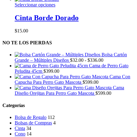
Este
Seleccionar opciones
producto
tiene
Cinta Borde Dorado
múltiples
variantes.
$
15.00
Las
opciones
NO TE LOS PIERDAS
se
pueden
elegir
Bolsa Cartón
en
Rango
Grande – Múltiples Diseños
$
32.00
-
$
336.00
la
de
Cama de Perro Gato
página
precios:
Peludita 45cm
$
399.00
de
desde
Cama Con
producto
$32.00
Capucha Para Perro Gato Mascota
$
599.00
hasta
Cama
$336.00
Diseño Orejitas Para Perro Gato Mascota
$
599.00
Categorías
Bolsa de Regalo
112
Bolsas de Compras
4
Cinta
34
Cono
14