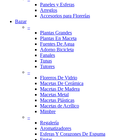
Paneles y Esferas
Arreglos
Accesorios para Florerías
Bazar
–
Plantas Grandes
Plantas En Maceta
Fuentes De Agua
Adorno Bicicleta
Fanales
Tunas
Tutores
–
Floreros De Vidrio
Macetas De Cerámica
Macetas De Madera
Macetas Metal
Macetas Plásticas
Macetas de Acrílico
Mimbre
–
Regalería
Aromatizadores
Esferas Y Corazones De Espuma
Frutas