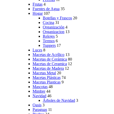
Frutas
4
Fuentes de Agua
35
Hogar
107
Botellas y Frascos
20
Cocina
31
Organización
4
Organizacion
13
Relojes
5
Termos
6
Tuppers
17
Luces
8
Macetas de Acrílico
13
Macetas de Cerámica
80
Macetas de Ceramica
12
Macetas de Madera
12
Macetas Metal
20
Macetas Plásticas
74
Macetas Plasticas
9
Mascotas
48
Mimbre
44
Navidad
46
Árboles de Navidad
3
Oasis
3
Paraguas
11