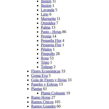
Ilusión
11
Ilusion
1
Lavanda
5
Lirio
6
Margarita
11
Orquídea
7
Palma
13
Pasto - Hojas
86
Peonia
14
Pequeña Flor
4
Pequena Flor
1
Pétalos
1
Pimpollo
28
Rosa
53
Trigo
1
Tulipan
2
Flores Económicas
33
Goma Eva
5
Guía de Flores y Hojas
33
Paneles y Esferas
13
Plantas
61
Planta Colgante
19
Ramo Hojas
27
Ramos Chicos
105
Ramos Grandes
60