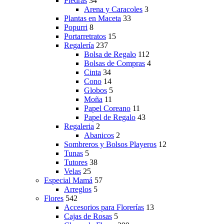
Piedras
34
Arena y Caracoles
3
Plantas en Maceta
33
Popurri
8
Portarretratos
15
Regalería
237
Bolsa de Regalo
112
Bolsas de Compras
4
Cinta
34
Cono
14
Globos
5
Moña
11
Papel Coreano
11
Papel de Regalo
43
Regaleria
2
Abanicos
2
Sombreros y Bolsos Playeros
12
Tunas
5
Tutores
38
Velas
25
Especial Mamá
57
Arreglos
5
Flores
542
Accesorios para Florerías
13
Cajas de Rosas
5