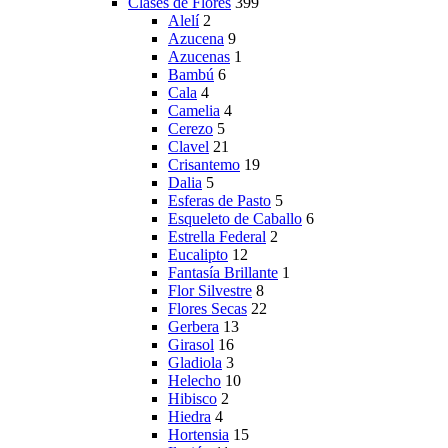
Clases de Flores
399
Alelí
2
Azucena
9
Azucenas
1
Bambú
6
Cala
4
Camelia
4
Cerezo
5
Clavel
21
Crisantemo
19
Dalia
5
Esferas de Pasto
5
Esqueleto de Caballo
6
Estrella Federal
2
Eucalipto
12
Fantasía Brillante
1
Flor Silvestre
8
Flores Secas
22
Gerbera
13
Girasol
16
Gladiola
3
Helecho
10
Hibisco
2
Hiedra
4
Hortensia
15