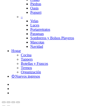
Piedras
Oasis
Popurri
–
Velas
Luces
Portarretratos
Paraguas
Sombreros y Bolsos Playeros
Mascotas
Navidad
Hogar
Cocina
Tappers
Botellas y Frascos
Termos
Organización
🌻Nuevos ingresos
facebook
instagram
whatsapp