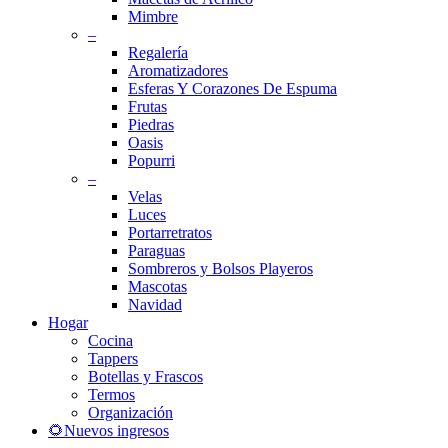
Mimbre
–
Regalería
Aromatizadores
Esferas Y Corazones De Espuma
Frutas
Piedras
Oasis
Popurri
–
Velas
Luces
Portarretratos
Paraguas
Sombreros y Bolsos Playeros
Mascotas
Navidad
Hogar
Cocina
Tappers
Botellas y Frascos
Termos
Organización
🌻Nuevos ingresos