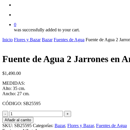
search
account
0
was successfully added to your cart.
Inicio
Flores y Bazar
Bazar
Fuentes de Agua
Fuente de Agua 2 Jarro
Fuente de Agua 2 Jarrones en A
$
1,490.00
MEDIDAS:
Alto: 35 cm.
Ancho: 27 cm.
CÓDIGO: SB25595
Fuente
de
Añadir al carrito
Agua
SKU:
SB25595
Categorías:
Bazar
,
Flores y Bazar
,
Fuentes de Agua
2