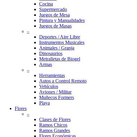
Cocina
Supermercado
Juegos de Mesa
Pintura y Manualidades
Juegos de Masas
–
Deportes / Aire Libre
Instrumentos Musicales
Animales / Granja
Dinosaurios
Metralletas de Biogel
Armas
–
Herramientas
Autos a Control Remoto
Vehículos
Aviones / Militar
Muñecos Formers
Playa
Flores
–
Clases de Flores
Ramos Chicos
Ramos Grandes
Flores Económicas