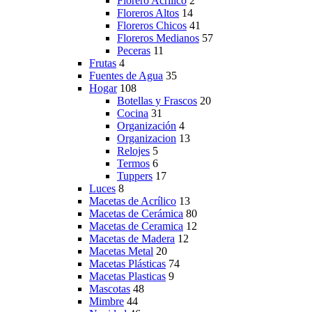
Florero Acrílico
2
Floreros Altos
14
Floreros Chicos
41
Floreros Medianos
57
Peceras
11
Frutas
4
Fuentes de Agua
35
Hogar
108
Botellas y Frascos
20
Cocina
31
Organización
4
Organizacion
13
Relojes
5
Termos
6
Tuppers
17
Luces
8
Macetas de Acrílico
13
Macetas de Cerámica
80
Macetas de Ceramica
12
Macetas de Madera
12
Macetas Metal
20
Macetas Plásticas
74
Macetas Plasticas
9
Mascotas
48
Mimbre
44