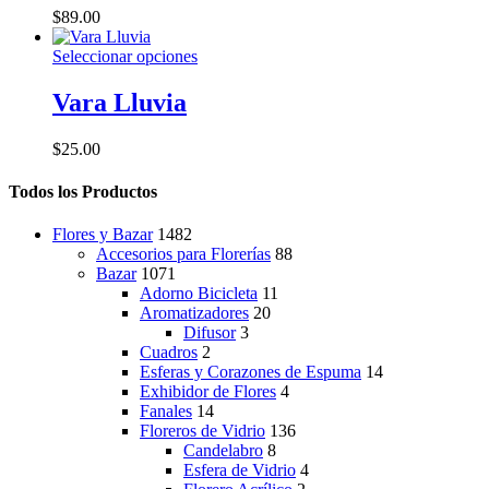
variantes.
$
89.00
Las
opciones
Este
Seleccionar opciones
se
producto
pueden
tiene
Vara Lluvia
elegir
múltiples
en
variantes.
la
$
25.00
Las
página
opciones
de
Todos los Productos
se
producto
pueden
elegir
Flores y Bazar
1482
en
Accesorios para Florerías
88
la
Bazar
1071
página
Adorno Bicicleta
11
de
Aromatizadores
20
producto
Difusor
3
Cuadros
2
Esferas y Corazones de Espuma
14
Exhibidor de Flores
4
Fanales
14
Floreros de Vidrio
136
Candelabro
8
Esfera de Vidrio
4