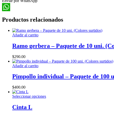
Enviar por WhatsApp
Jarrones
en
Arco
WhatsApp
Más
Productos relacionados
Esfera
cantidad
Añadir al carrito
Ramo gerbera – Paquete de 10 uni. (Co
$
290.00
Añadir al carrito
Pimpollo individual – Paquete de 100 u
$
400.00
Este
Seleccionar opciones
producto
tiene
Cinta L
múltiples