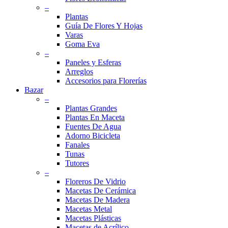
–
Plantas
Guía De Flores Y Hojas
Varas
Goma Eva
–
Paneles y Esferas
Arreglos
Accesorios para Florerías
Bazar
–
Plantas Grandes
Plantas En Maceta
Fuentes De Agua
Adorno Bicicleta
Fanales
Tunas
Tutores
–
Floreros De Vidrio
Macetas De Cerámica
Macetas De Madera
Macetas Metal
Macetas Plásticas
Macetas de Acrílico