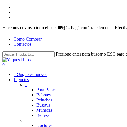
Skip
facebook
to
instagram
main
whatsapp
content
Hacemos envíos a todo el país 🚚📦 - Pagá con Transferencia, Efect
Como Comprar
Contactos
Presione enter para buscar o ESC para c
Close
Search
search
account
0
Menu
🎨Juguetes nuevos
Juguetes
–
Para Bebés
Bebotes
Peluches
Buggys
Muñecas
Belleza
–
Doctores