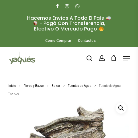
Skip
to
facebook
instagram
whatsapp
main
Hacemos Envíos A Todo El País
Close
content
- Pagá Con Transferencia,
Menu
Efectivo O Mercado Pago
Como Comprar
Contactos
Menu
search
account
Inicio
Flores y Bazar
Bazar
Fuentes de Agua
Fuente de Agua
Troncos