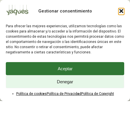
Mis Pedidos
Gestionar consentimiento
Dirección de Envío
Editar Cuenta
Para ofrecer las mejores experiencias, utilizamos tecnologías como las
Preguntas Frecuentes
cookies para almacenar y/o acceder a la información del dispositivo. El
consentimiento de estas tecnologías nos permitirá procesar datos como
el comportamiento de navegación o las identificaciones únicas en este
ATENCIÓN AL CLIENTE
sitio. No consentir o retirar el consentimiento, puede afectar
negativamente a ciertas características y funciones.
TELÉFONOS:
2203 7849 / 2208 4326
Aceptar
WhatsApp:
+598 099 344 945
Email:
Denegar
yaques.hnos.srl@gmail.com
Política de cookies
Política de Privacidad
Política de Copyright
HORARIOS DE ATENCIÓN
Lunes a viernes:
8:00 a 17:45
Sábados:
8:00 a 12:45