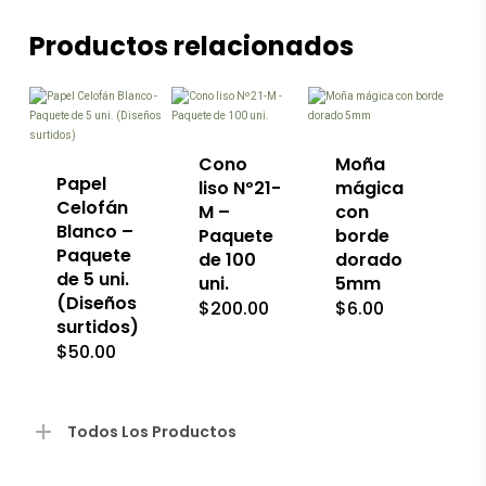
Productos relacionados
Este
producto
tiene
múltiples
variantes.
Las
Cono
Moña
opciones
Papel
liso Nº21-
mágica
se
Celofán
M –
con
pueden
Blanco –
Paquete
borde
elegir
Paquete
de 100
en
dorado
de 5 uni.
la
uni.
5mm
página
(Diseños
$
200.00
$
6.00
de
surtidos)
producto
$
50.00
Todos Los Productos