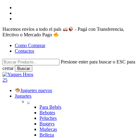
Skip
facebook
to
instagram
main
whatsapp
content
Hacemos envíos a todo el país
- Pagá con Transferencia,
Efectivo o Mercado Pago
Como Comprar
Contactos
Presione enter para buscar o ESC para
cerrar
Buscar
Close
Search
search
account
25
Menu
Juguetes nuevos
Juguetes
–
Para Bebés
Bebotes
Peluches
Buggys
Muñecas
Belleza