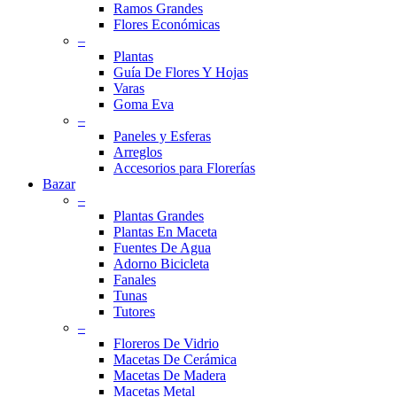
Ramos Grandes
Flores Económicas
–
Plantas
Guía De Flores Y Hojas
Varas
Goma Eva
–
Paneles y Esferas
Arreglos
Accesorios para Florerías
Bazar
–
Plantas Grandes
Plantas En Maceta
Fuentes De Agua
Adorno Bicicleta
Fanales
Tunas
Tutores
–
Floreros De Vidrio
Macetas De Cerámica
Macetas De Madera
Macetas Metal