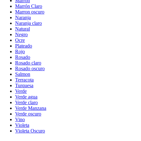
Marron
Marrón Claro
Marron oscuro
Naranja
Naranja claro
Natural
Negro
Ocre
Plateado
Rojo
Rosado
Rosado claro
Rosado oscuro
Salmon
Terracota
Turquesa
Verde
Verde agua
Verde claro
Verde Manzana
Verde oscuro
Vino
Violeta
Violeta Oscuro