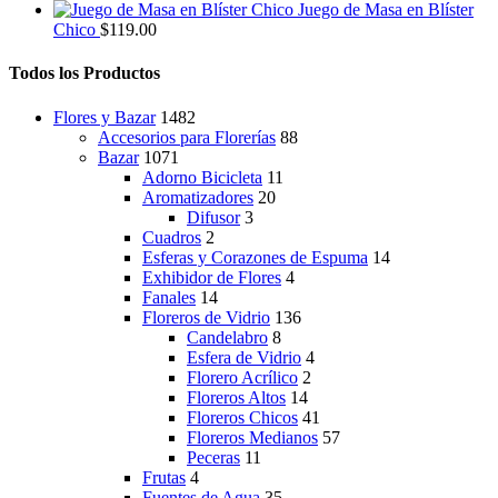
producto
$399.00.
$299.00.
Juego de Masa en Blíster
Chico
$
119.00
Todos los Productos
Flores y Bazar
1482
Accesorios para Florerías
88
Bazar
1071
Adorno Bicicleta
11
Aromatizadores
20
Difusor
3
Cuadros
2
Esferas y Corazones de Espuma
14
Exhibidor de Flores
4
Fanales
14
Floreros de Vidrio
136
Candelabro
8
Esfera de Vidrio
4
Florero Acrílico
2
Floreros Altos
14
Floreros Chicos
41
Floreros Medianos
57
Peceras
11
Frutas
4
Fuentes de Agua
35