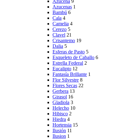
Azucena
9
Azucenas
1
Bambú
6
Cala
4
Camelia
4
Cerezo
5
Clavel
21
Crisantemo
19
Dalia
5
Esferas de Pasto
5
Esqueleto de Caballo
6
Estrella Federal
2
Eucalipto
12
Fantasía Brillante
1
Flor Silvestre
8
Flores Secas
22
Gerbera
13
Girasol
16
Gladiola
3
Helecho
10
Hibisco
2
Hiedra
4
Hortensia
15
Ilusión
11
Ilusion
1