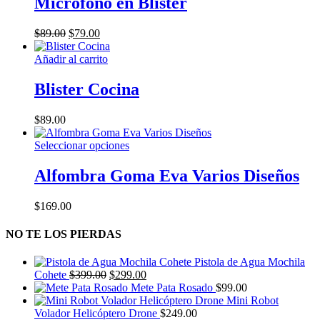
Micrófono en Blíster
El
El
$
89.00
$
79.00
precio
precio
original
actual
Añadir al carrito
era:
es:
$89.00.
$79.00.
Blister Cocina
$
89.00
Este
Seleccionar opciones
producto
tiene
Alfombra Goma Eva Varios Diseños
múltiples
variantes.
$
169.00
Las
opciones
NO TE LOS PIERDAS
se
pueden
elegir
Pistola de Agua Mochila
en
El
El
Cohete
$
399.00
$
299.00
la
precio
precio
Mete Pata Rosado
$
99.00
página
original
actual
Mini Robot
de
era:
es:
Volador Helicóptero Drone
$
249.00