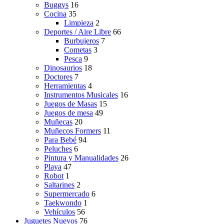
Buggys
16
Cocina
35
Limpieza
2
Deportes / Aire Libre
66
Burbujeros
7
Cometas
3
Pesca
9
Dinosaurios
18
Doctores
7
Herramientas
4
Instrumentos Musicales
16
Juegos de Masas
15
Juegos de mesa
49
Muñecas
20
Muñecos Formers
11
Para Bebé
94
Peluches
6
Pintura y Manualidades
26
Playa
47
Robot
1
Saltarines
2
Supermercado
6
Taekwondo
1
Vehículos
56
Juguetes Nuevos
76