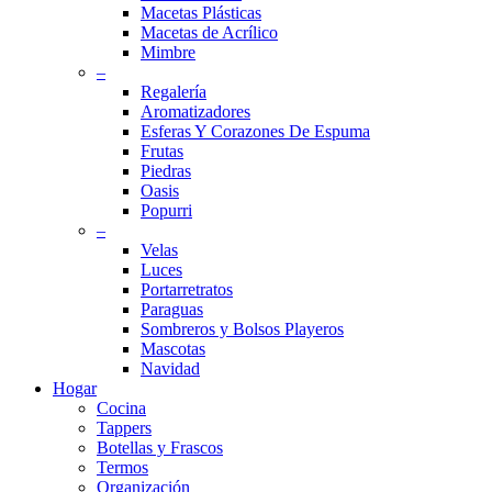
Macetas Plásticas
Macetas de Acrílico
Mimbre
–
Regalería
Aromatizadores
Esferas Y Corazones De Espuma
Frutas
Piedras
Oasis
Popurri
–
Velas
Luces
Portarretratos
Paraguas
Sombreros y Bolsos Playeros
Mascotas
Navidad
Hogar
Cocina
Tappers
Botellas y Frascos
Termos
Organización