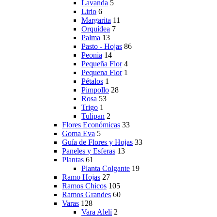
Lavanda
5
Lirio
6
Margarita
11
Orquídea
7
Palma
13
Pasto - Hojas
86
Peonia
14
Pequeña Flor
4
Pequena Flor
1
Pétalos
1
Pimpollo
28
Rosa
53
Trigo
1
Tulipan
2
Flores Económicas
33
Goma Eva
5
Guía de Flores y Hojas
33
Paneles y Esferas
13
Plantas
61
Planta Colgante
19
Ramo Hojas
27
Ramos Chicos
105
Ramos Grandes
60
Varas
128
Vara Alelí
2