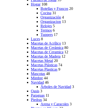
Hogar
108
Botellas y Frascos
20
Cocina
31
Organización
4
Organizacion
13
Relojes
5
Termos
6
Tuppers
17
Luces
8
Macetas de Acrílico
13
Macetas de Cerámica
80
Macetas de Ceramica
12
Macetas de Madera
12
Macetas Metal
20
Macetas Plásticas
74
Macetas Plasticas
9
Mascotas
48
Mimbre
44
Navidad
46
Árboles de Navidad
3
Oasis
3
Paraguas
11
Piedras
34
Arena y Caracoles
3