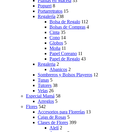
Plantas en Maceta
33
Popurri
8
Portarretratos
15
Regalería
238
Bolsa de Regalo
112
Bolsas de Compras
4
Cinta
35
Cono
14
Globos
5
Moña
11
Papel Coreano
11
Papel de Regalo
43
Regaleria
2
Abanicos
2
Sombreros y Bolsos Playeros
12
Tunas
5
Tutores
38
Velas
26
Especial Mamá
58
Arreglos
5
Flores
542
Accesorios para Florerías
13
Cajas de Rosas
5
Clases de Flores
399
Alelí
2