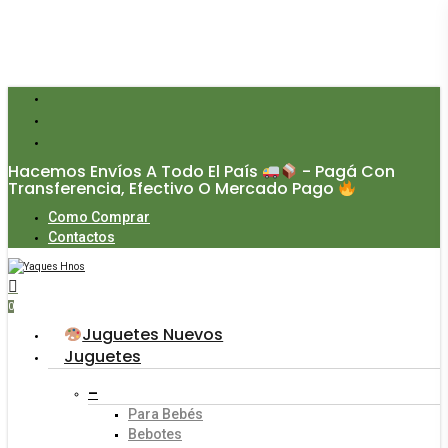
Skip
to
main
content
facebook
instagram
whatsapp
Hacemos Envíos A Todo El País
- Pagá Con
Transferencia, Efectivo O Mercado Pago
Como Comprar
Contactos
search
account
0
Menu
Juguetes Nuevos
Juguetes
–
Para Bebés
Bebotes