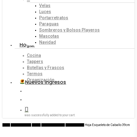
Velas
Luces
Portarretratos
Paraguas
Sombreros y Bolsos Playeros
Mascotas
Navidad
Hogar
Cocina
Tappers
Botellas y Frascos
Termos
Organización
Nuevos Ingresos
search
account
was successfully added to your cart.
Inicio
Flores y Bazar
Flores
Clases de Flores
Pasto - Hojas
Hoja Esqueleto de Caballo 39cm