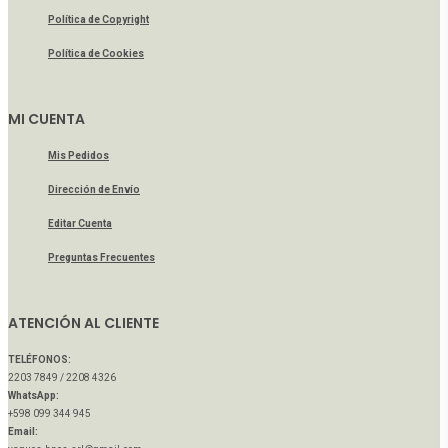
Política de Copyright
Política de Cookies
MI CUENTA
Mis Pedidos
Dirección de Envío
Editar Cuenta
Preguntas Frecuentes
ATENCIÓN AL CLIENTE
TELÉFONOS:
2203 7849 / 2208 4326
WhatsApp:
+598 099 344 945
Email: