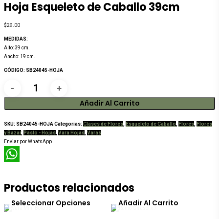
Hoja Esqueleto de Caballo 39cm
$
29.00
MEDIDAS:
Alto: 39 cm.
Ancho: 19 cm.
CÓDIGO: SB24045-HOJA
Hoja
Esqueleto
de
Añadir Al Carrito
Caballo
39cm
SKU:
SB24045-HOJA
Categorías:
Clases de Flores
,
Esqueleto de Caballo
,
Flores
,
Flores
cantidad
y Bazar
,
Pasto - Hojas
,
Vara Hojas
,
Varas
Enviar por WhatsApp
WhatsApp
Productos relacionados
Este
producto
Seleccionar Opciones
Añadir Al Carrito
tiene
múltiples