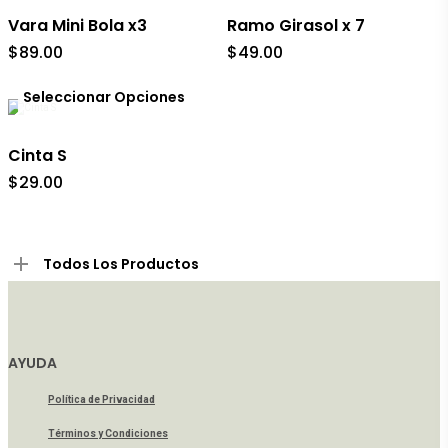
variantes.
Vara Mini Bola x3
Ramo Girasol x 7
Las
$
89.00
$
49.00
opciones
se
Este
pueden
producto
Seleccionar Opciones
elegir
tiene
en
múltiples
la
variantes.
Cinta S
página
Las
de
$
29.00
opciones
producto
se
pueden
elegir
en
Todos Los Productos
la
página
de
producto
AYUDA
Política de Privacidad
Términos y Condiciones