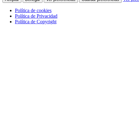
Política de cookies
Política de Privacidad
Política de Copyright
Skip
to
main
content