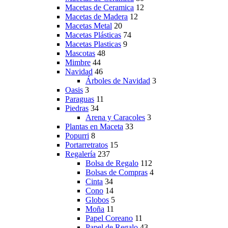
Macetas de Ceramica
12
Macetas de Madera
12
Macetas Metal
20
Macetas Plásticas
74
Macetas Plasticas
9
Mascotas
48
Mimbre
44
Navidad
46
Árboles de Navidad
3
Oasis
3
Paraguas
11
Piedras
34
Arena y Caracoles
3
Plantas en Maceta
33
Popurri
8
Portarretratos
15
Regalería
237
Bolsa de Regalo
112
Bolsas de Compras
4
Cinta
34
Cono
14
Globos
5
Moña
11
Papel Coreano
11
Papel de Regalo
43