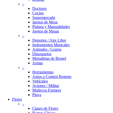
–
Doctores
Cocina
Supermercado
Juegos de Mesa
Pintura y Manualidades
Juegos de Masas
–
Deportes / Aire Libre
Instrumentos Musicales
Animales / Granja
Dinosaurios
Metralletas de Biogel
Armas
–
Herramientas
Autos a Control Remoto
Vehículos
Aviones / Militar
Muñecos Formers
Playa
Flores
–
Clases de Flores
Ramos Chicos