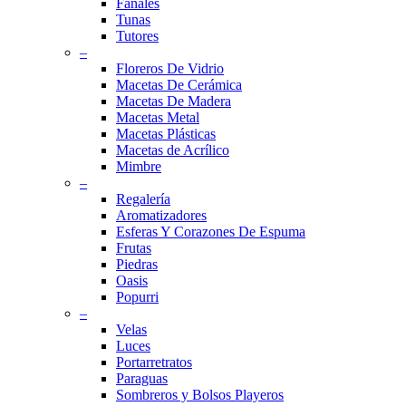
Fanales
Tunas
Tutores
–
Floreros De Vidrio
Macetas De Cerámica
Macetas De Madera
Macetas Metal
Macetas Plásticas
Macetas de Acrílico
Mimbre
–
Regalería
Aromatizadores
Esferas Y Corazones De Espuma
Frutas
Piedras
Oasis
Popurri
–
Velas
Luces
Portarretratos
Paraguas
Sombreros y Bolsos Playeros