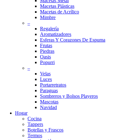
Macetas Metal
Macetas Plásticas
Macetas de Acrílico
Mimbre
–
Regalería
Aromatizadores
Esferas Y Corazones De Espuma
Frutas
Piedras
Oasis
Popurri
–
Velas
Luces
Portarretratos
Paraguas
Sombreros y Bolsos Playeros
Mascotas
Navidad
Hogar
Cocina
Tappers
Botellas y Frascos
Termos