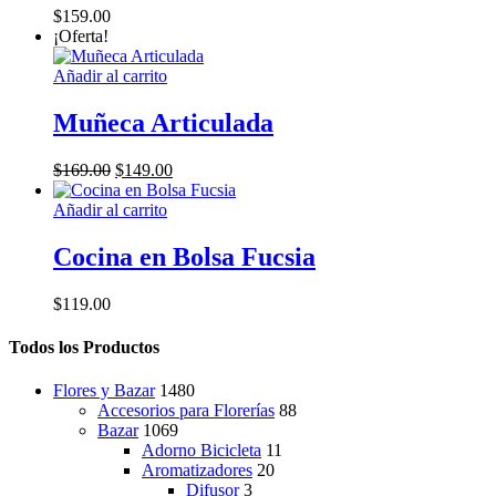
$
159.00
de
¡Oferta!
producto
Añadir al carrito
Muñeca Articulada
El
El
$
169.00
$
149.00
precio
precio
original
actual
Añadir al carrito
era:
es:
$169.00.
$149.00.
Cocina en Bolsa Fucsia
$
119.00
Todos los Productos
Flores y Bazar
1480
Accesorios para Florerías
88
Bazar
1069
Adorno Bicicleta
11
Aromatizadores
20
Difusor
3