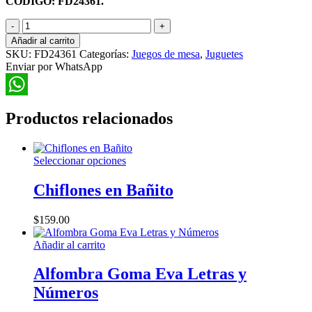
CÓDIGO: FD24361.
Jenga
de
Añadir al carrito
Colores
SKU:
FD24361
Categorías:
Juegos de mesa
,
Juguetes
con
Enviar por WhatsApp
Dado
cantidad
WhatsApp
Productos relacionados
Este
Seleccionar opciones
producto
tiene
Chiflones en Bañito
múltiples
variantes.
$
159.00
Las
opciones
Añadir al carrito
se
pueden
Alfombra Goma Eva Letras y
elegir
en
Números
la
página