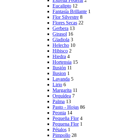
Estrella Federal
2
Eucalipto
12
Fantasía Brillante
1
Flor Silvestre
8
Flores Secas
22
Gerbera
13
Girasol
16
Gladiola
3
Helecho
10
Hibisco
2
Hiedra
4
Hortensia
15
Ilusión
11
Ilusion
1
Lavanda
5
Lirio
6
Margarita
11
Orquídea
7
Palma
13
Pasto - Hojas
86
Peonia
14
Pequeña Flor
4
Pequena Flor
1
Pétalos
1
Pimpollo
28