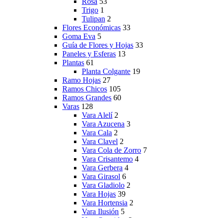
Rosa
53
Trigo
1
Tulipan
2
Flores Económicas
33
Goma Eva
5
Guía de Flores y Hojas
33
Paneles y Esferas
13
Plantas
61
Planta Colgante
19
Ramo Hojas
27
Ramos Chicos
105
Ramos Grandes
60
Varas
128
Vara Alelí
2
Vara Azucena
3
Vara Cala
2
Vara Clavel
2
Vara Cola de Zorro
7
Vara Crisantemo
4
Vara Gerbera
4
Vara Girasol
6
Vara Gladiolo
2
Vara Hojas
39
Vara Hortensia
2
Vara Ilusión
5