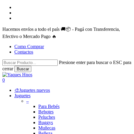
Skip
facebook
to
instagram
main
whatsapp
content
Hacemos envíos a todo el país 🚚📦 - Pagá con Transferencia,
Efectivo o Mercado Pago 🔥
Como Comprar
Contactos
Presione enter para buscar o ESC para
cerrar
Buscar
Close
Search
search
account
0
Menu
🎨Juguetes nuevos
Juguetes
–
Para Bebés
Bebotes
Peluches
Buggys
Muñecas
Belleza