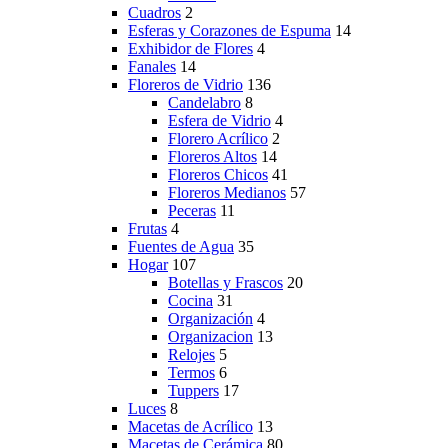
Cuadros
2
Esferas y Corazones de Espuma
14
Exhibidor de Flores
4
Fanales
14
Floreros de Vidrio
136
Candelabro
8
Esfera de Vidrio
4
Florero Acrílico
2
Floreros Altos
14
Floreros Chicos
41
Floreros Medianos
57
Peceras
11
Frutas
4
Fuentes de Agua
35
Hogar
107
Botellas y Frascos
20
Cocina
31
Organización
4
Organizacion
13
Relojes
5
Termos
6
Tuppers
17
Luces
8
Macetas de Acrílico
13
Macetas de Cerámica
80