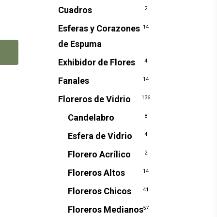
Cuadros
2
Esferas y Corazones
14
de Espuma
Exhibidor de Flores
4
Fanales
14
Floreros de Vidrio
136
Candelabro
8
Esfera de Vidrio
4
Florero Acrílico
2
Floreros Altos
14
Floreros Chicos
41
Floreros Medianos
57