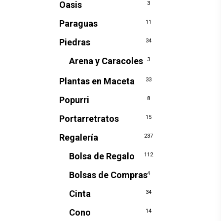
Oasis
3
Paraguas
11
Piedras
34
Arena y Caracoles
3
Plantas en Maceta
33
Popurri
8
Portarretratos
15
Regalería
237
Bolsa de Regalo
112
Bolsas de Compras
4
Cinta
34
Cono
14