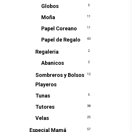
Globos
5
Moña
11
Papel Coreano
11
Papel de Regalo
43
Regaleria
2
Abanicos
2
Sombreros y Bolsos
12
Playeros
Tunas
5
Tutores
38
Velas
25
Especial Mamá
57