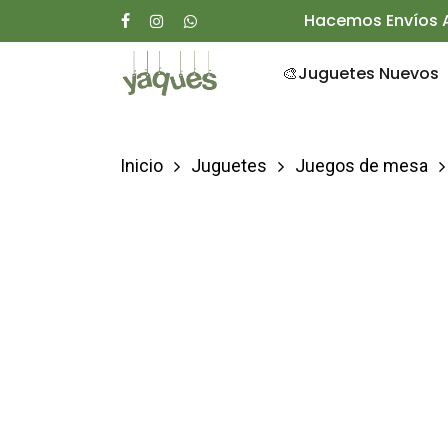
Skip
Hacemos Envíos A
facebook
instagram
whatsapp
to
🎨Juguetes Nuevos
main
content
Inicio
Juguetes
Juegos de mesa
Presione enter para buscar o ESC para ce