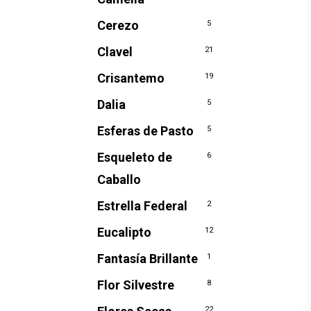
Cerezo
5
Clavel
21
Crisantemo
19
Dalia
5
Esferas de Pasto
5
Esqueleto de
6
Caballo
Estrella Federal
2
Eucalipto
12
Fantasía Brillante
1
Flor Silvestre
8
22