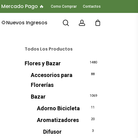
O Mercado Pago 🔥
Como Comprar
Contactos
search
account
🌻Nuevos Ingresos
Todos Los Productos
Flores y Bazar
1480
Accesorios para
88
Florerías
Bazar
1069
Adorno Bicicleta
11
Aromatizadores
20
Difusor
3