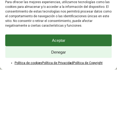
Para ofrecer las mejores experiencias, utilizamos tecnologías como las
Preguntas Frecuentes
cookies para almacenar y/o acceder a la información del dispositivo. El
consentimiento de estas tecnologías nos permitirá procesar datos como
el comportamiento de navegación o las identificaciones únicas en este
ATENCIÓN AL CLIENTE
sitio. No consentir o retirar el consentimiento, puede afectar
negativamente a ciertas características y funciones.
TELÉFONOS:
2203 7849 / 2208 4326
Aceptar
WhatsApp:
+598 099 344 945
Email:
Denegar
yaques.hnos.srl@gmail.com
Política de cookies
Política de Privacidad
Política de Copyright
HORARIOS DE ATENCIÓN
Lunes a viernes:
8:00 a 17:45
Sábados:
8:00 a 12:45