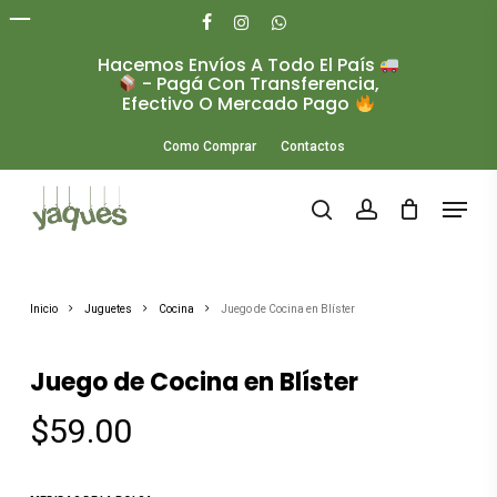
Skip
to
facebook
instagram
whatsapp
main
Hacemos Envíos A Todo El País
Close
content
- Pagá Con Transferencia,
Menu
Efectivo O Mercado Pago
Como Comprar
Contactos
Menu
search
account
Inicio
Juguetes
Cocina
Juego de Cocina en Blíster
Juego de Cocina en Blíster
$
59.00