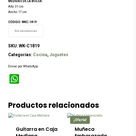
MEDIDAS DE LA BOLSA:
Alto: 31 cm.
Ancho: 17 cm.
CÓDIGO: WKC-1819
Sin existencias
SKU:
WK-C1819
Categorías:
Cocina
,
Juguetes
Enviar por WhatsApp
WhatsApp
Este
Productos relacionados
producto
tiene
múltiples
¡Oferta!
variantes.
Las
Guitarra en Caja
Muñeca
opciones
Mediana
Embarazada