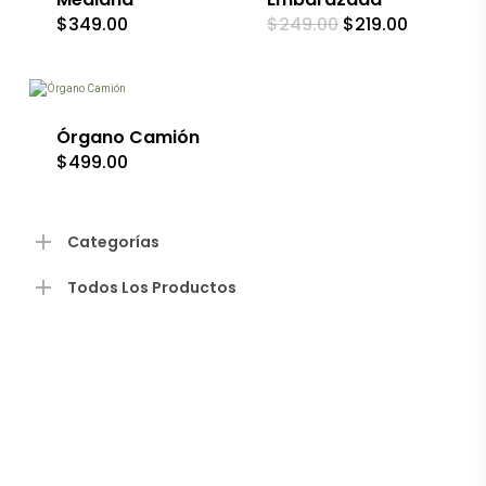
se
El
El
$
349.00
$
249.00
$
219.00
pueden
precio
precio
elegir
original
actual
en
era:
es:
la
$249.00.
$219.00.
página
de
Órgano Camión
producto
$
499.00
Categorías
Todos Los Productos