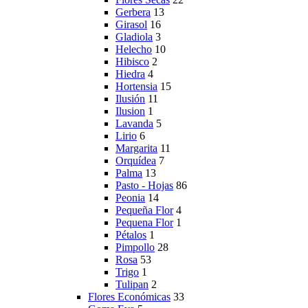
Gerbera
13
Girasol
16
Gladiola
3
Helecho
10
Hibisco
2
Hiedra
4
Hortensia
15
Ilusión
11
Ilusion
1
Lavanda
5
Lirio
6
Margarita
11
Orquídea
7
Palma
13
Pasto - Hojas
86
Peonia
14
Pequeña Flor
4
Pequena Flor
1
Pétalos
1
Pimpollo
28
Rosa
53
Trigo
1
Tulipan
2
Flores Económicas
33