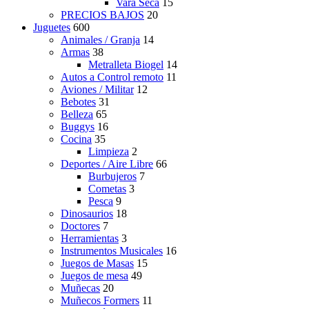
Vara Seca
15
PRECIOS BAJOS
20
Juguetes
600
Animales / Granja
14
Armas
38
Metralleta Biogel
14
Autos a Control remoto
11
Aviones / Militar
12
Bebotes
31
Belleza
65
Buggys
16
Cocina
35
Limpieza
2
Deportes / Aire Libre
66
Burbujeros
7
Cometas
3
Pesca
9
Dinosaurios
18
Doctores
7
Herramientas
3
Instrumentos Musicales
16
Juegos de Masas
15
Juegos de mesa
49
Muñecas
20
Muñecos Formers
11