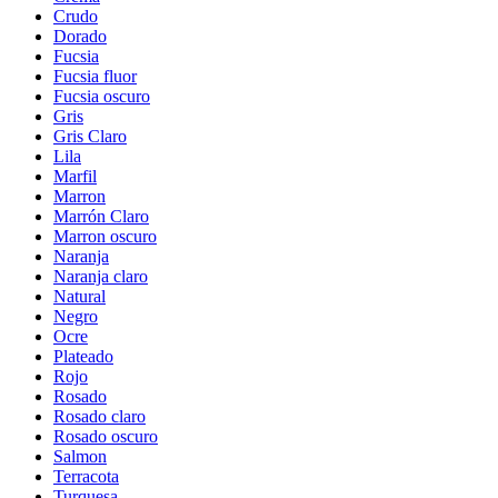
Crudo
Dorado
Fucsia
Fucsia fluor
Fucsia oscuro
Gris
Gris Claro
Lila
Marfil
Marron
Marrón Claro
Marron oscuro
Naranja
Naranja claro
Natural
Negro
Ocre
Plateado
Rojo
Rosado
Rosado claro
Rosado oscuro
Salmon
Terracota
Turquesa