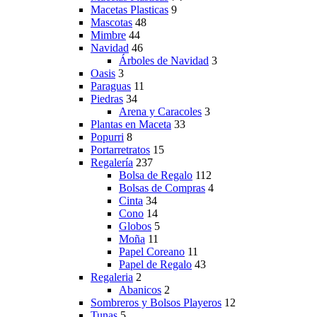
Macetas Plasticas
9
Mascotas
48
Mimbre
44
Navidad
46
Árboles de Navidad
3
Oasis
3
Paraguas
11
Piedras
34
Arena y Caracoles
3
Plantas en Maceta
33
Popurri
8
Portarretratos
15
Regalería
237
Bolsa de Regalo
112
Bolsas de Compras
4
Cinta
34
Cono
14
Globos
5
Moña
11
Papel Coreano
11
Papel de Regalo
43
Regaleria
2
Abanicos
2
Sombreros y Bolsos Playeros
12
Tunas
5