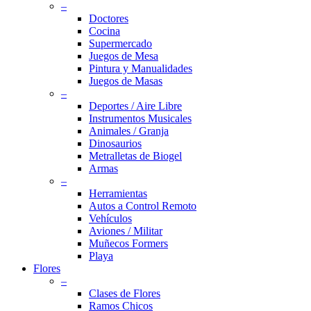
–
Doctores
Cocina
Supermercado
Juegos de Mesa
Pintura y Manualidades
Juegos de Masas
–
Deportes / Aire Libre
Instrumentos Musicales
Animales / Granja
Dinosaurios
Metralletas de Biogel
Armas
–
Herramientas
Autos a Control Remoto
Vehículos
Aviones / Militar
Muñecos Formers
Playa
Flores
–
Clases de Flores
Ramos Chicos