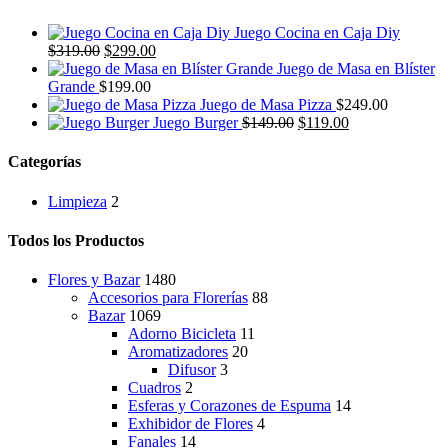
era:
es:
$169.00.
$149.00.
Juego Cocina en Caja Diy
El
El
$
319.00
$
299.00
precio
precio
Juego de Masa en Blíster
original
actual
Grande
$
199.00
era:
es:
Juego de Masa Pizza
$
249.00
$319.00.
$299.00.
El
El
Juego Burger
$
149.00
$
119.00
precio
precio
original
actual
Categorías
era:
es:
$149.00.
$119.00.
Limpieza
2
Todos los Productos
Flores y Bazar
1480
Accesorios para Florerías
88
Bazar
1069
Adorno Bicicleta
11
Aromatizadores
20
Difusor
3
Cuadros
2
Esferas y Corazones de Espuma
14
Exhibidor de Flores
4
Fanales
14