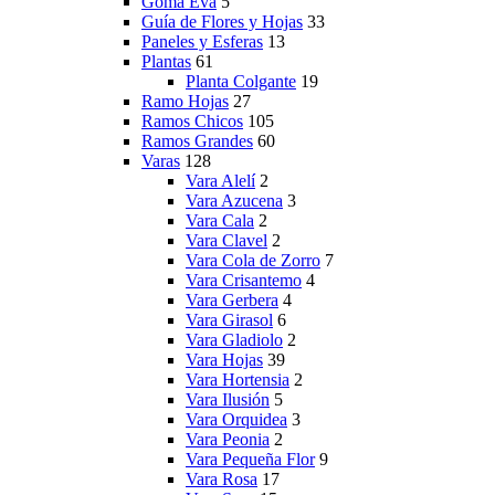
Goma Eva
5
Guía de Flores y Hojas
33
Paneles y Esferas
13
Plantas
61
Planta Colgante
19
Ramo Hojas
27
Ramos Chicos
105
Ramos Grandes
60
Varas
128
Vara Alelí
2
Vara Azucena
3
Vara Cala
2
Vara Clavel
2
Vara Cola de Zorro
7
Vara Crisantemo
4
Vara Gerbera
4
Vara Girasol
6
Vara Gladiolo
2
Vara Hojas
39
Vara Hortensia
2
Vara Ilusión
5
Vara Orquidea
3
Vara Peonia
2
Vara Pequeña Flor
9
Vara Rosa
17