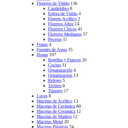
Floreros de Vidrio
136
Candelabro
8
Esfera de Vidrio
4
Florero Acrílico
2
Floreros Altos
14
Floreros Chicos
41
Floreros Medianos
57
Peceras
11
Frutas
4
Fuentes de Agua
35
Hogar
107
Botellas y Frascos
20
Cocina
31
Organización
4
Organizacion
13
Relojes
5
Termos
6
Tuppers
17
Luces
8
Macetas de Acrílico
13
Macetas de Cerámica
80
Macetas de Ceramica
12
Macetas de Madera
12
Macetas Metal
20
Macetas Plásticas
74