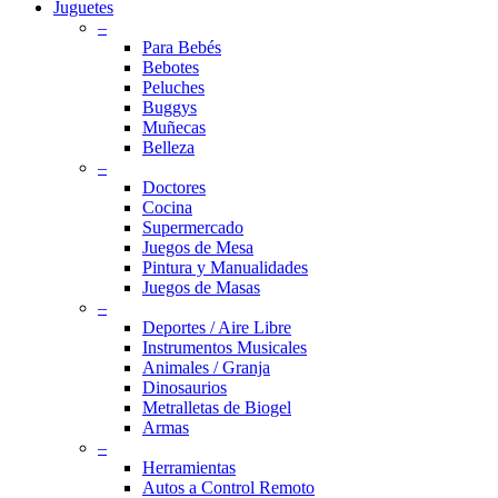
Juguetes
–
Para Bebés
Bebotes
Peluches
Buggys
Muñecas
Belleza
–
Doctores
Cocina
Supermercado
Juegos de Mesa
Pintura y Manualidades
Juegos de Masas
–
Deportes / Aire Libre
Instrumentos Musicales
Animales / Granja
Dinosaurios
Metralletas de Biogel
Armas
–
Herramientas
Autos a Control Remoto