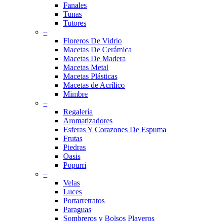
Fanales
Tunas
Tutores
–
Floreros De Vidrio
Macetas De Cerámica
Macetas De Madera
Macetas Metal
Macetas Plásticas
Macetas de Acrílico
Mimbre
–
Regalería
Aromatizadores
Esferas Y Corazones De Espuma
Frutas
Piedras
Oasis
Popurri
–
Velas
Luces
Portarretratos
Paraguas
Sombreros y Bolsos Playeros