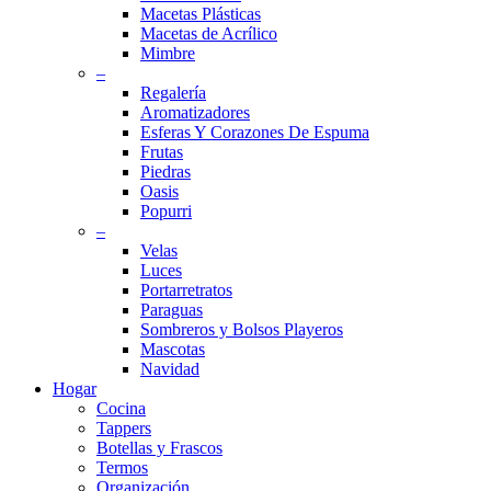
Macetas Plásticas
Macetas de Acrílico
Mimbre
–
Regalería
Aromatizadores
Esferas Y Corazones De Espuma
Frutas
Piedras
Oasis
Popurri
–
Velas
Luces
Portarretratos
Paraguas
Sombreros y Bolsos Playeros
Mascotas
Navidad
Hogar
Cocina
Tappers
Botellas y Frascos
Termos
Organización