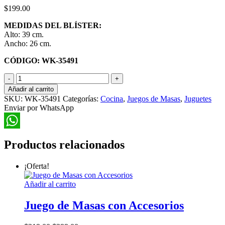
$
199.00
MEDIDAS DEL BLÍSTER:
Alto: 39 cm.
Ancho: 26 cm.
CÓDIGO: WK-35491
Juego
de
Añadir al carrito
Masa
SKU:
WK-35491
Categorías:
Cocina
,
Juegos de Masas
,
Juguetes
en
Enviar por WhatsApp
Blíster
Grande
cantidad
WhatsApp
Productos relacionados
¡Oferta!
Añadir al carrito
Juego de Masas con Accesorios