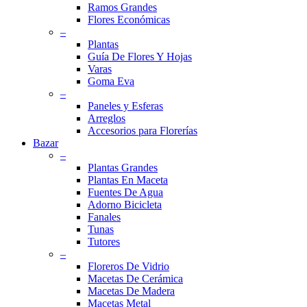
Ramos Grandes
Flores Económicas
–
Plantas
Guía De Flores Y Hojas
Varas
Goma Eva
–
Paneles y Esferas
Arreglos
Accesorios para Florerías
Bazar
–
Plantas Grandes
Plantas En Maceta
Fuentes De Agua
Adorno Bicicleta
Fanales
Tunas
Tutores
–
Floreros De Vidrio
Macetas De Cerámica
Macetas De Madera
Macetas Metal