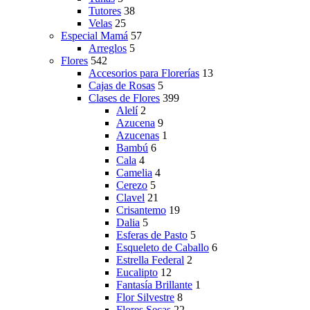
Tutores
38
Velas
25
Especial Mamá
57
Arreglos
5
Flores
542
Accesorios para Florerías
13
Cajas de Rosas
5
Clases de Flores
399
Alelí
2
Azucena
9
Azucenas
1
Bambú
6
Cala
4
Camelia
4
Cerezo
5
Clavel
21
Crisantemo
19
Dalia
5
Esferas de Pasto
5
Esqueleto de Caballo
6
Estrella Federal
2
Eucalipto
12
Fantasía Brillante
1
Flor Silvestre
8
Flores Secas
22