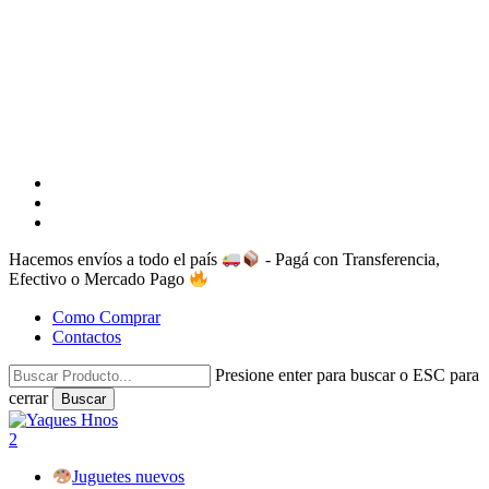
facebook
instagram
whatsapp
Hacemos envíos a todo el país
- Pagá con Transferencia,
Efectivo o Mercado Pago
Como Comprar
Contactos
Presione enter para buscar o ESC para
cerrar
Buscar
Close
Search
search
account
2
Menu
Juguetes nuevos