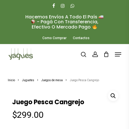
Skip
to
facebook
instagram
whatsapp
main
Hacemos Envíos A Todo El País
Close
content
- Pagá Con Transferencia,
Menu
Efectivo O Mercado Pago
Como Comprar
Contactos
Menu
search
account
Inicio
Juguetes
Juegos de mesa
Juego Pesca Cangrejo
Juego Pesca Cangrejo
$
299.00