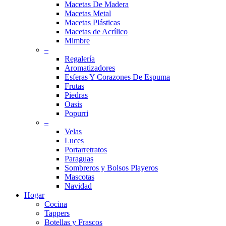
Macetas De Madera
Macetas Metal
Macetas Plásticas
Macetas de Acrílico
Mimbre
–
Regalería
Aromatizadores
Esferas Y Corazones De Espuma
Frutas
Piedras
Oasis
Popurri
–
Velas
Luces
Portarretratos
Paraguas
Sombreros y Bolsos Playeros
Mascotas
Navidad
Hogar
Cocina
Tappers
Botellas y Frascos