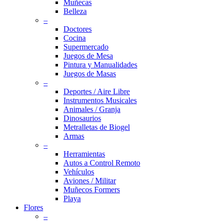
Muñecas
Belleza
–
Doctores
Cocina
Supermercado
Juegos de Mesa
Pintura y Manualidades
Juegos de Masas
–
Deportes / Aire Libre
Instrumentos Musicales
Animales / Granja
Dinosaurios
Metralletas de Biogel
Armas
–
Herramientas
Autos a Control Remoto
Vehículos
Aviones / Militar
Muñecos Formers
Playa
Flores
–