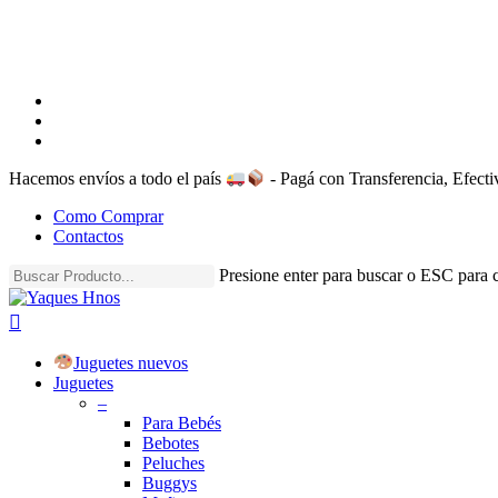
facebook
instagram
whatsapp
Hacemos envíos a todo el país
- Pagá con Transferencia, Efec
Como Comprar
Contactos
Presione enter para buscar o ESC para c
Close
Search
search
account
Menu
Juguetes nuevos
Juguetes
–
Para Bebés
Bebotes
Peluches
Buggys