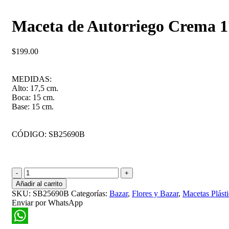
Maceta de Autorriego Crema 1
$
199.00
MEDIDAS:
Alto: 17,5 cm.
Boca: 15 cm.
Base: 15 cm.
CÓDIGO: SB25690B
Maceta
de
Añadir al carrito
Autorriego
SKU:
SB25690B
Categorías:
Bazar
,
Flores y Bazar
,
Macetas Plásti
Crema
Enviar por WhatsApp
17,5cm
Alto
cantidad