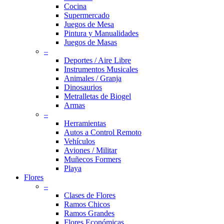
Cocina
Supermercado
Juegos de Mesa
Pintura y Manualidades
Juegos de Masas
–
Deportes / Aire Libre
Instrumentos Musicales
Animales / Granja
Dinosaurios
Metralletas de Biogel
Armas
–
Herramientas
Autos a Control Remoto
Vehículos
Aviones / Militar
Muñecos Formers
Playa
Flores
–
Clases de Flores
Ramos Chicos
Ramos Grandes
Flores Económicas