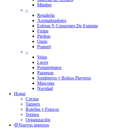
Mimbre
–
Regalería
Aromatizadores
Esferas Y Corazones De Espuma
Frutas
Piedras
Oasis
Popurri
–
Velas
Luces
Portarretratos
Paraguas
Sombreros y Bolsos Playeros
Mascotas
Navidad
Hogar
Cocina
Tappers
Botellas y Frascos
Termos
Organización
🌻Nuevos ingresos