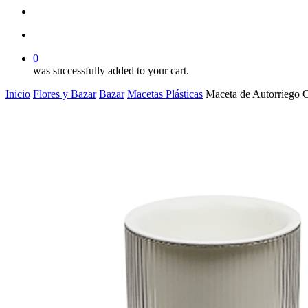
search
account
0
was successfully added to your cart.
Inicio
Flores y Bazar
Bazar
Macetas Plásticas
Maceta de Autorriego 