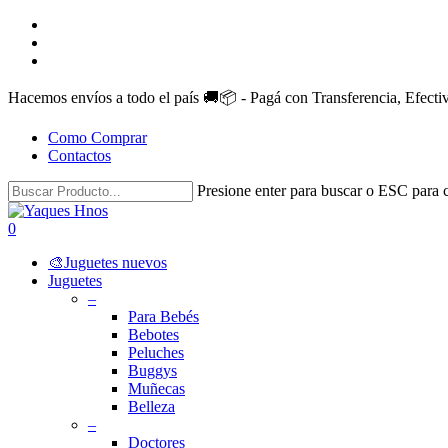
Skip
facebook
to
instagram
main
whatsapp
content
Hacemos envíos a todo el país 🚚📦 - Pagá con Transferencia, Efect
Como Comprar
Contactos
Presione enter para buscar o ESC para c
Close
Search
search
account
0
Menu
🎨Juguetes nuevos
Juguetes
–
Para Bebés
Bebotes
Peluches
Buggys
Muñecas
Belleza
–
Doctores