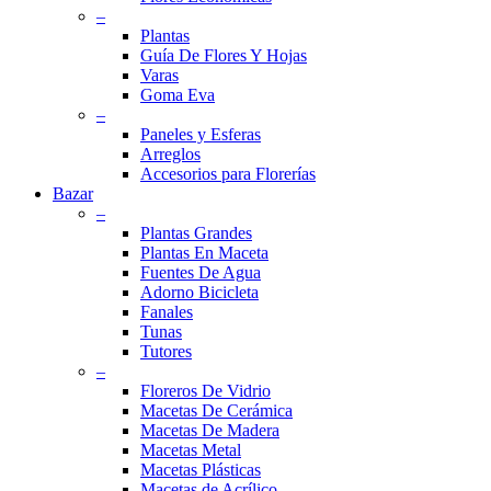
–
Plantas
Guía De Flores Y Hojas
Varas
Goma Eva
–
Paneles y Esferas
Arreglos
Accesorios para Florerías
Bazar
–
Plantas Grandes
Plantas En Maceta
Fuentes De Agua
Adorno Bicicleta
Fanales
Tunas
Tutores
–
Floreros De Vidrio
Macetas De Cerámica
Macetas De Madera
Macetas Metal
Macetas Plásticas
Macetas de Acrílico