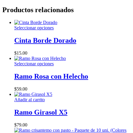
WhatsApp
Productos relacionados
Este
Seleccionar opciones
producto
tiene
Cinta Borde Dorado
múltiples
variantes.
$
15.00
Las
opciones
Este
Seleccionar opciones
se
producto
pueden
tiene
Ramo Rosa con Helecho
elegir
múltiples
en
variantes.
la
$
59.00
Las
página
opciones
de
Añadir al carrito
se
producto
pueden
Ramo Girasol X5
elegir
en
la
$
79.00
página
de