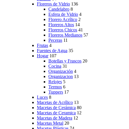
Floreros de Vidrio
136
Candelabro
8
Esfera de Vidrio
4
Florero Acrílico
2
Floreros Altos
14
Floreros Chicos
41
Floreros Medianos
57
Peceras
11
Frutas
4
Fuentes de Agua
35
Hogar
107
Botellas y Frascos
20
Cocina
31
Organización
4
Organizacion
13
Relojes
5
Termos
6
Tuppers
17
Luces
8
Macetas de Acrílico
13
Macetas de Cerámica
80
Macetas de Ceramica
12
Macetas de Madera
12
Macetas Metal
20
Macetas Plásticas
74