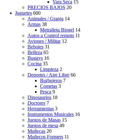
Vara Seca
15
PRECIOS BAJOS
20
Juguetes
600
Animales / Granja
14
Armas
38
Metralleta Biogel
14
Autos a Control remoto
11
Aviones / Militar
12
Bebotes
31
Belleza
65
Buggys
16
Cocina
35
Limpieza
2
Deportes / Aire Libre
66
Burbujeros
7
Cometas
3
Pesca
9
Dinosaurios
18
Doctores
7
Herramientas
3
Instrumentos Musicales
16
Juegos de Masas
15
Juegos de mesa
49
Muñecas
20
Muñecos Formers
11