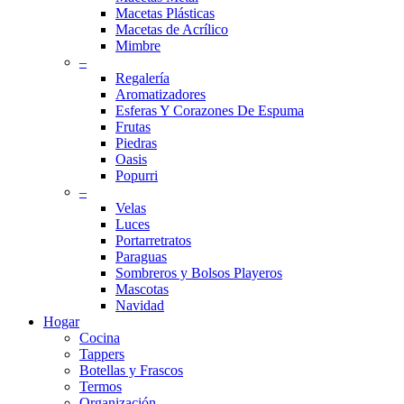
Macetas Plásticas
Macetas de Acrílico
Mimbre
–
Regalería
Aromatizadores
Esferas Y Corazones De Espuma
Frutas
Piedras
Oasis
Popurri
–
Velas
Luces
Portarretratos
Paraguas
Sombreros y Bolsos Playeros
Mascotas
Navidad
Hogar
Cocina
Tappers
Botellas y Frascos
Termos
Organización