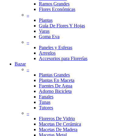
Ramos Grandes
Flores Económicas
–
Plantas
Guía De Flores Y Hojas
Varas
Goma Eva
–
Paneles y Esferas
Arreglos
Accesorios para Florerías
Bazar
–
Plantas Grandes
Plantas En Maceta
Fuentes De Agua
Adorno Bicicleta
Fanales
Tunas
Tutores
–
Floreros De Vidrio
Macetas De Cerámica
Macetas De Madera
Macetas Metal