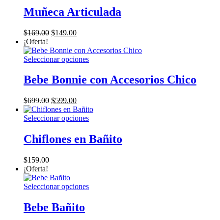
Muñeca Articulada
El
El
$
169.00
$
149.00
precio
precio
¡Oferta!
original
actual
era:
es:
Este
Seleccionar opciones
$169.00.
$149.00.
producto
tiene
Bebe Bonnie con Accesorios Chico
múltiples
variantes.
El
El
$
699.00
$
599.00
Las
precio
precio
opciones
original
actual
Este
Seleccionar opciones
se
era:
es:
producto
pueden
$699.00.
$599.00.
tiene
Chiflones en Bañito
elegir
múltiples
en
variantes.
la
$
159.00
Las
página
¡Oferta!
opciones
de
se
producto
Este
Seleccionar opciones
pueden
producto
elegir
tiene
Bebe Bañito
en
múltiples
la