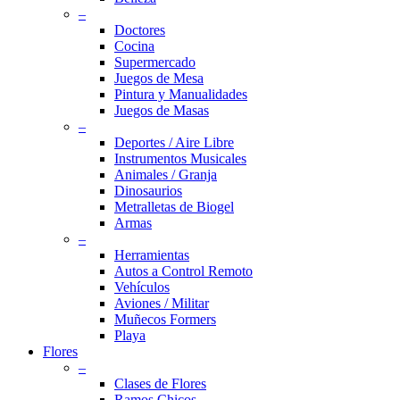
–
Doctores
Cocina
Supermercado
Juegos de Mesa
Pintura y Manualidades
Juegos de Masas
–
Deportes / Aire Libre
Instrumentos Musicales
Animales / Granja
Dinosaurios
Metralletas de Biogel
Armas
–
Herramientas
Autos a Control Remoto
Vehículos
Aviones / Militar
Muñecos Formers
Playa
Flores
–
Clases de Flores
Ramos Chicos