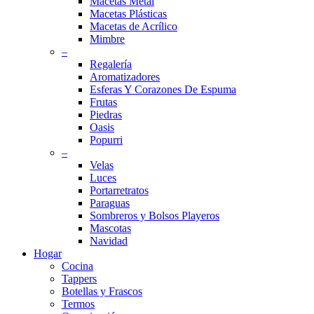
Macetas Metal
Macetas Plásticas
Macetas de Acrílico
Mimbre
–
Regalería
Aromatizadores
Esferas Y Corazones De Espuma
Frutas
Piedras
Oasis
Popurri
–
Velas
Luces
Portarretratos
Paraguas
Sombreros y Bolsos Playeros
Mascotas
Navidad
Hogar
Cocina
Tappers
Botellas y Frascos
Termos