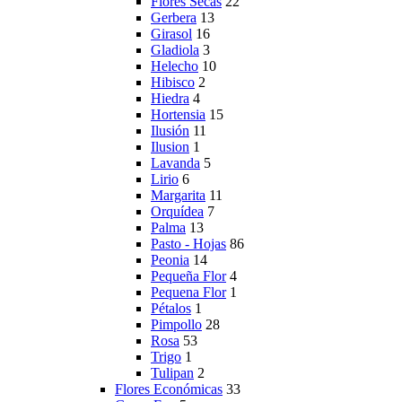
Flores Secas
22
Gerbera
13
Girasol
16
Gladiola
3
Helecho
10
Hibisco
2
Hiedra
4
Hortensia
15
Ilusión
11
Ilusion
1
Lavanda
5
Lirio
6
Margarita
11
Orquídea
7
Palma
13
Pasto - Hojas
86
Peonia
14
Pequeña Flor
4
Pequena Flor
1
Pétalos
1
Pimpollo
28
Rosa
53
Trigo
1
Tulipan
2
Flores Económicas
33