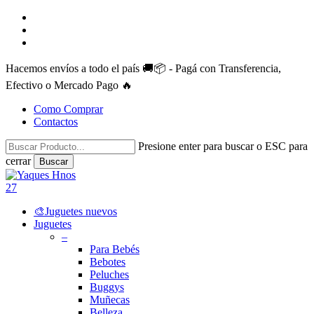
Skip
facebook
to
instagram
main
whatsapp
content
Hacemos envíos a todo el país 🚚📦 - Pagá con Transferencia,
Efectivo o Mercado Pago 🔥
Como Comprar
Contactos
Presione enter para buscar o ESC para
cerrar
Buscar
Close
Search
search
account
27
Menu
🎨Juguetes nuevos
Juguetes
–
Para Bebés
Bebotes
Peluches
Buggys
Muñecas
Belleza