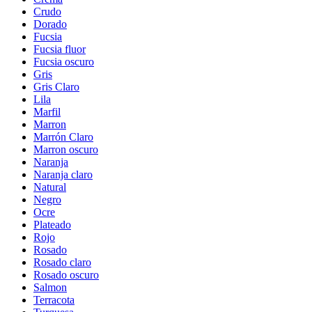
Crudo
Dorado
Fucsia
Fucsia fluor
Fucsia oscuro
Gris
Gris Claro
Lila
Marfil
Marron
Marrón Claro
Marron oscuro
Naranja
Naranja claro
Natural
Negro
Ocre
Plateado
Rojo
Rosado
Rosado claro
Rosado oscuro
Salmon
Terracota