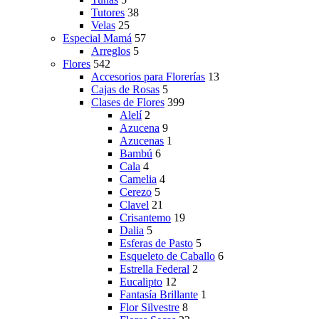
Tutores
38
Velas
25
Especial Mamá
57
Arreglos
5
Flores
542
Accesorios para Florerías
13
Cajas de Rosas
5
Clases de Flores
399
Alelí
2
Azucena
9
Azucenas
1
Bambú
6
Cala
4
Camelia
4
Cerezo
5
Clavel
21
Crisantemo
19
Dalia
5
Esferas de Pasto
5
Esqueleto de Caballo
6
Estrella Federal
2
Eucalipto
12
Fantasía Brillante
1
Flor Silvestre
8