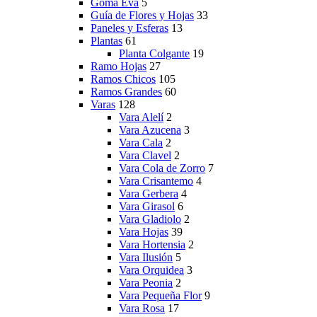
Goma Eva
5
Guía de Flores y Hojas
33
Paneles y Esferas
13
Plantas
61
Planta Colgante
19
Ramo Hojas
27
Ramos Chicos
105
Ramos Grandes
60
Varas
128
Vara Alelí
2
Vara Azucena
3
Vara Cala
2
Vara Clavel
2
Vara Cola de Zorro
7
Vara Crisantemo
4
Vara Gerbera
4
Vara Girasol
6
Vara Gladiolo
2
Vara Hojas
39
Vara Hortensia
2
Vara Ilusión
5
Vara Orquidea
3
Vara Peonia
2
Vara Pequeña Flor
9
Vara Rosa
17