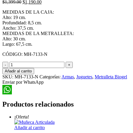
El
El
$
1,399.00
$
1,190.00
precio
precio
MEDIDAS DE LA CAJA:
original
actual
Alto: 19 cm.
era:
es:
Profundidad: 8,5 cm.
$1,399.00.
$1,190.00.
Ancho: 37,5 cm.
MEDIDAS DE LA METRALLETA:
Alto: 30 cm.
Largo: 67,5 cm.
CÓDIGO: MH-7133-N
Metralleta
Biogel
Añadir al carrito
636C
SKU:
MH-7133-N
Categorías:
Armas
,
Juguetes
,
Metralleta Biogel
Con
Enviar por WhatsApp
Luz
y
Mango
WhatsApp
Abatible
Productos relacionados
cantidad
¡Oferta!
Añadir al carrito