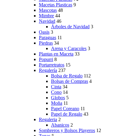
Macetas Plasticas
9
Mascotas
48
Mimbre
44
Navidad
46
Árboles de Navidad
3
Oasis
3
Paraguas
11
Piedras
34
Arena y Caracoles
3
Plantas en Maceta
33
Popurri
8
Portarretratos
15
Regalería
237
Bolsa de Regalo
112
Bolsas de Compras
4
Cinta
34
Cono
14
Globos
5
Moña
11
Papel Coreano
11
Papel de Regalo
43
Regaleria
2
Abanicos
2
Sombreros y Bolsos Playeros
12
Tunas
5