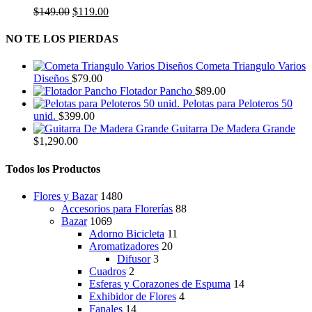
variantes.
página
El
El
$
149.00
$
119.00
Las
de
precio
precio
opciones
producto
original
actual
NO TE LOS PIERDAS
se
era:
es:
pueden
$149.00.
$119.00.
elegir
Cometa Triangulo Varios
en
Diseños
$
79.00
la
Flotador Pancho
$
89.00
página
Pelotas para Peloteros 50
de
unid.
$
399.00
producto
Guitarra De Madera Grande
$
1,290.00
Todos los Productos
Flores y Bazar
1480
Accesorios para Florerías
88
Bazar
1069
Adorno Bicicleta
11
Aromatizadores
20
Difusor
3
Cuadros
2
Esferas y Corazones de Espuma
14
Exhibidor de Flores
4
Fanales
14