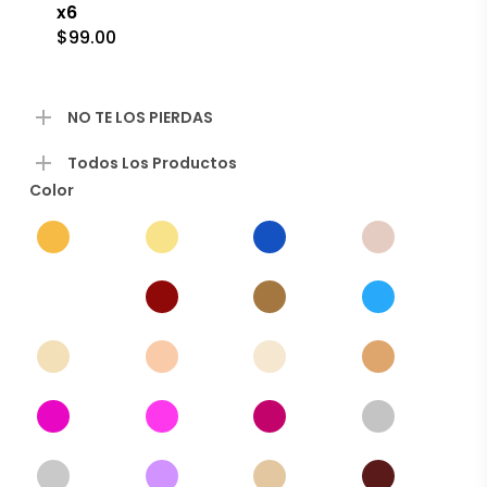
x6
se
$
99.00
pueden
elegir
en
la
NO TE LOS PIERDAS
página
de
producto
Todos Los Productos
Color