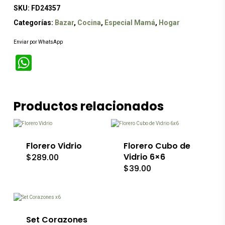
SKU:
FD24357
Categorías:
Bazar
,
Cocina
,
Especial Mamá
,
Hogar
Enviar por WhatsApp
WhatsApp
Productos relacionados
Florero Vidrio
Florero Cubo de
Vidrio 6×6
$
289.00
$
39.00
Este
producto
tiene
múltiples
variantes.
Las
Set Corazones
opciones