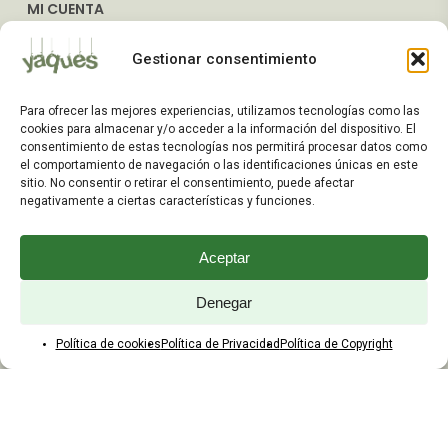
MI CUENTA
Mis Pedidos
Gestionar consentimiento
Dirección de Envío
Editar Cuenta
Para ofrecer las mejores experiencias, utilizamos tecnologías como las
Preguntas Frecuentes
cookies para almacenar y/o acceder a la información del dispositivo. El
consentimiento de estas tecnologías nos permitirá procesar datos como
el comportamiento de navegación o las identificaciones únicas en este
ATENCIÓN AL CLIENTE
sitio. No consentir o retirar el consentimiento, puede afectar
negativamente a ciertas características y funciones.
TELÉFONOS:
2203 7849 / 2208 4326
Aceptar
WhatsApp:
+598 099 344 945
Email:
Denegar
yaques.hnos.srl@gmail.com
Política de cookies
Política de Privacidad
Política de Copyright
HORARIOS DE ATENCIÓN
Lunes a viernes:
8:00 a 17:45
Sábados: