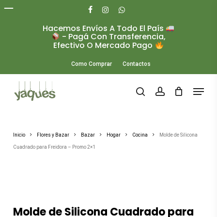
Skip
to
facebook
instagram
whatsapp
main
Hacemos Envíos A Todo El País
Close
content
- Pagá Con Transferencia,
Menu
Efectivo O Mercado Pago
Como Comprar
Contactos
Menu
search
account
Inicio
Flores y Bazar
Bazar
Hogar
Cocina
Molde de Silicona
Cuadrado para Freidora – Promo 2×1
Molde de Silicona Cuadrado para