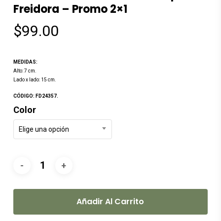
Freidora – Promo 2×1
$
99.00
MEDIDAS:
Alto: 7 cm.
Lado x lado: 15 cm.
CÓDIGO: FD24357.
Color
Elige una opción
Añadir Al Carrito