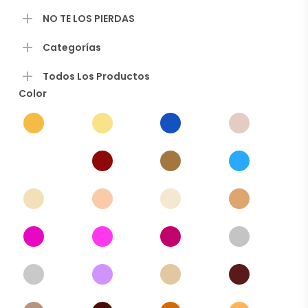
página
de
NO TE LOS PIERDAS
producto
Categorías
Todos Los Productos
Color