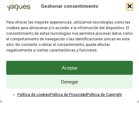
Mis Pedidos
Gestionar consentimiento
Dirección de Envío
Editar Cuenta
Para ofrecer las mejores experiencias, utilizamos tecnologías como las
Preguntas Frecuentes
cookies para almacenar y/o acceder a la información del dispositivo. El
consentimiento de estas tecnologías nos permitirá procesar datos como
el comportamiento de navegación o las identificaciones únicas en este
ATENCIÓN AL CLIENTE
sitio. No consentir o retirar el consentimiento, puede afectar
negativamente a ciertas características y funciones.
TELÉFONOS:
2203 7849 / 2208 4326
Aceptar
WhatsApp:
+598 099 344 945
Email:
Denegar
yaques.hnos.srl@gmail.com
Política de cookies
Política de Privacidad
Política de Copyright
HORARIOS DE ATENCIÓN
Lunes a viernes:
8:00 a 17:45
Sábados:
8:00 a 12:45