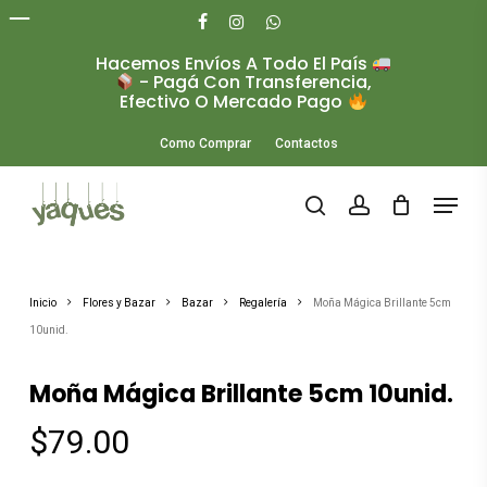
Skip
to
facebook
instagram
whatsapp
main
Hacemos Envíos A Todo El País
Close
content
- Pagá Con Transferencia,
Menu
Efectivo O Mercado Pago
Como Comprar
Contactos
Menu
search
account
Inicio
Flores y Bazar
Bazar
Regalería
Moña Mágica Brillante 5cm
10unid.
Moña Mágica Brillante 5cm 10unid.
$
79.00