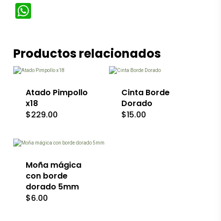
WhatsApp
Este
Este
Productos relacionados
producto
producto
tiene
tiene
múltiples
múltiples
variantes.
variantes.
Las
Las
Atado Pimpollo
Cinta Borde
opciones
opciones
x18
Dorado
se
se
$
229.00
$
15.00
pueden
pueden
Este
elegir
elegir
producto
en
en
tiene
la
la
múltiples
página
página
variantes.
de
de
Las
Moña mágica
producto
producto
opciones
con borde
se
dorado 5mm
pueden
$
6.00
elegir
en
la