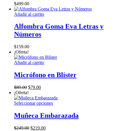
$
499.00
Añadir al carrito
Alfombra Goma Eva Letras y
Números
$
159.00
¡Oferta!
Añadir al carrito
Micrófono en Blíster
El
El
$
89.00
$
79.00
precio
precio
¡Oferta!
original
actual
era:
es:
Este
Seleccionar opciones
$89.00.
$79.00.
producto
tiene
Muñeca Embarazada
múltiples
variantes.
El
El
$
249.00
$
219.00
Las