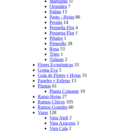
Margarita
11
Orquídea
7
Palma
13
Pasto - Hojas
86
Peonia
14
Pequeña Flor
4
Pequena Flor
1
Pétalos
1
Pimpollo
28
Rosa
53
Trigo
1
Tulipan
2
Flores Económicas
33
Goma Eva
5
Guía de Flores y Hojas
33
Paneles y Esferas
13
Plantas
61
Planta Colgante
19
Ramo Hojas
27
Ramos Chicos
105
Ramos Grandes
60
Varas
128
Vara Alelí
2
Vara Azucena
3
Vara Cala
2