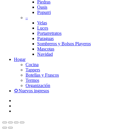
Piedras
Oasis
Popurri
–
Velas
Luces
Portarretratos
Paraguas
Sombreros y Bolsos Playeros
Mascotas
Navidad
Hogar
Cocina
Tappers
Botellas y Frascos
Termos
Organización
🌻Nuevos ingresos
facebook
instagram
whatsapp