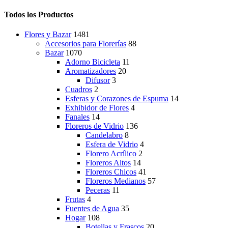
precio
precio
opciones
original
actual
Todos los Productos
se
era:
es:
pueden
$249.00.
$219.00.
elegir
Flores y Bazar
1481
en
Accesorios para Florerías
88
la
Bazar
1070
página
Adorno Bicicleta
11
de
Aromatizadores
20
producto
Difusor
3
Cuadros
2
Esferas y Corazones de Espuma
14
Exhibidor de Flores
4
Fanales
14
Floreros de Vidrio
136
Candelabro
8
Esfera de Vidrio
4
Florero Acrílico
2
Floreros Altos
14
Floreros Chicos
41
Floreros Medianos
57
Peceras
11
Frutas
4
Fuentes de Agua
35
Hogar
108
Botellas y Frascos
20