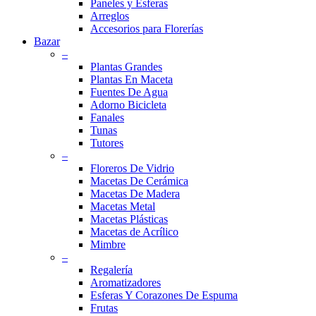
Paneles y Esferas
Arreglos
Accesorios para Florerías
Bazar
–
Plantas Grandes
Plantas En Maceta
Fuentes De Agua
Adorno Bicicleta
Fanales
Tunas
Tutores
–
Floreros De Vidrio
Macetas De Cerámica
Macetas De Madera
Macetas Metal
Macetas Plásticas
Macetas de Acrílico
Mimbre
–
Regalería
Aromatizadores
Esferas Y Corazones De Espuma
Frutas