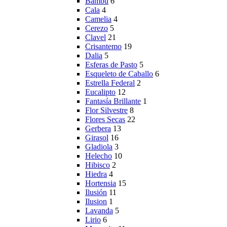
Bambú
6
Cala
4
Camelia
4
Cerezo
5
Clavel
21
Crisantemo
19
Dalia
5
Esferas de Pasto
5
Esqueleto de Caballo
6
Estrella Federal
2
Eucalipto
12
Fantasía Brillante
1
Flor Silvestre
8
Flores Secas
22
Gerbera
13
Girasol
16
Gladiola
3
Helecho
10
Hibisco
2
Hiedra
4
Hortensia
15
Ilusión
11
Ilusion
1
Lavanda
5
Lirio
6