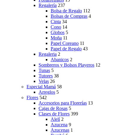
Regalería
237
Bolsa de Regalo
112
Bolsas de Compras
4
Cinta
34
Cono
14
Globos
5
Moña
11
Papel Coreano
11
Papel de Regalo
43
Regaleria
2
Abanicos
2
Sombreros y Bolsos Playeros
12
Tunas
5
Tutores
38
Velas
26
Especial Mamá
58
Arreglos
5
Flores
542
Accesorios para Florerías
13
Cajas de Rosas
5
Clases de Flores
399
Alelí
2
Azucena
9
Azucenas
1