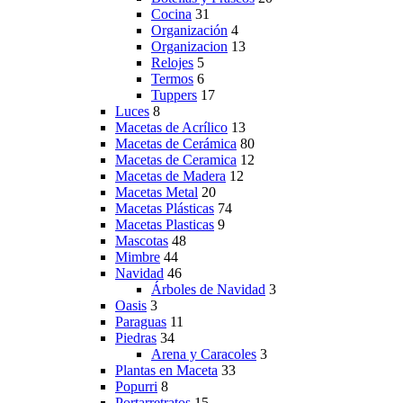
Cocina
31
Organización
4
Organizacion
13
Relojes
5
Termos
6
Tuppers
17
Luces
8
Macetas de Acrílico
13
Macetas de Cerámica
80
Macetas de Ceramica
12
Macetas de Madera
12
Macetas Metal
20
Macetas Plásticas
74
Macetas Plasticas
9
Mascotas
48
Mimbre
44
Navidad
46
Árboles de Navidad
3
Oasis
3
Paraguas
11
Piedras
34
Arena y Caracoles
3
Plantas en Maceta
33
Popurri
8
Portarretratos
15