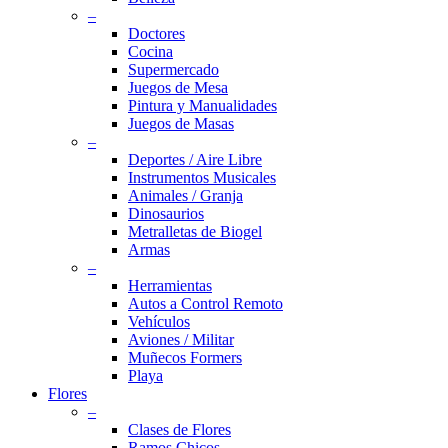
–
Doctores
Cocina
Supermercado
Juegos de Mesa
Pintura y Manualidades
Juegos de Masas
–
Deportes / Aire Libre
Instrumentos Musicales
Animales / Granja
Dinosaurios
Metralletas de Biogel
Armas
–
Herramientas
Autos a Control Remoto
Vehículos
Aviones / Militar
Muñecos Formers
Playa
Flores
–
Clases de Flores
Ramos Chicos