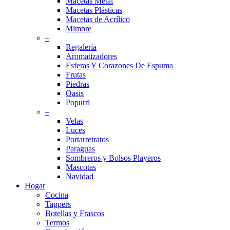
Macetas Metal
Macetas Plásticas
Macetas de Acrílico
Mimbre
–
Regalería
Aromatizadores
Esferas Y Corazones De Espuma
Frutas
Piedras
Oasis
Popurri
–
Velas
Luces
Portarretratos
Paraguas
Sombreros y Bolsos Playeros
Mascotas
Navidad
Hogar
Cocina
Tappers
Botellas y Frascos
Termos