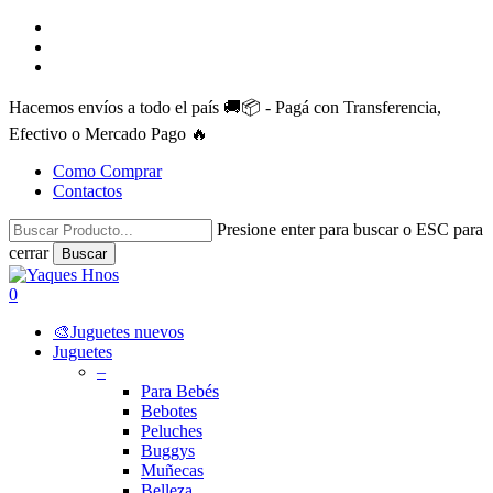
Skip
facebook
to
instagram
main
whatsapp
content
Hacemos envíos a todo el país 🚚📦 - Pagá con Transferencia,
Efectivo o Mercado Pago 🔥
Como Comprar
Contactos
Presione enter para buscar o ESC para
cerrar
Buscar
Close
Search
search
account
0
Menu
🎨Juguetes nuevos
Juguetes
–
Para Bebés
Bebotes
Peluches
Buggys
Muñecas
Belleza