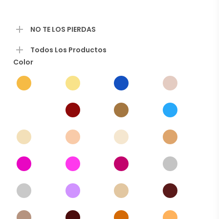
precio
era:
actual
$319.00.
es:
$299.00.
NO TE LOS PIERDAS
Todos Los Productos
Color