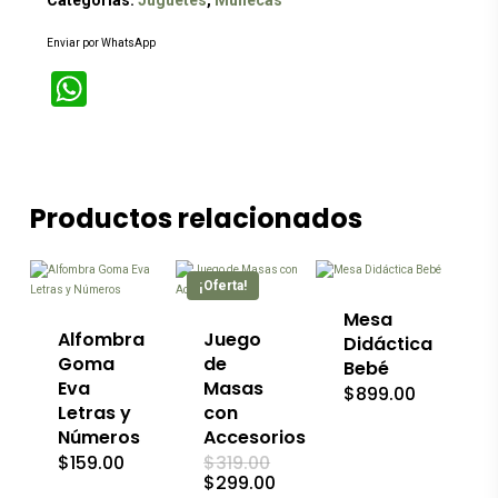
Categorías:
Juguetes
,
Muñecas
Enviar por WhatsApp
WhatsApp
Productos relacionados
¡Oferta!
Mesa
Alfombra
Juego
Didáctica
Goma
de
Bebé
Eva
Masas
$
899.00
Letras y
con
Números
Accesorios
El
$
159.00
$
319.00
precio
El
$
299.00
original