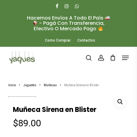
Skip
to
facebook
instagram
whatsapp
main
Hacemos Envíos A Todo El País
Close
content
- Pagá Con Transferencia,
Menu
Efectivo O Mercado Pago
Como Comprar
Contactos
Menu
search
account
Inicio
Juguetes
Muñecas
Muñeca Sirena en Blister
Muñeca Sirena en Blister
$
89.00