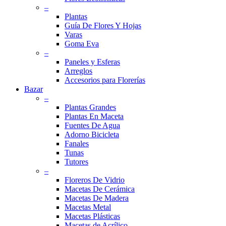
–
Plantas
Guía De Flores Y Hojas
Varas
Goma Eva
–
Paneles y Esferas
Arreglos
Accesorios para Florerías
Bazar
–
Plantas Grandes
Plantas En Maceta
Fuentes De Agua
Adorno Bicicleta
Fanales
Tunas
Tutores
–
Floreros De Vidrio
Macetas De Cerámica
Macetas De Madera
Macetas Metal
Macetas Plásticas
Macetas de Acrílico