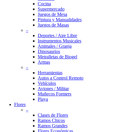
Cocina
Supermercado
Juegos de Mesa
Pintura y Manualidades
Juegos de Masas
–
Deportes / Aire Libre
Instrumentos Musicales
Animales / Granja
Dinosaurios
Metralletas de Biogel
Armas
–
Herramientas
Autos a Control Remoto
Vehículos
Aviones / Militar
Muñecos Formers
Playa
Flores
–
Clases de Flores
Ramos Chicos
Ramos Grandes
Flores Económicas