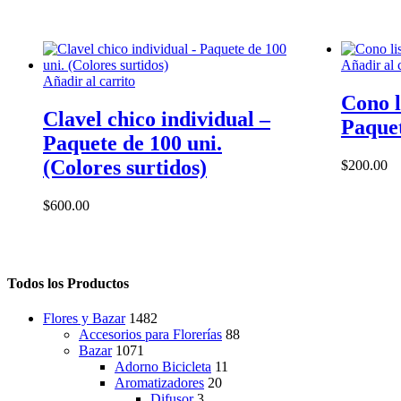
Añadir al c
Añadir al carrito
Cono l
Clavel chico individual –
Paquet
Paquete de 100 uni.
(Colores surtidos)
$
200.00
$
600.00
Todos los Productos
Flores y Bazar
1482
Accesorios para Florerías
88
Bazar
1071
Adorno Bicicleta
11
Aromatizadores
20
Difusor
3