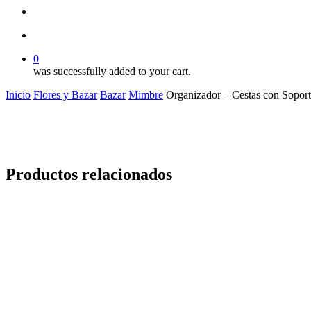
search
account
0
was successfully added to your cart.
Inicio
Flores y Bazar
Bazar
Mimbre
Organizador – Cestas con Sopor
Productos relacionados