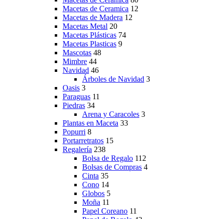
Macetas de Ceramica
12
Macetas de Madera
12
Macetas Metal
20
Macetas Plásticas
74
Macetas Plasticas
9
Mascotas
48
Mimbre
44
Navidad
46
Árboles de Navidad
3
Oasis
3
Paraguas
11
Piedras
34
Arena y Caracoles
3
Plantas en Maceta
33
Popurri
8
Portarretratos
15
Regalería
238
Bolsa de Regalo
112
Bolsas de Compras
4
Cinta
35
Cono
14
Globos
5
Moña
11
Papel Coreano
11