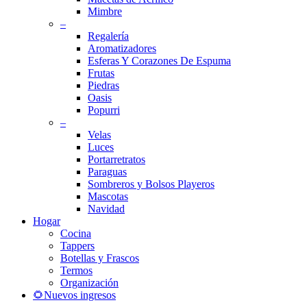
Mimbre
–
Regalería
Aromatizadores
Esferas Y Corazones De Espuma
Frutas
Piedras
Oasis
Popurri
–
Velas
Luces
Portarretratos
Paraguas
Sombreros y Bolsos Playeros
Mascotas
Navidad
Hogar
Cocina
Tappers
Botellas y Frascos
Termos
Organización
🌻Nuevos ingresos