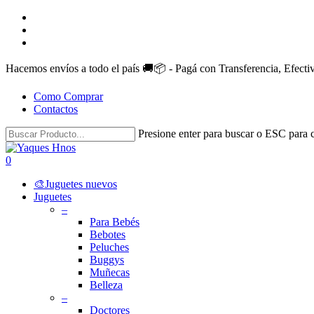
Skip
facebook
to
instagram
main
whatsapp
content
Hacemos envíos a todo el país 🚚📦 - Pagá con Transferencia, Efect
Como Comprar
Contactos
Presione enter para buscar o ESC para c
Close
Search
search
account
0
Menu
🎨Juguetes nuevos
Juguetes
–
Para Bebés
Bebotes
Peluches
Buggys
Muñecas
Belleza
–
Doctores