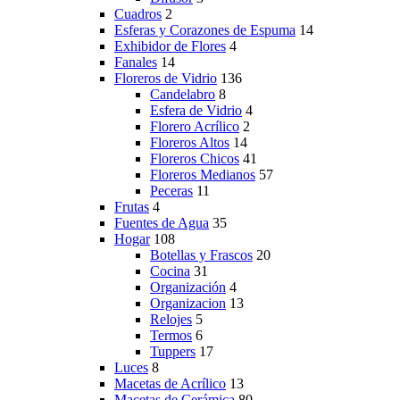
Cuadros
2
Esferas y Corazones de Espuma
14
Exhibidor de Flores
4
Fanales
14
Floreros de Vidrio
136
Candelabro
8
Esfera de Vidrio
4
Florero Acrílico
2
Floreros Altos
14
Floreros Chicos
41
Floreros Medianos
57
Peceras
11
Frutas
4
Fuentes de Agua
35
Hogar
108
Botellas y Frascos
20
Cocina
31
Organización
4
Organizacion
13
Relojes
5
Termos
6
Tuppers
17
Luces
8
Macetas de Acrílico
13
Macetas de Cerámica
80