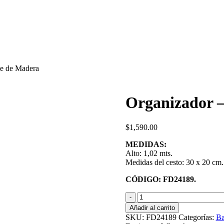
te de Madera
Organizador –
$
1,590.00
MEDIDAS:
Alto: 1,02 mts.
Medidas del cesto: 30 x 20 cm.
CÓDIGO: FD24189.
Organizador
-
Añadir al carrito
Cestas
SKU:
FD24189
Categorías:
Ba
con