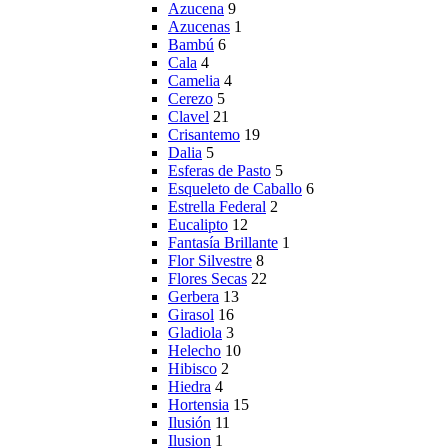
Azucena
9
Azucenas
1
Bambú
6
Cala
4
Camelia
4
Cerezo
5
Clavel
21
Crisantemo
19
Dalia
5
Esferas de Pasto
5
Esqueleto de Caballo
6
Estrella Federal
2
Eucalipto
12
Fantasía Brillante
1
Flor Silvestre
8
Flores Secas
22
Gerbera
13
Girasol
16
Gladiola
3
Helecho
10
Hibisco
2
Hiedra
4
Hortensia
15
Ilusión
11
Ilusion
1