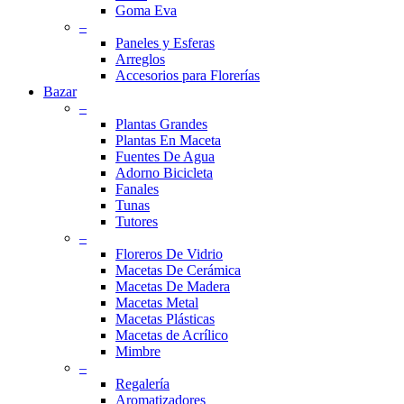
Goma Eva
–
Paneles y Esferas
Arreglos
Accesorios para Florerías
Bazar
–
Plantas Grandes
Plantas En Maceta
Fuentes De Agua
Adorno Bicicleta
Fanales
Tunas
Tutores
–
Floreros De Vidrio
Macetas De Cerámica
Macetas De Madera
Macetas Metal
Macetas Plásticas
Macetas de Acrílico
Mimbre
–
Regalería
Aromatizadores