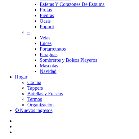
Esferas Y Corazones De Espuma
Frutas
Piedras
Oasis
Popurri
–
Velas
Luces
Portarretratos
Paraguas
Sombreros y Bolsos Playeros
Mascotas
Navidad
Hogar
Cocina
Tappers
Botellas y Frascos
Termos
Organización
🌻Nuevos ingresos
facebook
instagram
whatsapp