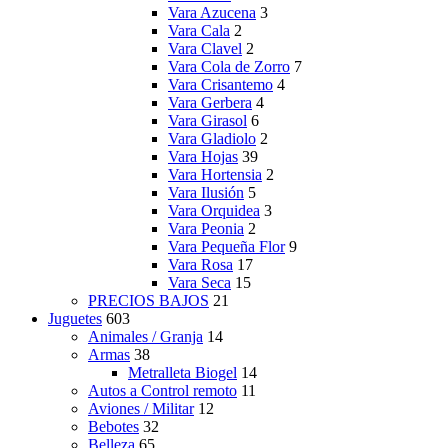
Vara Azucena
3
Vara Cala
2
Vara Clavel
2
Vara Cola de Zorro
7
Vara Crisantemo
4
Vara Gerbera
4
Vara Girasol
6
Vara Gladiolo
2
Vara Hojas
39
Vara Hortensia
2
Vara Ilusión
5
Vara Orquidea
3
Vara Peonia
2
Vara Pequeña Flor
9
Vara Rosa
17
Vara Seca
15
PRECIOS BAJOS
21
Juguetes
603
Animales / Granja
14
Armas
38
Metralleta Biogel
14
Autos a Control remoto
11
Aviones / Militar
12
Bebotes
32
Belleza
65