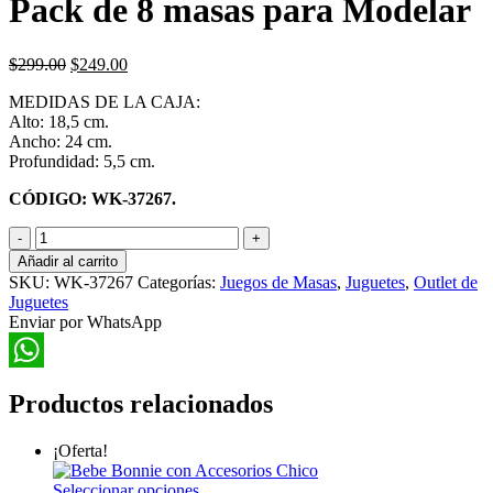
Pack de 8 masas para Modelar
El
El
$
299.00
$
249.00
precio
precio
MEDIDAS DE LA CAJA:
original
actual
Alto: 18,5 cm.
era:
es:
Ancho: 24 cm.
$299.00.
$249.00.
Profundidad: 5,5 cm.
CÓDIGO: WK-37267.
Pack
de
Añadir al carrito
8
SKU:
WK-37267
Categorías:
Juegos de Masas
,
Juguetes
,
Outlet de
masas
Juguetes
para
Enviar por WhatsApp
Modelar
cantidad
WhatsApp
Productos relacionados
¡Oferta!
Este
Seleccionar opciones