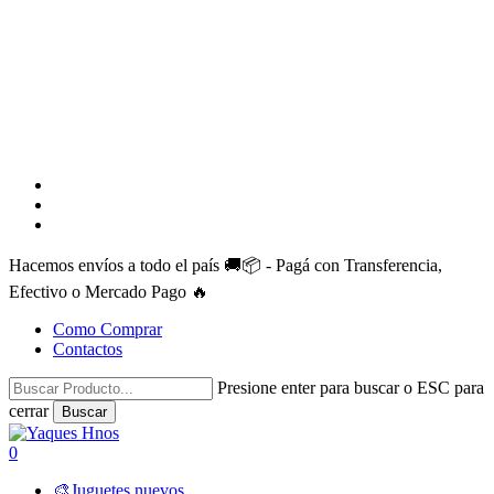
facebook
instagram
whatsapp
Hacemos envíos a todo el país 🚚📦 - Pagá con Transferencia,
Efectivo o Mercado Pago 🔥
Como Comprar
Contactos
Presione enter para buscar o ESC para
cerrar
Buscar
Close
Search
search
account
0
Menu
🎨Juguetes nuevos