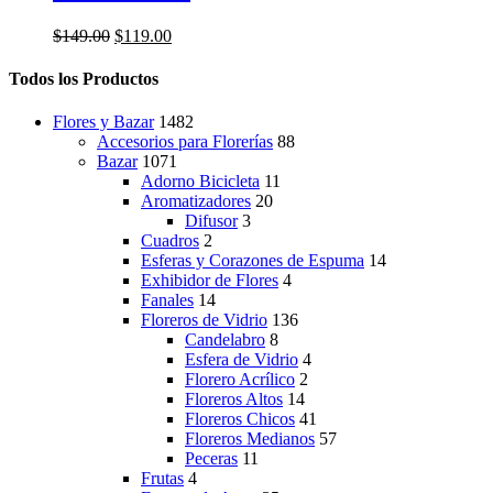
múltiples
variantes.
El
El
$
149.00
$
119.00
Las
precio
precio
opciones
original
actual
Todos los Productos
se
era:
es:
pueden
$149.00.
$119.00.
elegir
Flores y Bazar
1482
en
Accesorios para Florerías
88
la
Bazar
1071
página
Adorno Bicicleta
11
de
Aromatizadores
20
producto
Difusor
3
Cuadros
2
Esferas y Corazones de Espuma
14
Exhibidor de Flores
4
Fanales
14
Floreros de Vidrio
136
Candelabro
8
Esfera de Vidrio
4
Florero Acrílico
2
Floreros Altos
14
Floreros Chicos
41
Floreros Medianos
57
Peceras
11
Frutas
4