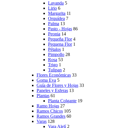
Lavanda
5
Lirio
6
Margarita
11
Orquídea
7
Palma
13
Pasto - Hojas
86
Peonia
14
Pequeña Flor
4
Pequena Flor
1
Pétalos
1
Pimpollo
28
Rosa
53
Trigo
1
Tulipan
2
Flores Económicas
33
Goma Eva
5
Guía de Flores y Hojas
33
Paneles y Esferas
13
Plantas
61
Planta Colgante
19
Ramo Hojas
27
Ramos Chicos
105
Ramos Grandes
60
Varas
128
Vara Alelí
2