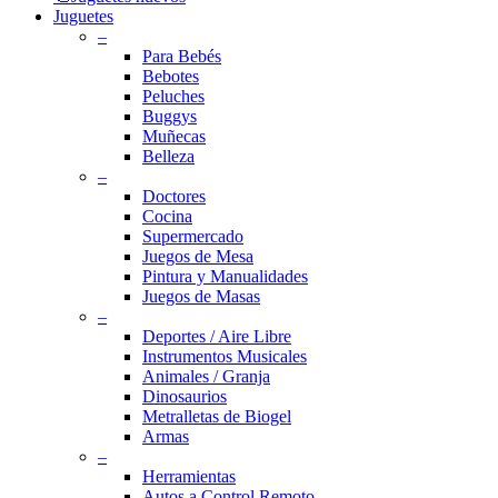
Juguetes
–
Para Bebés
Bebotes
Peluches
Buggys
Muñecas
Belleza
–
Doctores
Cocina
Supermercado
Juegos de Mesa
Pintura y Manualidades
Juegos de Masas
–
Deportes / Aire Libre
Instrumentos Musicales
Animales / Granja
Dinosaurios
Metralletas de Biogel
Armas
–
Herramientas
Autos a Control Remoto