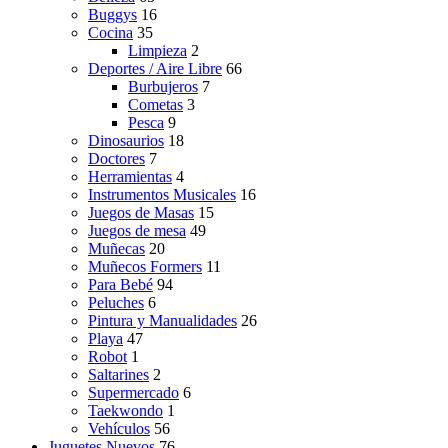
Buggys
16
Cocina
35
Limpieza
2
Deportes / Aire Libre
66
Burbujeros
7
Cometas
3
Pesca
9
Dinosaurios
18
Doctores
7
Herramientas
4
Instrumentos Musicales
16
Juegos de Masas
15
Juegos de mesa
49
Muñecas
20
Muñecos Formers
11
Para Bebé
94
Peluches
6
Pintura y Manualidades
26
Playa
47
Robot
1
Saltarines
2
Supermercado
6
Taekwondo
1
Vehículos
56
Juguetes Nuevos
76