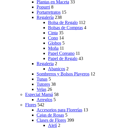
Plantas en Maceta
33
Popurri
8
Portarretratos
15
Regalería
238
Bolsa de Regalo
112
Bolsas de Compras
4
Cinta
35
Cono
14
Globos
5
Moña
11
Papel Coreano
11
Papel de Regalo
43
Regaleria
2
Abanicos
2
Sombreros y Bolsos Playeros
12
Tunas
5
Tutores
38
Velas
26
Especial Mamá
58
Arreglos
5
Flores
542
Accesorios para Florerías
13
Cajas de Rosas
5
Clases de Flores
399
Alelí
2