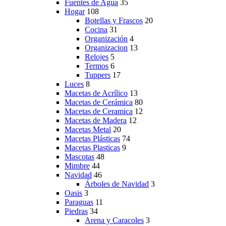
Fuentes de Agua
35
Hogar
108
Botellas y Frascos
20
Cocina
31
Organización
4
Organizacion
13
Relojes
5
Termos
6
Tuppers
17
Luces
8
Macetas de Acrílico
13
Macetas de Cerámica
80
Macetas de Ceramica
12
Macetas de Madera
12
Macetas Metal
20
Macetas Plásticas
74
Macetas Plasticas
9
Mascotas
48
Mimbre
44
Navidad
46
Árboles de Navidad
3
Oasis
3
Paraguas
11
Piedras
34
Arena y Caracoles
3