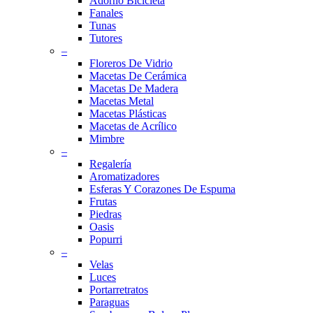
Adorno Bicicleta
Fanales
Tunas
Tutores
–
Floreros De Vidrio
Macetas De Cerámica
Macetas De Madera
Macetas Metal
Macetas Plásticas
Macetas de Acrílico
Mimbre
–
Regalería
Aromatizadores
Esferas Y Corazones De Espuma
Frutas
Piedras
Oasis
Popurri
–
Velas
Luces
Portarretratos
Paraguas