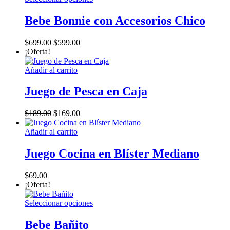
producto
tiene
Bebe Bonnie con Accesorios Chico
múltiples
variantes.
El
El
$
699.00
$
599.00
Las
precio
precio
¡Oferta!
opciones
original
actual
se
era:
es:
Añadir al carrito
pueden
$699.00.
$599.00.
elegir
Juego de Pesca en Caja
en
la
página
El
El
$
189.00
$
169.00
de
precio
precio
producto
original
actual
Añadir al carrito
era:
es:
$189.00.
$169.00.
Juego Cocina en Blíster Mediano
$
69.00
¡Oferta!
Este
Seleccionar opciones
producto
tiene
Bebe Bañito