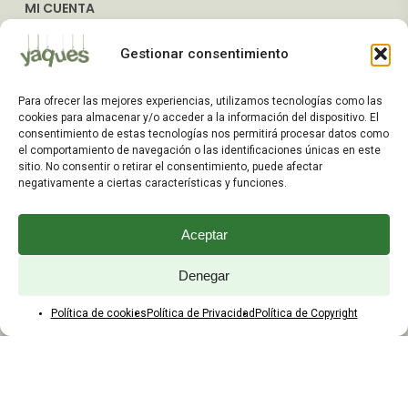
MI CUENTA
Mis Pedidos
Gestionar consentimiento
Dirección de Envío
Editar Cuenta
Para ofrecer las mejores experiencias, utilizamos tecnologías como las
Preguntas Frecuentes
cookies para almacenar y/o acceder a la información del dispositivo. El
consentimiento de estas tecnologías nos permitirá procesar datos como
el comportamiento de navegación o las identificaciones únicas en este
ATENCIÓN AL CLIENTE
sitio. No consentir o retirar el consentimiento, puede afectar
negativamente a ciertas características y funciones.
TELÉFONOS:
2203 7849 / 2208 4326
Aceptar
WhatsApp:
+598 099 344 945
Email:
Denegar
yaques.hnos.srl@gmail.com
Política de cookies
Política de Privacidad
Política de Copyright
HORARIOS DE ATENCIÓN
Lunes a viernes:
8:00 a 17:45
Sábados: