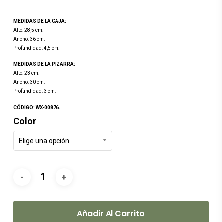
precio
precio
original
actual
MEDIDAS DE LA CAJA:
era:
es:
Alto: 28,5 cm.
Ancho: 36 cm.
$349.00.
$299.00.
Profundidad: 4,5 cm.
MEDIDAS DE LA PIZARRA:
Alto: 23 cm.
Ancho: 30 cm.
Profundidad: 3 cm.
CÓDIGO: WX-00876.
Color
Elige una opción
Añadir Al Carrito