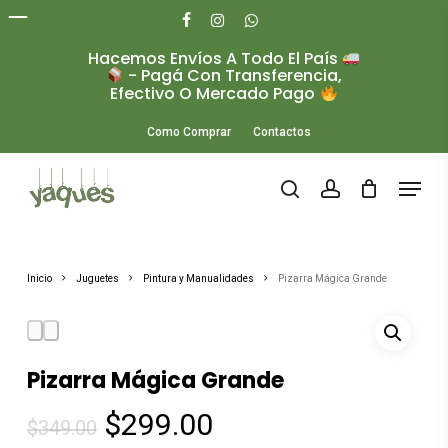
Skip
to
facebook
instagram
whatsapp
main
Hacemos Envíos A Todo El País
Close
content
- Pagá Con Transferencia,
Menu
Efectivo O Mercado Pago
Como Comprar
Contactos
Menu
search
account
Inicio
Juguetes
Pintura y Manualidades
Pizarra Mágica Grande
Pizarra Mágica Grande
El
El
$
299.00
$
349.00