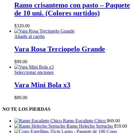
Ramo crisantemo con pasto – Paquete
en
la
de 10 uni. (Colores surtidos)
página
de
$
320.00
producto
Añadir al carrito
Vara Rosa Terciopelo Grande
$
99.00
Este
Seleccionar opciones
producto
tiene
Vara Mini Bola x3
múltiples
variantes.
$
89.00
Las
opciones
NO TE LOS PIERDAS
se
pueden
elegir
Ramo Eucalipto Chico
$
69.00
en
Ramo Helecho Serrucho
$
59.00
la
Cono