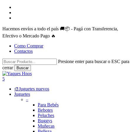
Skip
facebook
to
instagram
main
whatsapp
content
Hacemos envíos a todo el país 🚚📦 - Pagá con Transferencia,
Efectivo o Mercado Pago 🔥
Como Comprar
Contactos
Presione enter para buscar o ESC para
cerrar
Buscar
Close
Search
search
account
5
Menu
🎨Juguetes nuevos
Juguetes
–
Para Bebés
Bebotes
Peluches
Buggys
Muñecas
Belleza