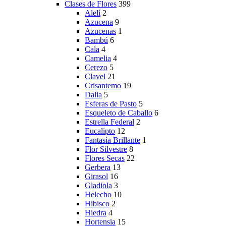
Clases de Flores
399
Alelí
2
Azucena
9
Azucenas
1
Bambú
6
Cala
4
Camelia
4
Cerezo
5
Clavel
21
Crisantemo
19
Dalia
5
Esferas de Pasto
5
Esqueleto de Caballo
6
Estrella Federal
2
Eucalipto
12
Fantasía Brillante
1
Flor Silvestre
8
Flores Secas
22
Gerbera
13
Girasol
16
Gladiola
3
Helecho
10
Hibisco
2
Hiedra
4
Hortensia
15