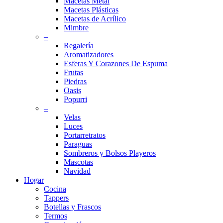
Macetas Metal
Macetas Plásticas
Macetas de Acrílico
Mimbre
–
Regalería
Aromatizadores
Esferas Y Corazones De Espuma
Frutas
Piedras
Oasis
Popurri
–
Velas
Luces
Portarretratos
Paraguas
Sombreros y Bolsos Playeros
Mascotas
Navidad
Hogar
Cocina
Tappers
Botellas y Frascos
Termos