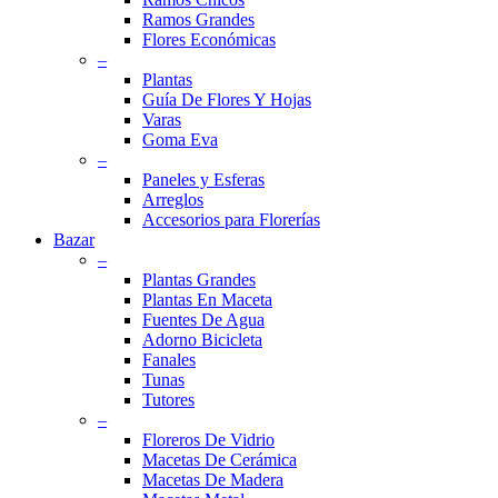
Ramos Grandes
Flores Económicas
–
Plantas
Guía De Flores Y Hojas
Varas
Goma Eva
–
Paneles y Esferas
Arreglos
Accesorios para Florerías
Bazar
–
Plantas Grandes
Plantas En Maceta
Fuentes De Agua
Adorno Bicicleta
Fanales
Tunas
Tutores
–
Floreros De Vidrio
Macetas De Cerámica
Macetas De Madera