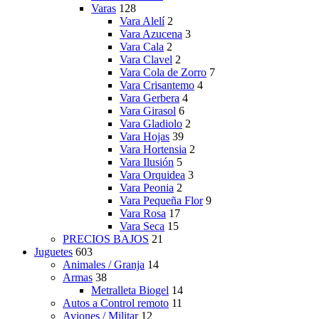
Varas
128
Vara Alelí
2
Vara Azucena
3
Vara Cala
2
Vara Clavel
2
Vara Cola de Zorro
7
Vara Crisantemo
4
Vara Gerbera
4
Vara Girasol
6
Vara Gladiolo
2
Vara Hojas
39
Vara Hortensia
2
Vara Ilusión
5
Vara Orquidea
3
Vara Peonia
2
Vara Pequeña Flor
9
Vara Rosa
17
Vara Seca
15
PRECIOS BAJOS
21
Juguetes
603
Animales / Granja
14
Armas
38
Metralleta Biogel
14
Autos a Control remoto
11
Aviones / Militar
12