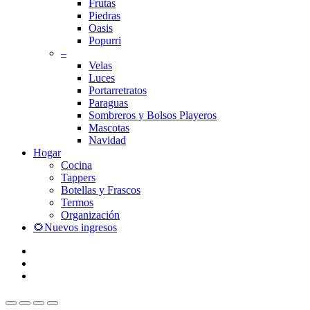
Frutas
Piedras
Oasis
Popurri
–
Velas
Luces
Portarretratos
Paraguas
Sombreros y Bolsos Playeros
Mascotas
Navidad
Hogar
Cocina
Tappers
Botellas y Frascos
Termos
Organización
🌻Nuevos ingresos
facebook
instagram
whatsapp