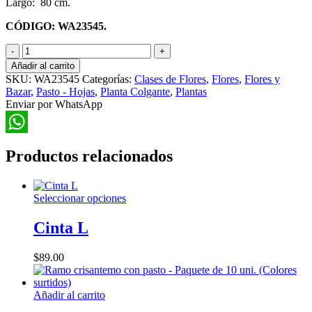
Largo: 80 cm.
CÓDIGO: WA23545.
Planta
Colgante
Añadir al carrito
Pino
SKU:
WA23545
Categorías:
Clases de Flores
,
Flores
,
Flores y
cantidad
Bazar
,
Pasto - Hojas
,
Planta Colgante
,
Plantas
Enviar por WhatsApp
WhatsApp
Productos relacionados
Este
Seleccionar opciones
producto
tiene
Cinta L
múltiples
variantes.
$
89.00
Las
opciones
se
Añadir al carrito
pueden
elegir