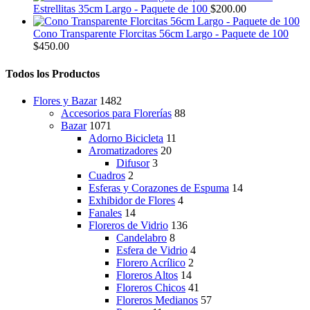
página
Estrellitas 35cm Largo - Paquete de 100
$
200.00
de
producto
Cono Transparente Florcitas 56cm Largo - Paquete de 100
$
450.00
Todos los Productos
Flores y Bazar
1482
Accesorios para Florerías
88
Bazar
1071
Adorno Bicicleta
11
Aromatizadores
20
Difusor
3
Cuadros
2
Esferas y Corazones de Espuma
14
Exhibidor de Flores
4
Fanales
14
Floreros de Vidrio
136
Candelabro
8
Esfera de Vidrio
4
Florero Acrílico
2
Floreros Altos
14
Floreros Chicos
41
Floreros Medianos
57