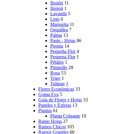
Ilusión
11
Ilusion
1
Lavanda
5
Lirio
6
Margarita
11
Orquídea
7
Palma
13
Pasto - Hojas
86
Peonia
14
Pequeña Flor
4
Pequena Flor
1
Pétalos
1
Pimpollo
28
Rosa
53
Trigo
1
Tulipan
2
Flores Económicas
33
Goma Eva
5
Guía de Flores y Hojas
33
Paneles y Esferas
13
Plantas
61
Planta Colgante
19
Ramo Hojas
27
Ramos Chicos
105
Ramos Grandes
60