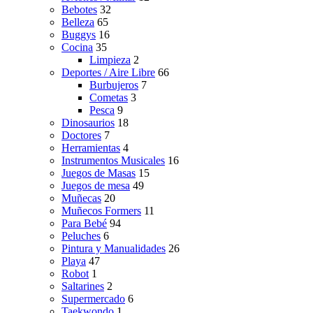
Bebotes
32
Belleza
65
Buggys
16
Cocina
35
Limpieza
2
Deportes / Aire Libre
66
Burbujeros
7
Cometas
3
Pesca
9
Dinosaurios
18
Doctores
7
Herramientas
4
Instrumentos Musicales
16
Juegos de Masas
15
Juegos de mesa
49
Muñecas
20
Muñecos Formers
11
Para Bebé
94
Peluches
6
Pintura y Manualidades
26
Playa
47
Robot
1
Saltarines
2
Supermercado
6
Taekwondo
1