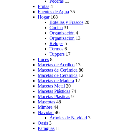
Peceras
11
Frutas
4
Fuentes de Agua
35
Hogar
108
Botellas y Frascos
20
Cocina
31
Organización
4
Organizacion
13
Relojes
5
Termos
6
Tuppers
17
Luces
8
Macetas de Acrílico
13
Macetas de Cerámica
80
Macetas de Ceramica
12
Macetas de Madera
12
Macetas Metal
20
Macetas Plásticas
74
Macetas Plasticas
9
Mascotas
48
Mimbre
44
Navidad
46
Árboles de Navidad
3
Oasis
3
Paraguas
11