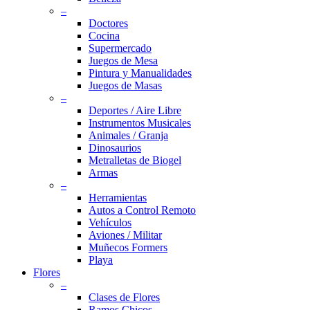
–
Doctores
Cocina
Supermercado
Juegos de Mesa
Pintura y Manualidades
Juegos de Masas
–
Deportes / Aire Libre
Instrumentos Musicales
Animales / Granja
Dinosaurios
Metralletas de Biogel
Armas
–
Herramientas
Autos a Control Remoto
Vehículos
Aviones / Militar
Muñecos Formers
Playa
Flores
–
Clases de Flores
Ramos Chicos