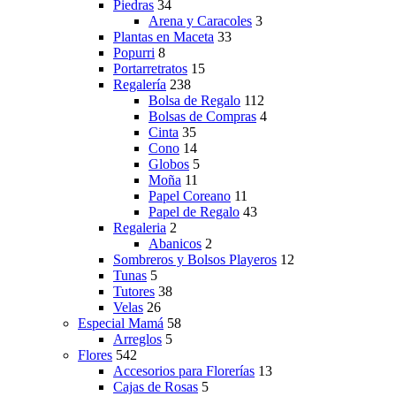
Piedras
34
Arena y Caracoles
3
Plantas en Maceta
33
Popurri
8
Portarretratos
15
Regalería
238
Bolsa de Regalo
112
Bolsas de Compras
4
Cinta
35
Cono
14
Globos
5
Moña
11
Papel Coreano
11
Papel de Regalo
43
Regaleria
2
Abanicos
2
Sombreros y Bolsos Playeros
12
Tunas
5
Tutores
38
Velas
26
Especial Mamá
58
Arreglos
5
Flores
542
Accesorios para Florerías
13
Cajas de Rosas
5