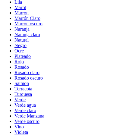
Lila
Marfil
Marron
Marrón Claro
Marron oscuro
Naranja
Naranja claro
Natural
Negro
Ocre
Plateado
Rojo
Rosado
Rosado claro
Rosado oscuro
Salmon
Terracota
Turquesa
Verde
Verde agua
Verde claro
Verde Manzana
Verde oscuro
Vino
Violeta