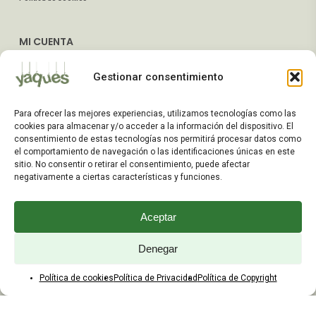
MI CUENTA
Mis Pedidos
Gestionar consentimiento
Dirección de Envío
Editar Cuenta
Para ofrecer las mejores experiencias, utilizamos tecnologías como las
Preguntas Frecuentes
cookies para almacenar y/o acceder a la información del dispositivo. El
consentimiento de estas tecnologías nos permitirá procesar datos como
el comportamiento de navegación o las identificaciones únicas en este
ATENCIÓN AL CLIENTE
sitio. No consentir o retirar el consentimiento, puede afectar
negativamente a ciertas características y funciones.
TELÉFONOS:
2203 7849 / 2208 4326
Aceptar
WhatsApp:
+598 099 344 945
Email:
Denegar
yaques.hnos.srl@gmail.com
Política de cookies
Política de Privacidad
Política de Copyright
HORARIOS DE ATENCIÓN