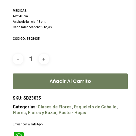
MEDIDAS:
Alto: 40 cm.
Ancho de la hoja: 13 cm.
Cada ramo contiene: 9 hojas
CÓDIGO: SB23035
Añadir Al Carrito
SKU:
SB23035
Categorías:
Clases de Flores
,
Esqueleto de Caballo
,
Flores
,
Flores y Bazar
,
Pasto - Hojas
Enviar por WhatsApp