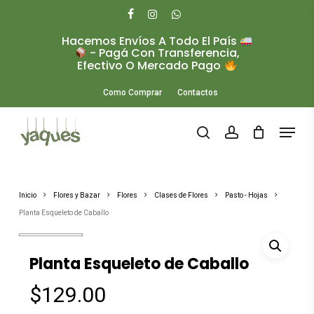
Skip
to
facebook
instagram
whatsapp
main
Hacemos Envíos A Todo El País
Close
content
- Pagá Con Transferencia,
Menu
Efectivo O Mercado Pago
Como Comprar
Contactos
Menu
search
account
Inicio
Flores y Bazar
Flores
Clases de Flores
Pasto - Hojas
Planta Esqueleto de Caballo
Planta Esqueleto de Caballo
$
129.00