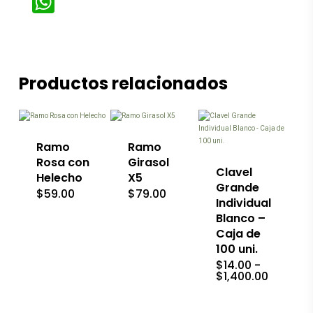
WhatsApp
Productos relacionados
Este
producto
tiene
Este
múltiples
producto
variantes.
tiene
Las
múltiples
Ramo
Ramo
opciones
variantes.
Rosa con
Girasol
se
Las
Clavel
Helecho
X5
pueden
opciones
Grande
$
59.00
$
79.00
elegir
se
Individual
en
pueden
Blanco –
la
elegir
página
en
Caja de
de
la
100 uni.
producto
página
$
14.00
-
de
Rango
$
1,400.00
producto
de
precios
desde