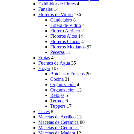
Exhibidor de Flores
4
Fanales
14
Floreros de Vidrio
136
Candelabro
8
Esfera de Vidrio
4
Florero Acrílico
2
Floreros Altos
14
Floreros Chicos
41
Floreros Medianos
57
Peceras
11
Frutas
4
Fuentes de Agua
35
Hogar
107
Botellas y Frascos
20
Cocina
31
Organización
4
Organizacion
13
Relojes
5
Termos
6
Tuppers
17
Luces
8
Macetas de Acrílico
13
Macetas de Cerámica
80
Macetas de Ceramica
12
Macetas de Madera
12