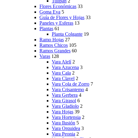
Tulipan
2
Flores Económicas
33
Goma Eva
5
Guía de Flores y Hojas
33
Paneles y Esferas
13
Plantas
61
Planta Colgante
19
Ramo Hojas
27
Ramos Chicos
105
Ramos Grandes
60
Varas
128
Vara Alelí
2
Vara Azucena
3
Vara Cala
2
Vara Clavel
2
Vara Cola de Zorro
7
Vara Crisantemo
4
Vara Gerbera
4
Vara Girasol
6
Vara Gladiolo
2
Vara Hojas
39
Vara Hortensia
2
Vara Ilusión
5
Vara Orquidea
3
Vara Peonia
2