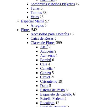
Sombreros y Bolsos Playeros
12
Tunas
5
Tutores
38
Velas
25
Especial Mamá
57
Arreglos
5
Flores
542
Accesorios para Florerías
13
Cajas de Rosas
5
Clases de Flores
399
Alelí
2
Azucena
9
Azucenas
1
Bambú
6
Cala
4
Camelia
4
Cerezo
5
Clavel
21
Crisantemo
19
Dalia
5
Esferas de Pasto
5
Esqueleto de Caballo
6
Estrella Federal
2
Eucalipto
12