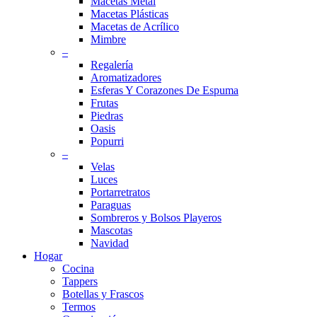
Macetas Metal
Macetas Plásticas
Macetas de Acrílico
Mimbre
–
Regalería
Aromatizadores
Esferas Y Corazones De Espuma
Frutas
Piedras
Oasis
Popurri
–
Velas
Luces
Portarretratos
Paraguas
Sombreros y Bolsos Playeros
Mascotas
Navidad
Hogar
Cocina
Tappers
Botellas y Frascos
Termos