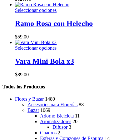
producto
Este
Seleccionar opciones
producto
tiene
Ramo Rosa con Helecho
múltiples
variantes.
$
59.00
Las
opciones
Este
Seleccionar opciones
se
producto
pueden
tiene
Vara Mini Bola x3
elegir
múltiples
en
variantes.
la
$
89.00
Las
página
opciones
de
Todos los Productos
se
producto
pueden
elegir
Flores y Bazar
1480
en
Accesorios para Florerías
88
la
Bazar
1069
página
Adorno Bicicleta
11
de
Aromatizadores
20
producto
Difusor
3
Cuadros
2
Esferas y Corazones de Espuma
14