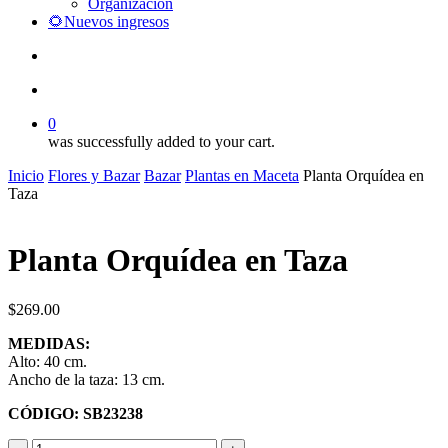
Organización
🌻Nuevos ingresos
search
account
0
was successfully added to your cart.
Inicio
Flores y Bazar
Bazar
Plantas en Maceta
Planta Orquídea en
Taza
Planta Orquídea en Taza
$
269.00
MEDIDAS:
Alto: 40 cm.
Ancho de la taza: 13 cm.
CÓDIGO: SB23238
Planta