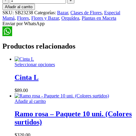
Orquídea
Añadir al carrito
en
SKU:
SB23238
Categorías:
Bazar
,
Clases de Flores
,
Especial
Taza
Mamá
,
Flores
,
Flores y Bazar
,
Orquídea
,
Plantas en Maceta
cantidad
Enviar por WhatsApp
WhatsApp
Productos relacionados
Este
Seleccionar opciones
producto
tiene
Cinta L
múltiples
variantes.
$
89.00
Las
opciones
Añadir al carrito
se
pueden
Ramo rosa – Paquete 10 uni. (Colores
elegir
en
surtidos)
la
página
$
320.00
de