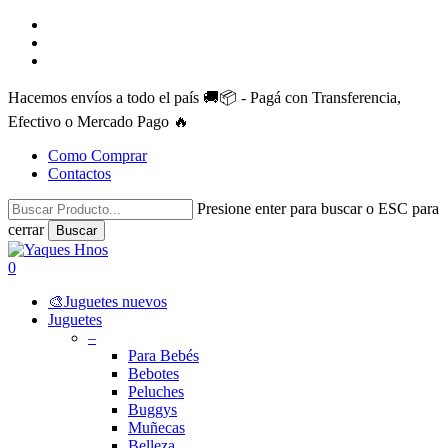
Skip
facebook
to
instagram
main
whatsapp
content
Hacemos envíos a todo el país 🚚📦 - Pagá con Transferencia,
Efectivo o Mercado Pago 🔥
Como Comprar
Contactos
Presione enter para buscar o ESC para
cerrar
Buscar
Close
Search
search
account
0
Menu
🎨Juguetes nuevos
Juguetes
–
Para Bebés
Bebotes
Peluches
Buggys
Muñecas
Belleza