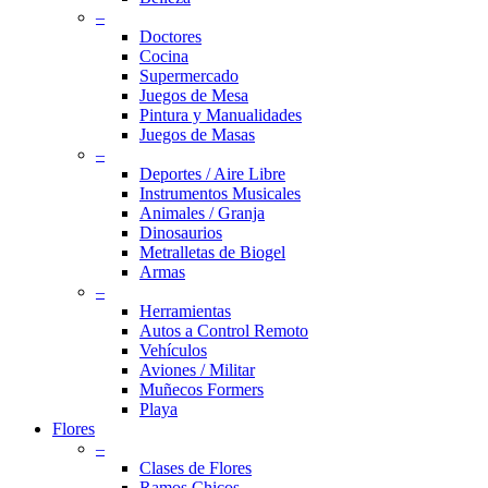
–
Doctores
Cocina
Supermercado
Juegos de Mesa
Pintura y Manualidades
Juegos de Masas
–
Deportes / Aire Libre
Instrumentos Musicales
Animales / Granja
Dinosaurios
Metralletas de Biogel
Armas
–
Herramientas
Autos a Control Remoto
Vehículos
Aviones / Militar
Muñecos Formers
Playa
Flores
–
Clases de Flores
Ramos Chicos