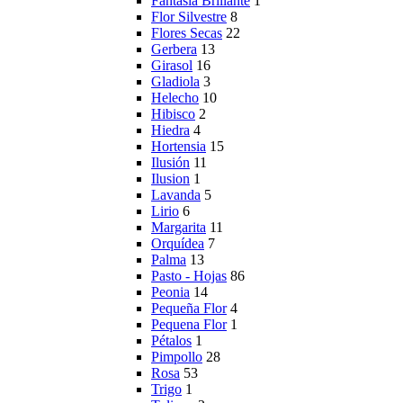
Fantasía Brillante
1
Flor Silvestre
8
Flores Secas
22
Gerbera
13
Girasol
16
Gladiola
3
Helecho
10
Hibisco
2
Hiedra
4
Hortensia
15
Ilusión
11
Ilusion
1
Lavanda
5
Lirio
6
Margarita
11
Orquídea
7
Palma
13
Pasto - Hojas
86
Peonia
14
Pequeña Flor
4
Pequena Flor
1
Pétalos
1
Pimpollo
28
Rosa
53
Trigo
1