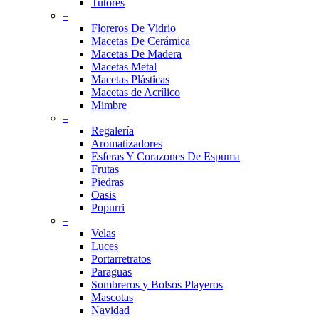
Tutores
–
Floreros De Vidrio
Macetas De Cerámica
Macetas De Madera
Macetas Metal
Macetas Plásticas
Macetas de Acrílico
Mimbre
–
Regalería
Aromatizadores
Esferas Y Corazones De Espuma
Frutas
Piedras
Oasis
Popurri
–
Velas
Luces
Portarretratos
Paraguas
Sombreros y Bolsos Playeros
Mascotas
Navidad