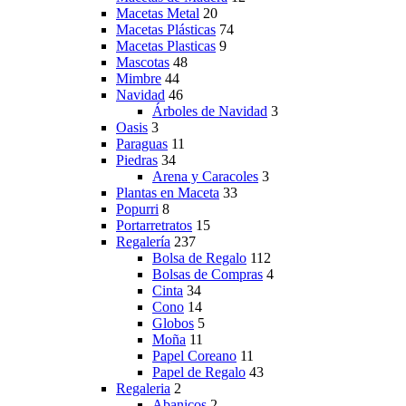
Macetas Metal
20
Macetas Plásticas
74
Macetas Plasticas
9
Mascotas
48
Mimbre
44
Navidad
46
Árboles de Navidad
3
Oasis
3
Paraguas
11
Piedras
34
Arena y Caracoles
3
Plantas en Maceta
33
Popurri
8
Portarretratos
15
Regalería
237
Bolsa de Regalo
112
Bolsas de Compras
4
Cinta
34
Cono
14
Globos
5
Moña
11
Papel Coreano
11
Papel de Regalo
43
Regaleria
2
Abanicos
2