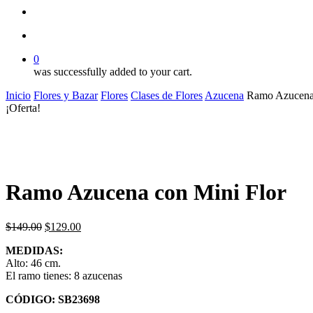
search
account
0
was successfully added to your cart.
Inicio
Flores y Bazar
Flores
Clases de Flores
Azucena
Ramo Azucena 
¡Oferta!
Ramo Azucena con Mini Flor
El
El
$
149.00
$
129.00
precio
precio
MEDIDAS:
original
actual
Alto: 46 cm.
era:
es:
El ramo tienes: 8 azucenas
$149.00.
$129.00.
CÓDIGO: SB23698