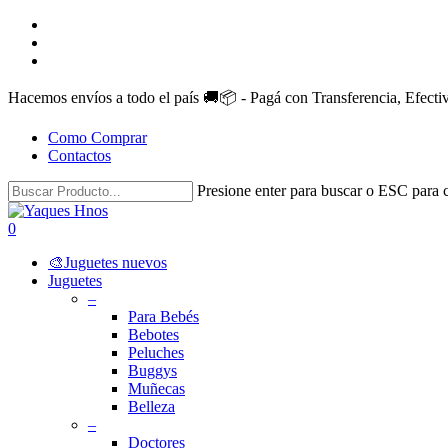
Skip
facebook
to
instagram
main
whatsapp
content
Hacemos envíos a todo el país 🚚📦 - Pagá con Transferencia, Efect
Como Comprar
Contactos
Presione enter para buscar o ESC para c
Close
Search
search
account
0
Menu
🎨Juguetes nuevos
Juguetes
–
Para Bebés
Bebotes
Peluches
Buggys
Muñecas
Belleza
–
Doctores