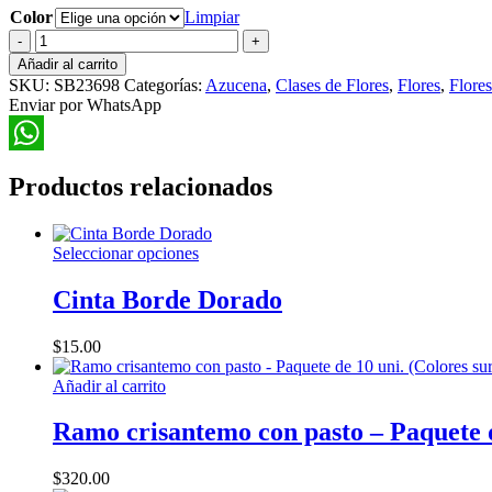
Color
Limpiar
Ramo
Azucena
Añadir al carrito
con
SKU:
SB23698
Categorías:
Azucena
,
Clases de Flores
,
Flores
,
Flores
Mini
Enviar por WhatsApp
Flor
cantidad
WhatsApp
Productos relacionados
Este
Seleccionar opciones
producto
tiene
Cinta Borde Dorado
múltiples
variantes.
$
15.00
Las
opciones
Añadir al carrito
se
pueden
Ramo crisantemo con pasto – Paquete de
elegir
en
la
$
320.00
página