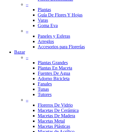
–
Plantas
Guía De Flores Y Hojas
Varas
Goma Eva
–
Paneles y Esferas
Arreglos
Accesorios para Florerías
Bazar
–
Plantas Grandes
Plantas En Maceta
Fuentes De Agua
Adorno Bicicleta
Fanales
Tunas
Tutores
–
Floreros De Vidrio
Macetas De Cerámica
Macetas De Madera
Macetas Metal
Macetas Plásticas
Macetas de Acrílico