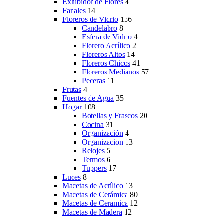
Exhibidor de Flores
4
Fanales
14
Floreros de Vidrio
136
Candelabro
8
Esfera de Vidrio
4
Florero Acrílico
2
Floreros Altos
14
Floreros Chicos
41
Floreros Medianos
57
Peceras
11
Frutas
4
Fuentes de Agua
35
Hogar
108
Botellas y Frascos
20
Cocina
31
Organización
4
Organizacion
13
Relojes
5
Termos
6
Tuppers
17
Luces
8
Macetas de Acrílico
13
Macetas de Cerámica
80
Macetas de Ceramica
12
Macetas de Madera
12