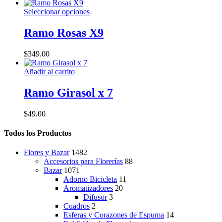
de
Este
Seleccionar opciones
producto
producto
tiene
Ramo Rosas X9
múltiples
variantes.
$
349.00
Las
opciones
Añadir al carrito
se
pueden
Ramo Girasol x 7
elegir
en
la
$
49.00
página
de
Todos los Productos
producto
Flores y Bazar
1482
Accesorios para Florerías
88
Bazar
1071
Adorno Bicicleta
11
Aromatizadores
20
Difusor
3
Cuadros
2
Esferas y Corazones de Espuma
14