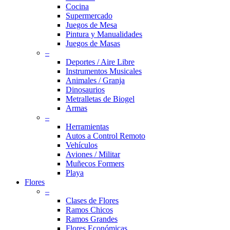
Cocina
Supermercado
Juegos de Mesa
Pintura y Manualidades
Juegos de Masas
–
Deportes / Aire Libre
Instrumentos Musicales
Animales / Granja
Dinosaurios
Metralletas de Biogel
Armas
–
Herramientas
Autos a Control Remoto
Vehículos
Aviones / Militar
Muñecos Formers
Playa
Flores
–
Clases de Flores
Ramos Chicos
Ramos Grandes
Flores Económicas