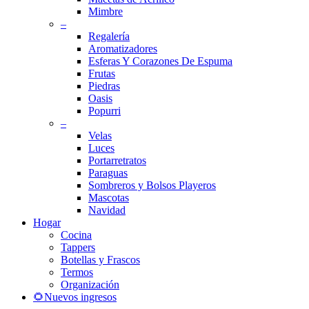
Mimbre
–
Regalería
Aromatizadores
Esferas Y Corazones De Espuma
Frutas
Piedras
Oasis
Popurri
–
Velas
Luces
Portarretratos
Paraguas
Sombreros y Bolsos Playeros
Mascotas
Navidad
Hogar
Cocina
Tappers
Botellas y Frascos
Termos
Organización
🌻Nuevos ingresos