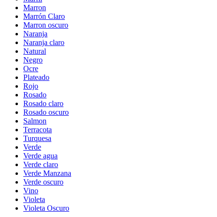
Marron
Marrón Claro
Marron oscuro
Naranja
Naranja claro
Natural
Negro
Ocre
Plateado
Rojo
Rosado
Rosado claro
Rosado oscuro
Salmon
Terracota
Turquesa
Verde
Verde agua
Verde claro
Verde Manzana
Verde oscuro
Vino
Violeta
Violeta Oscuro