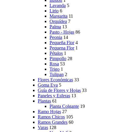
Ilusion
1
Lavanda
5
Lirio
6
Margarita
11
Orquídea
7
Palma
13
Pasto - Hojas
86
Peonia
14
Pequeña Flor
4
Pequena Flor
1
Pétalos
1
Pimpollo
28
Rosa
53
Trigo
1
Tulipan
2
Flores Económicas
33
Goma Eva
5
Guía de Flores y Hojas
33
Paneles y Esferas
13
Plantas
61
Planta Colgante
19
Ramo Hojas
27
Ramos Chicos
105
Ramos Grandes
60
Varas
128