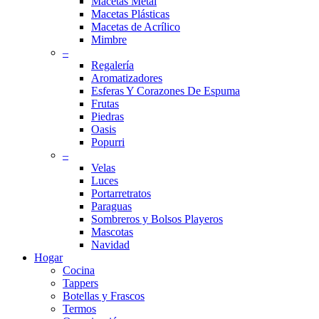
Macetas Metal
Macetas Plásticas
Macetas de Acrílico
Mimbre
–
Regalería
Aromatizadores
Esferas Y Corazones De Espuma
Frutas
Piedras
Oasis
Popurri
–
Velas
Luces
Portarretratos
Paraguas
Sombreros y Bolsos Playeros
Mascotas
Navidad
Hogar
Cocina
Tappers
Botellas y Frascos
Termos