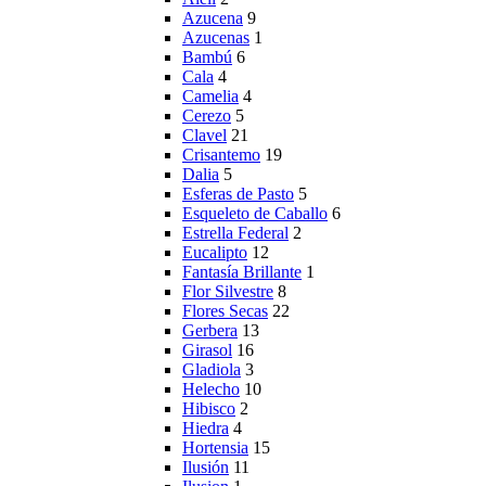
Azucena
9
Azucenas
1
Bambú
6
Cala
4
Camelia
4
Cerezo
5
Clavel
21
Crisantemo
19
Dalia
5
Esferas de Pasto
5
Esqueleto de Caballo
6
Estrella Federal
2
Eucalipto
12
Fantasía Brillante
1
Flor Silvestre
8
Flores Secas
22
Gerbera
13
Girasol
16
Gladiola
3
Helecho
10
Hibisco
2
Hiedra
4
Hortensia
15
Ilusión
11