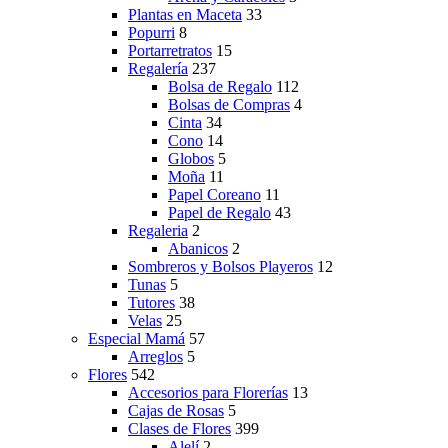
Plantas en Maceta
33
Popurri
8
Portarretratos
15
Regalería
237
Bolsa de Regalo
112
Bolsas de Compras
4
Cinta
34
Cono
14
Globos
5
Moña
11
Papel Coreano
11
Papel de Regalo
43
Regaleria
2
Abanicos
2
Sombreros y Bolsos Playeros
12
Tunas
5
Tutores
38
Velas
25
Especial Mamá
57
Arreglos
5
Flores
542
Accesorios para Florerías
13
Cajas de Rosas
5
Clases de Flores
399
Alelí
2