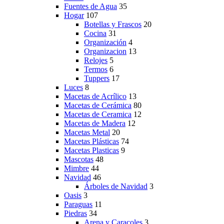
Fuentes de Agua
35
Hogar
107
Botellas y Frascos
20
Cocina
31
Organización
4
Organizacion
13
Relojes
5
Termos
6
Tuppers
17
Luces
8
Macetas de Acrílico
13
Macetas de Cerámica
80
Macetas de Ceramica
12
Macetas de Madera
12
Macetas Metal
20
Macetas Plásticas
74
Macetas Plasticas
9
Mascotas
48
Mimbre
44
Navidad
46
Árboles de Navidad
3
Oasis
3
Paraguas
11
Piedras
34
Arena y Caracoles
3