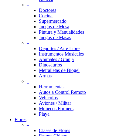
–
Doctores
Cocina
Supermercado
Juegos de Mesa
Pintura y Manualidades
Juegos de Masas
–
Deportes / Aire Libre
Instrumentos Musicales
Animales / Granja
Dinosaurios
Metralletas de Biogel
Armas
–
Herramientas
Autos a Control Remoto
Vehículos
Aviones / Militar
Muñecos Formers
Playa
Flores
–
Clases de Flores
Ramos Chicos