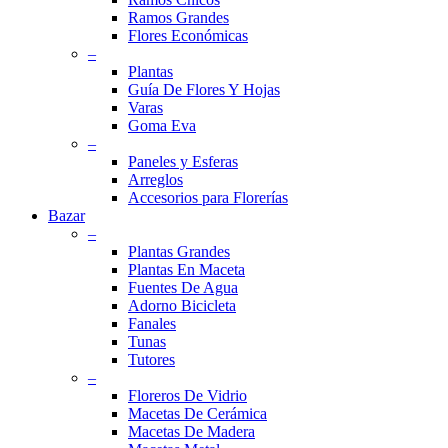
Ramos Grandes
Flores Económicas
–
Plantas
Guía De Flores Y Hojas
Varas
Goma Eva
–
Paneles y Esferas
Arreglos
Accesorios para Florerías
Bazar
–
Plantas Grandes
Plantas En Maceta
Fuentes De Agua
Adorno Bicicleta
Fanales
Tunas
Tutores
–
Floreros De Vidrio
Macetas De Cerámica
Macetas De Madera