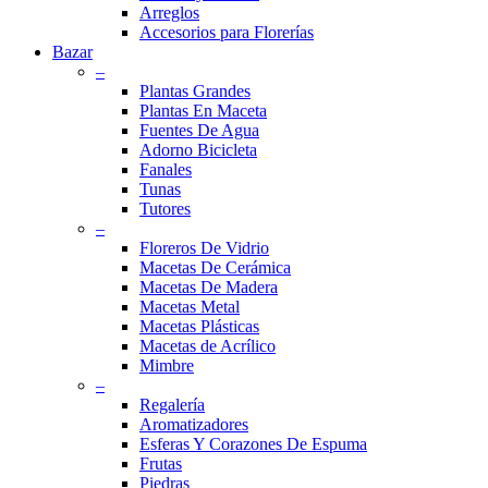
Arreglos
Accesorios para Florerías
Bazar
–
Plantas Grandes
Plantas En Maceta
Fuentes De Agua
Adorno Bicicleta
Fanales
Tunas
Tutores
–
Floreros De Vidrio
Macetas De Cerámica
Macetas De Madera
Macetas Metal
Macetas Plásticas
Macetas de Acrílico
Mimbre
–
Regalería
Aromatizadores
Esferas Y Corazones De Espuma
Frutas
Piedras