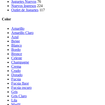
Juguetes Nuevos
76
Nuevos Ingresos
224
Outlet de Juguetes
117
Color
Amarillo
Amarillo Claro
Azul
Beige
Blanco
Bordo
Bronce
Celeste
Champagne
Crema
Crudo
Dorado
Fucsia
Fucsia fluor
Fucsia oscuro
Gris
Gris Claro
Lila
Marfil