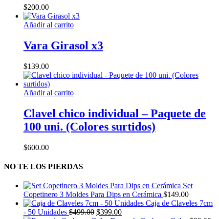
$
200.00
Añadir al carrito
Vara Girasol x3
$
139.00
Añadir al carrito
Clavel chico individual – Paquete de
100 uni. (Colores surtidos)
$
600.00
NO TE LOS PIERDAS
Set
Copetinero 3 Moldes Para Dips en Cerámica
$
149.00
Caja de Claveles 7cm
El
El
- 50 Unidades
$
499.00
$
399.00