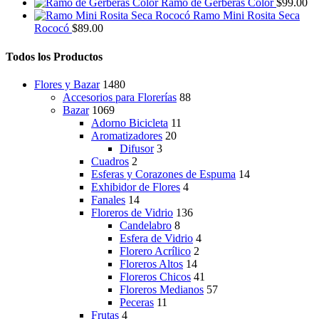
precio
precio
Ramo de Gerberas Color
$
99.00
original
actual
Ramo Mini Rosita Seca
era:
es:
Rococó
$
89.00
$499.00.
$399.00.
Todos los Productos
Flores y Bazar
1480
Accesorios para Florerías
88
Bazar
1069
Adorno Bicicleta
11
Aromatizadores
20
Difusor
3
Cuadros
2
Esferas y Corazones de Espuma
14
Exhibidor de Flores
4
Fanales
14
Floreros de Vidrio
136
Candelabro
8
Esfera de Vidrio
4
Florero Acrílico
2
Floreros Altos
14
Floreros Chicos
41
Floreros Medianos
57
Peceras
11
Frutas
4