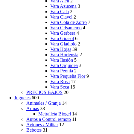
Vara Alelí
2
Vara Azucena
3
Vara Cala
2
Vara Clavel
2
Vara Cola de Zorro
7
Vara Crisantemo
4
Vara Gerbera
4
Vara Girasol
6
Vara Gladiolo
2
Vara Hojas
39
Vara Hortensia
2
Vara Ilusión
5
Vara Orquidea
3
Vara Peonia
2
Vara Pequeña Flor
9
Vara Rosa
17
Vara Seca
15
PRECIOS BAJOS
20
Juguetes
600
Animales / Granja
14
Armas
38
Metralleta Biogel
14
Autos a Control remoto
11
Aviones / Militar
12
Bebotes
31