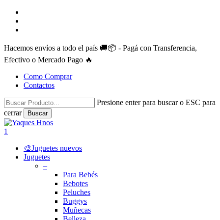
Skip
facebook
to
instagram
main
whatsapp
content
Hacemos envíos a todo el país 🚚📦 - Pagá con Transferencia,
Efectivo o Mercado Pago 🔥
Como Comprar
Contactos
Presione enter para buscar o ESC para
cerrar
Buscar
Close
Search
search
account
1
Menu
🎨Juguetes nuevos
Juguetes
–
Para Bebés
Bebotes
Peluches
Buggys
Muñecas
Belleza