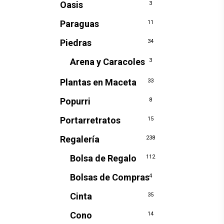
Oasis
3
Paraguas
11
Piedras
34
Arena y Caracoles
3
Plantas en Maceta
33
Popurri
8
Portarretratos
15
Regalería
238
Bolsa de Regalo
112
Bolsas de Compras
4
Cinta
35
Cono
14