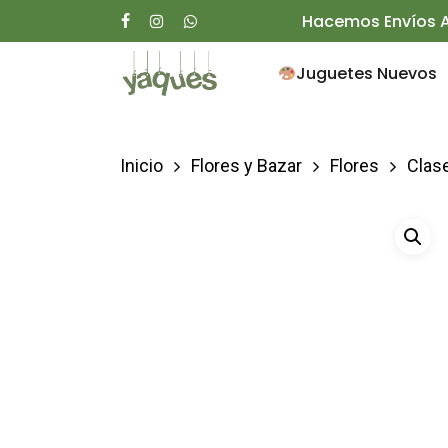
Skip
Hacemos Envíos A
facebook
instagram
whatsapp
to
Juguetes Nuevos
main
content
Inicio
Flores y Bazar
Flores
Clas
Presione enter para buscar o ESC para ce