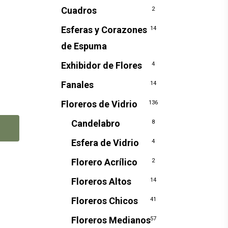
Cuadros
2
Esferas y Corazones
14
de Espuma
Exhibidor de Flores
4
Fanales
14
Floreros de Vidrio
136
Candelabro
8
Esfera de Vidrio
4
Florero Acrílico
2
Floreros Altos
14
Floreros Chicos
41
Floreros Medianos
57