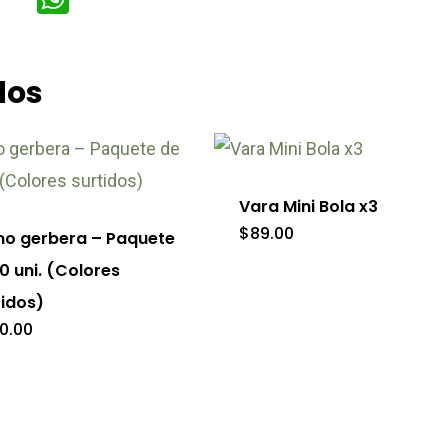
dos
Este
producto
tiene
Vara Mini Bola x3
múltiples
$
89.00
o gerbera – Paquete
variantes.
0 uni. (Colores
Las
tidos)
opciones
0.00
se
pueden
elegir