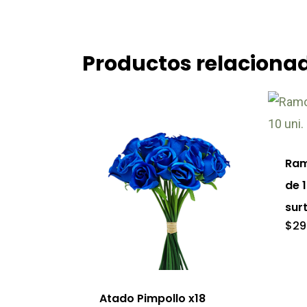
Productos relaciona
Ram
de 1
sur
$
29
Este
producto
tiene
Atado Pimpollo x18