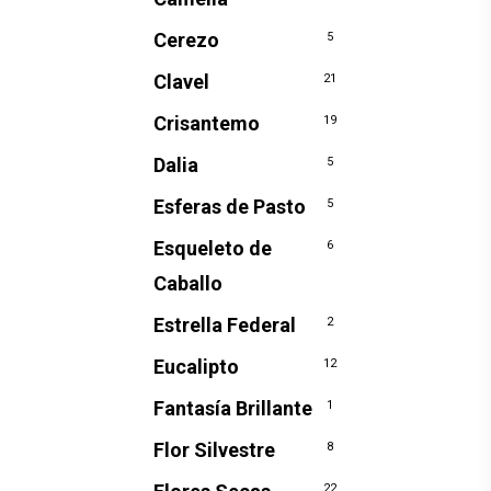
Cerezo
5
Clavel
21
Crisantemo
19
Dalia
5
Esferas de Pasto
5
Esqueleto de
6
Caballo
Estrella Federal
2
Eucalipto
12
Fantasía Brillante
1
Flor Silvestre
8
22