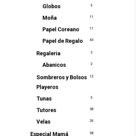
Globos
5
Moña
11
Papel Coreano
11
Papel de Regalo
43
Regaleria
2
Abanicos
2
Sombreros y Bolsos
12
Playeros
Tunas
5
Tutores
38
Velas
26
Especial Mamá
58