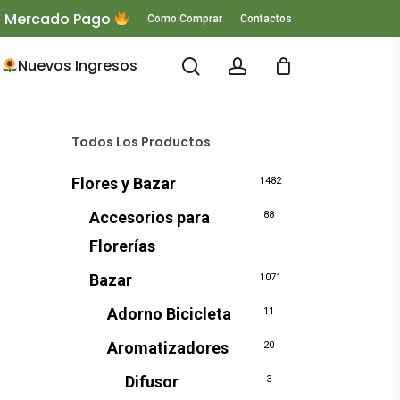
 O Mercado Pago
Como Comprar
Contactos
search
account
Nuevos Ingresos
Todos Los Productos
Flores y Bazar
1482
Accesorios para
88
Florerías
Bazar
1071
Adorno Bicicleta
11
Aromatizadores
20
Difusor
3