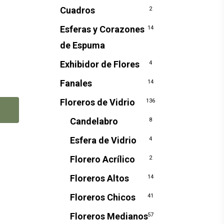
Cuadros
2
Esferas y Corazones
14
de Espuma
Exhibidor de Flores
4
Fanales
14
Floreros de Vidrio
136
Candelabro
8
Esfera de Vidrio
4
Florero Acrílico
2
Floreros Altos
14
Floreros Chicos
41
Floreros Medianos
57