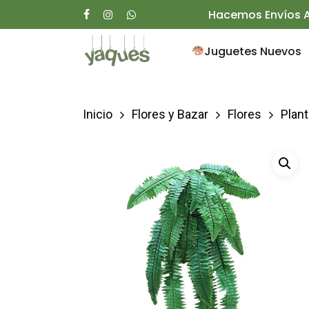
Skip
Hacemos Envíos A
facebook
instagram
whatsapp
to
Juguetes Nuevos
main
content
Inicio
Flores y Bazar
Flores
Plan
Presione enter para buscar o ESC para ce