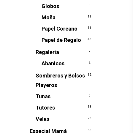
Globos
5
Moña
11
Papel Coreano
11
Papel de Regalo
43
Regaleria
2
Abanicos
2
Sombreros y Bolsos
12
Playeros
Tunas
5
Tutores
38
Velas
26
Especial Mamá
58