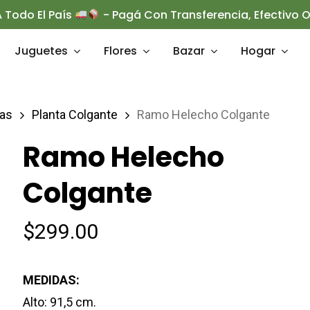
 Todo El País
- Pagá Con Transferencia, Efectivo
Juguetes
Flores
Bazar
Hogar
tas
Planta Colgante
Ramo Helecho Colgante
rrar
Ramo Helecho
Colgante
$
299.00
MEDIDAS:
Alto: 91,5 cm.