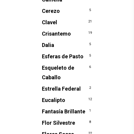
Cerezo
5
Clavel
21
Crisantemo
19
Dalia
5
Esferas de Pasto
5
Esqueleto de
6
Caballo
Estrella Federal
2
Eucalipto
12
Fantasía Brillante
1
Flor Silvestre
8
22