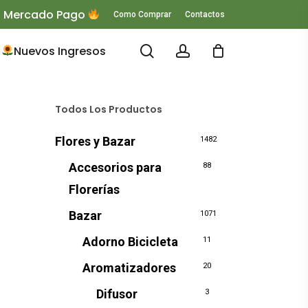
 O Mercado Pago
Como Comprar
Contactos
search
account
Nuevos Ingresos
Todos Los Productos
Flores y Bazar
1482
Accesorios para
88
Florerías
Bazar
1071
Adorno Bicicleta
11
Aromatizadores
20
Difusor
3