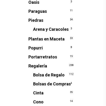
Oasis
3
Paraguas
11
Piedras
34
Arena y Caracoles
3
Plantas en Maceta
33
Popurri
8
Portarretratos
15
Regalería
238
Bolsa de Regalo
112
Bolsas de Compras
4
Cinta
35
Cono
14