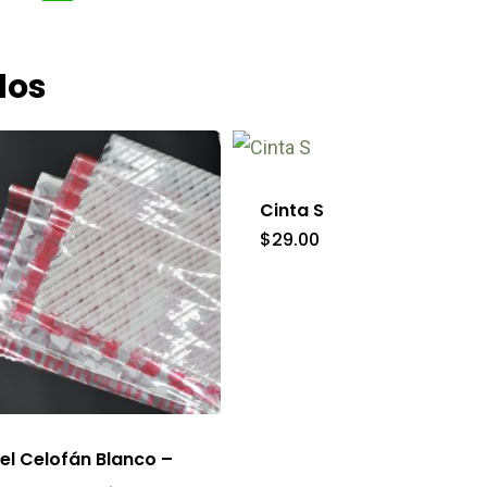
dos
Este
producto
tiene
Cinta S
múltiples
$
29.00
variantes.
Las
opciones
se
pueden
elegir
el Celofán Blanco –
en