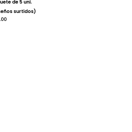
uete de 5 uni.
la
seños surtidos)
página
.00
de
producto