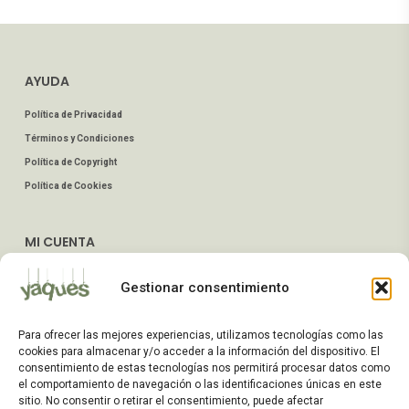
AYUDA
Política de Privacidad
Términos y Condiciones
Política de Copyright
Política de Cookies
MI CUENTA
Mis Pedidos
Gestionar consentimiento
Dirección de Envío
Editar Cuenta
Para ofrecer las mejores experiencias, utilizamos tecnologías como las
Preguntas Frecuentes
cookies para almacenar y/o acceder a la información del dispositivo. El
consentimiento de estas tecnologías nos permitirá procesar datos como
el comportamiento de navegación o las identificaciones únicas en este
ATENCIÓN AL CLIENTE
sitio. No consentir o retirar el consentimiento, puede afectar