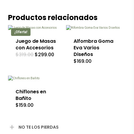
Este
Productos relacionados
producto
tiene
múltiples
¡Oferta!
variantes.
Las
Juego de Masas
Alfombra Goma
opciones
con Accesorios
Eva Varios
se
El
El
Diseños
$
319.00
$
299.00
pueden
precio
precio
$
169.00
elegir
original
actual
Este
en
era:
es:
producto
la
$319.00.
$299.00.
tiene
página
múltiples
de
variantes.
producto
Las
Chiflones en
opciones
Bañito
se
$
159.00
pueden
elegir
en
la
NO TE LOS PIERDAS
página
de