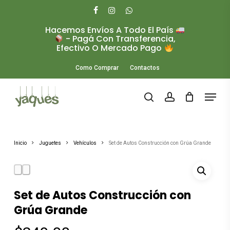
Skip
to
facebook
instagram
whatsapp
main
Hacemos Envíos A Todo El País
Close
content
- Pagá Con Transferencia,
Menu
Efectivo O Mercado Pago
Como Comprar
Contactos
Menu
search
account
Inicio
Juguetes
Vehículos
Set de Autos Construcción con Grúa Grande
Set de Autos Construcción con
Grúa Grande