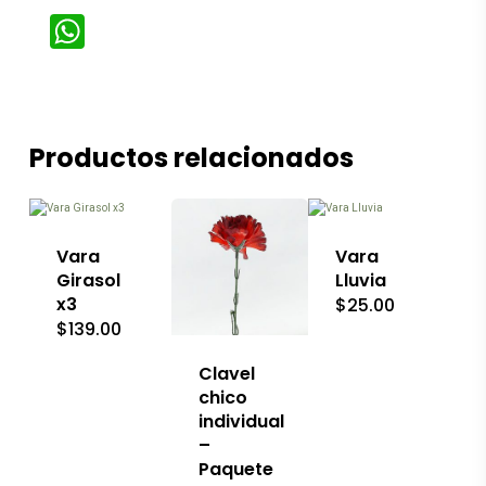
WhatsApp
Productos relacionados
Este
producto
tiene
múltiples
variantes.
Las
Vara
Vara
opciones
Girasol
Lluvia
se
x3
$
25.00
pueden
$
139.00
elegir
en
la
Clavel
página
chico
de
individual
producto
–
Paquete