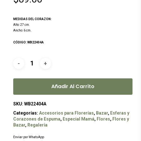
MEDIDAS DEL CORAZON:
Alto: 27 cm.
Ancho: 6 cm.
CÓDIGO: WB22404A
Añadir Al Carrito
SKU:
WB22404A
Categorías:
Accesorios para Florerías
,
Bazar
,
Esferas y
Corazones de Espuma
,
Especial Mamá
,
Flores
,
Flores y
Bazar
,
Regalería
Enviar por WhatsApp