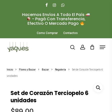
Skip
to
facebook
instagram
whatsapp
main
Hacemos Envíos A Todo El País
Close
content
- Pagá Con Transferencia,
Menu
Efectivo O Mercado Pago
Como Comprar
Contactos
Menu
search
account
Inicio
Flores y Bazar
Bazar
Regalería
Set de Corazón Terciopelo 6
unidades
Set de Corazón Terciopelo 6
unidades
$
89.00