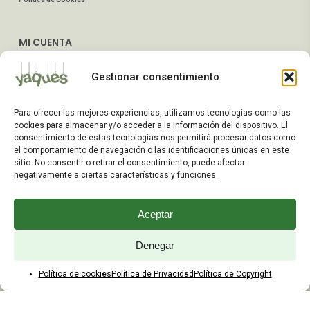
MI CUENTA
Mis Pedidos
Gestionar consentimiento
Dirección de Envío
Editar Cuenta
Para ofrecer las mejores experiencias, utilizamos tecnologías como las
Preguntas Frecuentes
cookies para almacenar y/o acceder a la información del dispositivo. El
consentimiento de estas tecnologías nos permitirá procesar datos como
el comportamiento de navegación o las identificaciones únicas en este
ATENCIÓN AL CLIENTE
sitio. No consentir o retirar el consentimiento, puede afectar
negativamente a ciertas características y funciones.
TELÉFONOS:
2203 7849 / 2208 4326
Aceptar
WhatsApp:
+598 099 344 945
Email:
Denegar
yaques.hnos.srl@gmail.com
Política de cookies
Política de Privacidad
Política de Copyright
HORARIOS DE ATENCIÓN