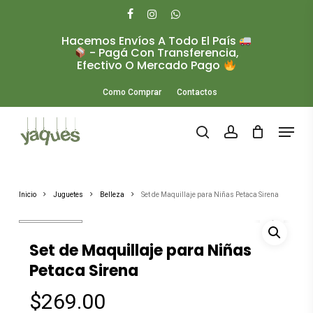
Skip
to
facebook
instagram
whatsapp
main
Hacemos Envíos A Todo El País
Close
content
- Pagá Con Transferencia,
Menu
Efectivo O Mercado Pago
Como Comprar
Contactos
Menu
search
account
Inicio
Juguetes
Belleza
Set de Maquillaje para Niñas Petaca Sirena
Set de Maquillaje para Niñas
Petaca Sirena
$
269.00