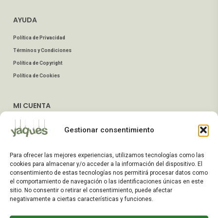
AYUDA
Política de Privacidad
Términos y Condiciones
Política de Copyright
Política de Cookies
MI CUENTA
Mis Pedidos
Gestionar consentimiento
Dirección de Envío
Editar Cuenta
Para ofrecer las mejores experiencias, utilizamos tecnologías como las
Preguntas Frecuentes
cookies para almacenar y/o acceder a la información del dispositivo. El
consentimiento de estas tecnologías nos permitirá procesar datos como
el comportamiento de navegación o las identificaciones únicas en este
ATENCIÓN AL CLIENTE
sitio. No consentir o retirar el consentimiento, puede afectar
negativamente a ciertas características y funciones.
TELÉFONOS:
2203 7849 / 2208 4326