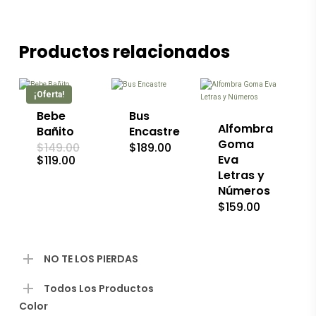
Productos relacionados
Este
producto
tiene
múltiples
¡Oferta!
variantes.
Las
Bebe
Bus
opciones
Alfombra
Bañito
Encastre
se
Goma
El
$
149.00
$
189.00
pueden
precio
El
Eva
$
119.00
elegir
original
precio
Letras y
en
era:
actual
la
Números
$149.00.
es:
página
$119.00.
$
159.00
de
producto
NO TE LOS PIERDAS
Todos Los Productos
Color