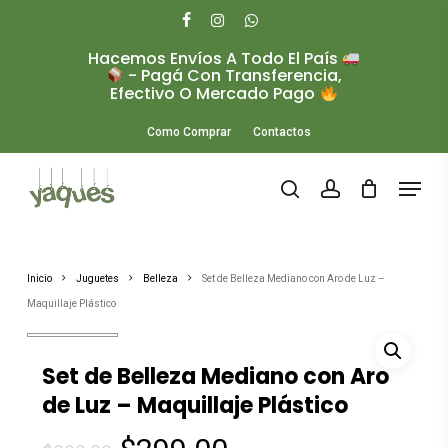
Skip
to
facebook
instagram
whatsapp
main
Hacemos Envíos A Todo El País
Close
content
- Pagá Con Transferencia,
Menu
Efectivo O Mercado Pago
Como Comprar
Contactos
Menu
search
account
Inicio
Juguetes
Belleza
Set de Belleza Mediano con Aro de Luz –
Maquillaje Plástico
Set de Belleza Mediano con Aro
de Luz – Maquillaje Plástico